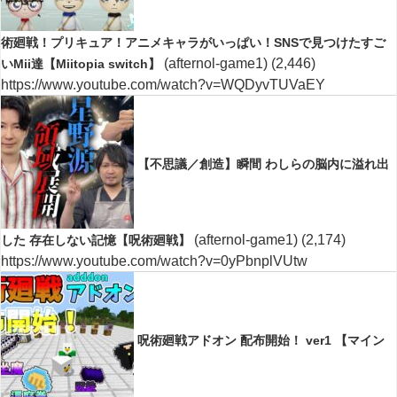
術廻戦！プリキュア！アニメキャラがいっぱい！SNSで見つけたすご
(afternol-game1)
(2,446)
いMii達【Miitopia switch】
https://www.youtube.com/watch?v=WQDyvTUVaEY
【不思議／創造】瞬間 わしらの脳内に溢れ出
(afternol-game1)
(2,174)
した 存在しない記憶【呪術廻戦】
https://www.youtube.com/watch?v=0yPbnplVUtw
呪術廻戦アドオン 配布開始！ ver1 【マイン