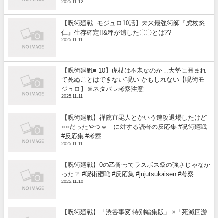
2025.11.12
【呪術廻戦≡モジュロ10話】未来最強術師『虎杖悠
仁』生存確定!!&秤が遺した〇〇とは??
2025.11.11
【呪術廻戦≡ 10】虎杖は不老なのか…大勢に囲まれ
て死ぬことはできない”呪い”かもしれない【呪術モ
ジュロ】※ネタバレ考察注意
2025.11.11
【呪術廻戦】禪院直毘人とかいう速攻退場したけど
○○だったやつｗ に対する読者の反応集 #呪術廻戦
#反応集 #考察
2025.11.11
【呪術廻戦】0の乙骨ってラスボス級の強さじゃなか
った？ #呪術廻戦 #反応集 #jujutsukaisen #考察
2025.11.10
【呪術廻戦】「渋谷事変 特別編集版」 ×「死滅回游