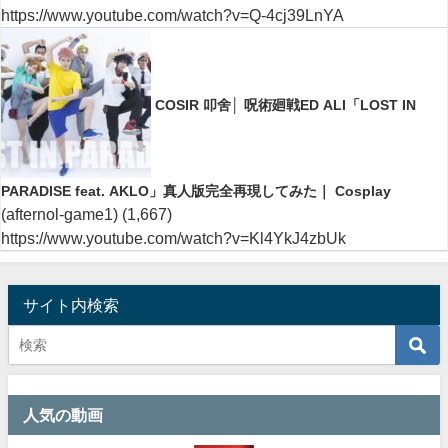
https://www.youtube.com/watch?v=Q-4cj39LnYA
COSIR 叩舍│ 呪術廻戦ED ALI「LOST IN
PARADISE feat. AKLO」真人版完全再現してみた｜ Cosplay
(afternol-game1)
(1,667)
https://www.youtube.com/watch?v=Kl4YkJ4zbUk
サイト内検索
人気の動画