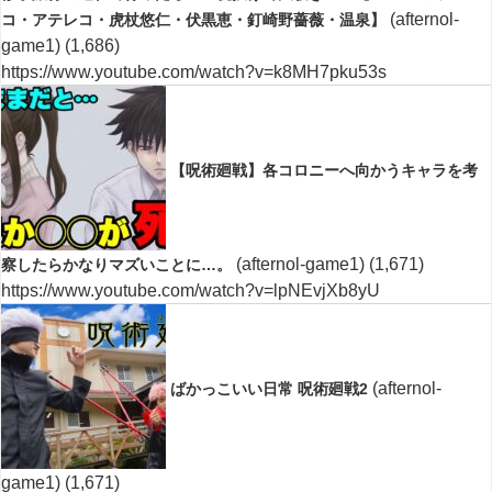
(afternol-
コ・アテレコ・虎杖悠仁・伏黒恵・釘崎野薔薇・温泉】
game1)
(1,686)
https://www.youtube.com/watch?v=k8MH7pku53s
【呪術廻戦】各コロニーへ向かうキャラを考
(afternol-game1)
(1,671)
察したらかなりマズいことに…。
https://www.youtube.com/watch?v=lpNEvjXb8yU
(afternol-
ばかっこいい日常 呪術廻戦2
game1)
(1,671)