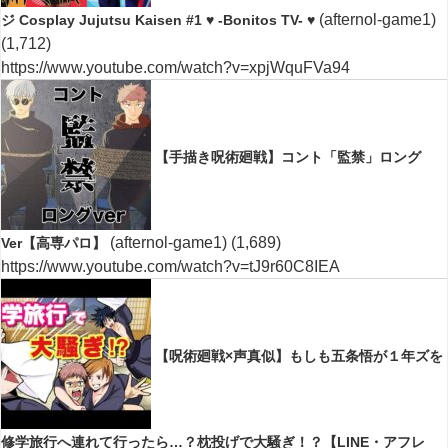
(afternol-game1)
ジ Cosplay Jujutsu Kaisen #1 ♥ -Bonitos TV- ♥
(1,712)
https://www.youtube.com/watch?v=xpjWquFVa94
【手描き呪術廻戦】コント「監禁」ロング
(afternol-game1)
(1,689)
Ver【高専パロ】
https://www.youtube.com/watch?v=tJ9r60C8IEA
【呪術廻戦×声真似】もしも五条悟が１年ズを
修学旅行へ連れて行ったら…？枕投げで大騒ぎ！？【LINE・アフレ