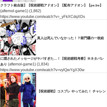
クラフト統合版】【呪術廻戦アドオン】【配布アドオン】【pe.be】
(afternol-game1)
(1,862)
https://www.youtube.com/watch?v=_yFkXCdqXDs
真人は死んでいなかった！？獄門疆の一枚絵
に隠されたメッセージがヤバすぎた…！【呪術廻戦考察】※ネタバレ
(afternol-game1)
(1,834)
あり
https://www.youtube.com/watch?v=vylQwYgX30w
【呪術廻戦】コスプレ やってみた！ チャレン