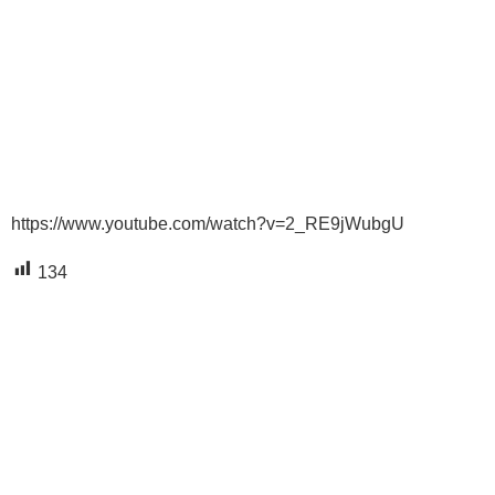
https://www.youtube.com/watch?v=2_RE9jWubgU
134