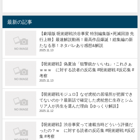
最新の記事
【劇場版 呪術廻戦渋谷事変 特別編集版×死滅回游 先
行上映】最速解説動画！最高作品爆誕！総集編の新
たなる形！ネタバレあり感想&解説
2025.11.13
【呪術廻戦】偽夏油「狙撃銃か いいね」↑これさぁ
ｗｗｗ に対する読者の反応集 #呪術廻戦 #反応集 #
考察
2025.11.13
【呪術廻戦モジュロ】なぜ虎杖の居場所が把握でき
てないのか？最新話で確定した虎杖悠仁生存とシム
リア人が共生を選んだ理由【ゆっくり解説】
2025.11.12
【呪術廻戦】渋谷事変って連載当時どういう評価だ
ったの？ｗ に対する読者の反応集 #呪術廻戦 #反応
集 #考察