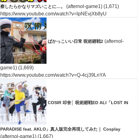
(afternol-game1)
(1,671)
察したらかなりマズいことに…。
https://www.youtube.com/watch?v=lpNEvjXb8yU
(afternol-
ばかっこいい日常 呪術廻戦2
game1)
(1,669)
https://www.youtube.com/watch?v=Q-4cj39LnYA
COSIR 叩舍│ 呪術廻戦ED ALI「LOST IN
PARADISE feat. AKLO」真人版完全再現してみた｜ Cosplay
(afternol-game1)
(1,667)