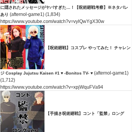
に隠されたメッセージがヤバすぎた…！【呪術廻戦考察】※ネタバレ
(afternol-game1)
(1,834)
あり
https://www.youtube.com/watch?v=vylQwYgX30w
【呪術廻戦】コスプレ やってみた！ チャレン
(afternol-game1)
ジ Cosplay Jujutsu Kaisen #1 ♥ -Bonitos TV- ♥
(1,712)
https://www.youtube.com/watch?v=xpjWquFVa94
【手描き呪術廻戦】コント「監禁」ロング