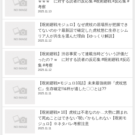
ｗｗｗ に対する読者の反応集 #呪術廻戦 #反応集 #
考察
2025.11.13
【呪術廻戦モジュロ】なぜ虎杖の居場所が把握でき
てないのか？最新話で確定した虎杖悠仁生存とシム
リア人が共生を選んだ理由【ゆっくり解説】
2025.11.12
【呪術廻戦】渋谷事変って連載当時どういう評価だ
ったの？ｗ に対する読者の反応集 #呪術廻戦 #反応
集 #考察
2025.11.12
【呪術廻戦≡モジュロ10話】未来最強術師『虎杖悠
仁』生存確定!!&秤が遺した〇〇とは??
2025.11.11
【呪術廻戦≡ 10】虎杖は不老なのか…大勢に囲まれ
て死ぬことはできない”呪い”かもしれない【呪術モ
ジュロ】※ネタバレ考察注意
2025.11.11