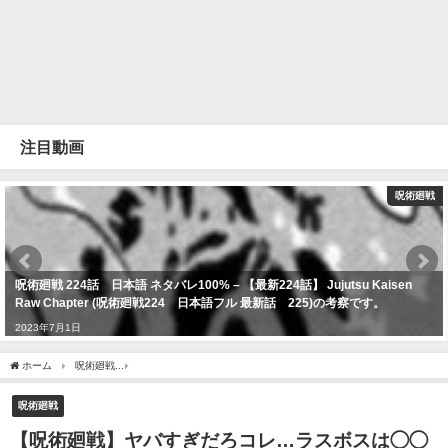
注目動画
呪術廻戦
呪術廻戦 224話 日本語 ネタバレ100% – 【最新224話】 Jujutsu Kaisen
Raw Chapter (呪術廻戦224 日本語フル 最新話 225)の考察です。
2023年7月1日
ホーム
呪術廻戦
【呪術廻戦】ヤバすぎだろコレ…ラスボスは◯◯だった！？４人の
呪術廻戦
【呪術廻戦】ヤバすぎだろコレ…ラスボスは◯◯