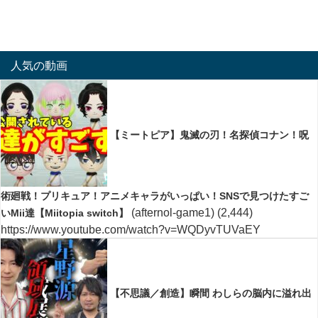
人気の動画
【ミートピア】鬼滅の刃！名探偵コナン！呪
術廻戦！プリキュア！アニメキャラがいっぱい！SNSで見つけたすご
(afternol-game1)
(2,444)
いMii達【Miitopia switch】
https://www.youtube.com/watch?v=WQDyvTUVaEY
【不思議／創造】瞬間 わしらの脳内に溢れ出