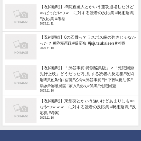
【呪術廻戦】禪院直毘人とかいう速攻退場したけど
○○だったやつｗ に対する読者の反応集 #呪術廻戦
#反応集 #考察
2025.11.11
【呪術廻戦】0の乙骨ってラスボス級の強さじゃなか
った？ #呪術廻戦 #反応集 #jujutsukaisen #考察
2025.11.10
【呪術廻戦】「渋谷事変 特別編集版」 ×「死滅回游
先行上映」どうだった?に対する読者の反応集#呪術
廻戦#五条悟#宿儺#乙骨#渋谷事変#日下部#夏油傑#
羂索#領域展開#家入#虎杖#伏黒#死滅回遊
2025.11.10
【呪術廻戦】東堂葵とかいう強いけどあまりにも○○
なやつｗｗｗ に対する読者の反応集 #呪術廻戦 #反
応集 #考察
2025.11.10