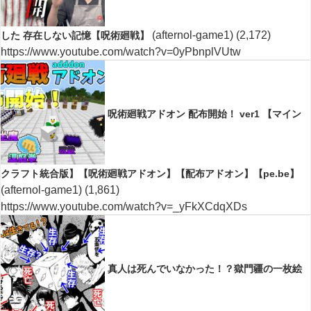
(afternol-game1)
(2,172)
した 存在しない記憶【呪術廻戦】
https://www.youtube.com/watch?v=0yPbnplVUtw
呪術廻戦アドオン 配布開始！ ver1 【マイン
クラフト統合版】【呪術廻戦アドオン】【配布アドオン】【pe.be】
(afternol-game1)
(1,861)
https://www.youtube.com/watch?v=_yFkXCdqXDs
真人は死んでいなかった！？獄門疆の一枚絵