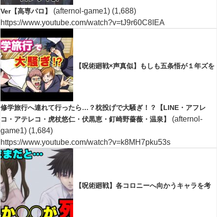
(afternol-game1)
(1,688)
Ver【高専パロ】
https://www.youtube.com/watch?v=tJ9r60C8IEA
【呪術廻戦×声真似】もしも五条悟が１年ズを
修学旅行へ連れて行ったら…？枕投げで大騒ぎ！？【LINE・アフレ
(afternol-
コ・アテレコ・虎杖悠仁・伏黒恵・釘崎野薔薇・温泉】
game1)
(1,684)
https://www.youtube.com/watch?v=k8MH7pku53s
【呪術廻戦】各コロニーへ向かうキャラを考