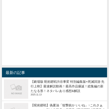
最新の記事
【劇場版 呪術廻戦渋谷事変 特別編集版×死滅回游 先
行上映】最速解説動画！最高作品爆誕！総集編の新
たなる形！ネタバレあり感想&解説
2025.11.13
【呪術廻戦】偽夏油「狙撃銃か いいね」↑これさぁ