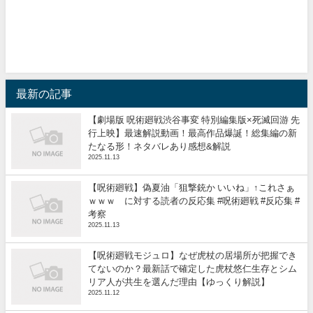
最新の記事
【劇場版 呪術廻戦渋谷事変 特別編集版×死滅回游 先
行上映】最速解説動画！最高作品爆誕！総集編の新
たなる形！ネタバレあり感想&解説
2025.11.13
【呪術廻戦】偽夏油「狙撃銃か いいね」↑これさぁ
ｗｗｗ に対する読者の反応集 #呪術廻戦 #反応集 #
考察
2025.11.13
【呪術廻戦モジュロ】なぜ虎杖の居場所が把握でき
てないのか？最新話で確定した虎杖悠仁生存とシム
リア人が共生を選んだ理由【ゆっくり解説】
2025.11.12