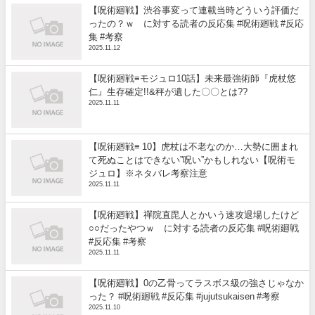
【呪術廻戦】渋谷事変って連載当時どういう評価だ
ったの？ｗ に対する読者の反応集 #呪術廻戦 #反応
集 #考察
2025.11.12
【呪術廻戦≡モジュロ10話】未来最強術師『虎杖悠
仁』生存確定!!&秤が遺した〇〇とは??
2025.11.11
【呪術廻戦≡ 10】虎杖は不老なのか…大勢に囲まれ
て死ぬことはできない”呪い”かもしれない【呪術モ
ジュロ】※ネタバレ考察注意
2025.11.11
【呪術廻戦】禪院直毘人とかいう速攻退場したけど
○○だったやつｗ に対する読者の反応集 #呪術廻戦
#反応集 #考察
2025.11.11
【呪術廻戦】0の乙骨ってラスボス級の強さじゃなか
った？ #呪術廻戦 #反応集 #jujutsukaisen #考察
2025.11.10