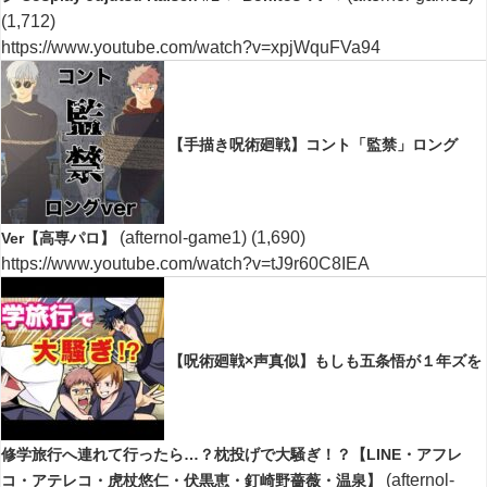
(1,712)
https://www.youtube.com/watch?v=xpjWquFVa94
【手描き呪術廻戦】コント「監禁」ロング
(afternol-game1)
(1,690)
Ver【高専パロ】
https://www.youtube.com/watch?v=tJ9r60C8IEA
【呪術廻戦×声真似】もしも五条悟が１年ズを
修学旅行へ連れて行ったら…？枕投げで大騒ぎ！？【LINE・アフレ
(afternol-
コ・アテレコ・虎杖悠仁・伏黒恵・釘崎野薔薇・温泉】