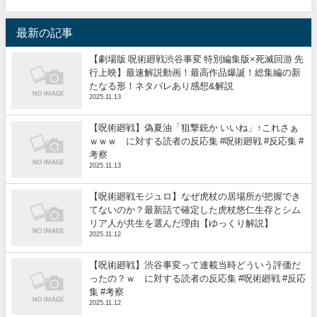
最新の記事
【劇場版 呪術廻戦渋谷事変 特別編集版×死滅回游 先
行上映】最速解説動画！最高作品爆誕！総集編の新
たなる形！ネタバレあり感想&解説
2025.11.13
【呪術廻戦】偽夏油「狙撃銃か いいね」↑これさぁ
ｗｗｗ に対する読者の反応集 #呪術廻戦 #反応集 #
考察
2025.11.13
【呪術廻戦モジュロ】なぜ虎杖の居場所が把握でき
てないのか？最新話で確定した虎杖悠仁生存とシム
リア人が共生を選んだ理由【ゆっくり解説】
2025.11.12
【呪術廻戦】渋谷事変って連載当時どういう評価だ
ったの？ｗ に対する読者の反応集 #呪術廻戦 #反応
集 #考察
2025.11.12