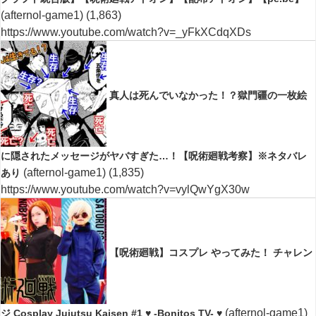
(afternol-game1)
(1,863)
https://www.youtube.com/watch?v=_yFkXCdqXDs
真人は死んでいなかった！？獄門疆の一枚絵
に隠されたメッセージがヤバすぎた…！【呪術廻戦考察】※ネタバレ
(afternol-game1)
(1,835)
あり
https://www.youtube.com/watch?v=vylQwYgX30w
【呪術廻戦】コスプレ やってみた！ チャレン
(afternol-game1)
ジ Cosplay Jujutsu Kaisen #1 ♥ -Bonitos TV- ♥