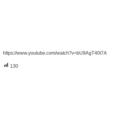
https://www.youtube.com/watch?v=bU9AgT40t7A
130