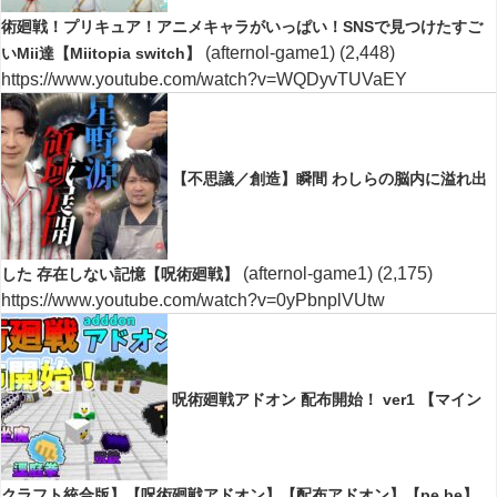
術廻戦！プリキュア！アニメキャラがいっぱい！SNSで見つけたすご
(afternol-game1)
(2,448)
いMii達【Miitopia switch】
https://www.youtube.com/watch?v=WQDyvTUVaEY
【不思議／創造】瞬間 わしらの脳内に溢れ出
(afternol-game1)
(2,175)
した 存在しない記憶【呪術廻戦】
https://www.youtube.com/watch?v=0yPbnplVUtw
呪術廻戦アドオン 配布開始！ ver1 【マイン
クラフト統合版】【呪術廻戦アドオン】【配布アドオン】【pe.be】