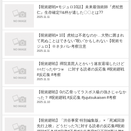
【呪術廻戦≡モジュロ10話】未来最強術師『虎杖悠
仁』生存確定!!&秤が遺した〇〇とは??
2025.11.11
【呪術廻戦≡ 10】虎杖は不老なのか…大勢に囲まれ
て死ぬことはできない”呪い”かもしれない【呪術モ
ジュロ】※ネタバレ考察注意
2025.11.11
【呪術廻戦】禪院直毘人とかいう速攻退場したけど
○○だったやつｗ に対する読者の反応集 #呪術廻戦
#反応集 #考察
2025.11.11
【呪術廻戦】0の乙骨ってラスボス級の強さじゃなか
った？ #呪術廻戦 #反応集 #jujutsukaisen #考察
2025.11.10
【呪術廻戦】「渋谷事変 特別編集版」 ×「死滅回游
先行上映」どうだった?に対する読者の反応集#呪術