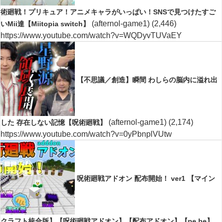
術廻戦！プリキュア！アニメキャラがいっぱい！SNSで見つけたすご
(afternol-game1)
(2,446)
いMii達【Miitopia switch】
https://www.youtube.com/watch?v=WQDyvTUVaEY
【不思議／創造】瞬間 わしらの脳内に溢れ出
(afternol-game1)
(2,174)
した 存在しない記憶【呪術廻戦】
https://www.youtube.com/watch?v=0yPbnplVUtw
呪術廻戦アドオン 配布開始！ ver1 【マイン
クラフト統合版】【呪術廻戦アドオン】【配布アドオン】【pe.be】