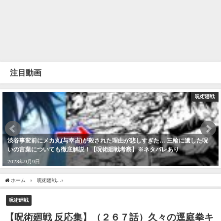
注目動画
呪術廻戦
渋谷事変前にメカ丸(与幸吉)が殺された理由が悲しすぎた… 三輪に遺した呪
いの言葉についても徹底解説！【呪術廻戦考察】※ネタバレあり
2023年9月9日
ホーム
呪術廻戦
【呪術廻戦 反応集】（２６７話）久々の逕庭拳キタ‼に対するみんな
呪術廻戦
【呪術廻戦 反応集】（２６７話）久々の逕庭拳キ