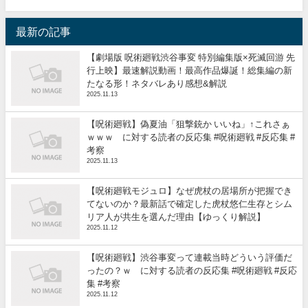
最新の記事
【劇場版 呪術廻戦渋谷事変 特別編集版×死滅回游 先
行上映】最速解説動画！最高作品爆誕！総集編の新
たなる形！ネタバレあり感想&解説
2025.11.13
【呪術廻戦】偽夏油「狙撃銃か いいね」↑これさぁ
ｗｗｗ に対する読者の反応集 #呪術廻戦 #反応集 #
考察
2025.11.13
【呪術廻戦モジュロ】なぜ虎杖の居場所が把握でき
てないのか？最新話で確定した虎杖悠仁生存とシム
リア人が共生を選んだ理由【ゆっくり解説】
2025.11.12
【呪術廻戦】渋谷事変って連載当時どういう評価だ
ったの？ｗ に対する読者の反応集 #呪術廻戦 #反応
集 #考察
2025.11.12