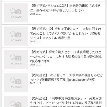
【呪術廻戦≡モジュロ10話】未来最強術師『虎杖悠
仁』生存確定!!&秤が遺した〇〇とは??
2025.11.11
【呪術廻戦≡ 10】虎杖は不老なのか…大勢に囲まれ
て死ぬことはできない”呪い”かもしれない【呪術モ
ジュロ】※ネタバレ考察注意
2025.11.11
【呪術廻戦】禪院直毘人とかいう速攻退場したけど
○○だったやつｗ に対する読者の反応集 #呪術廻戦
#反応集 #考察
2025.11.11
【呪術廻戦】0の乙骨ってラスボス級の強さじゃなか
った？ #呪術廻戦 #反応集 #jujutsukaisen #考察
2025.11.10
【呪術廻戦】「渋谷事変 特別編集版」 ×「死滅回游
先行上映」どうだった?に対する読者の反応集#呪術