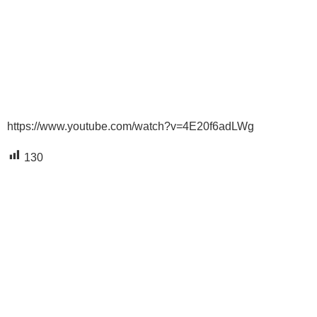
https://www.youtube.com/watch?v=4E20f6adLWg
130