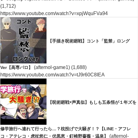
(1,712)
https://www.youtube.com/watch?v=xpjWquFVa94
【手描き呪術廻戦】コント「監禁」ロング
(afternol-game1)
(1,688)
Ver【高専パロ】
https://www.youtube.com/watch?v=tJ9r60C8IEA
【呪術廻戦×声真似】もしも五条悟が１年ズを
修学旅行へ連れて行ったら…？枕投げで大騒ぎ！？【LINE・アフレ
(afternol-
コ・アテレコ・虎杖悠仁・伏黒恵・釘崎野薔薇・温泉】