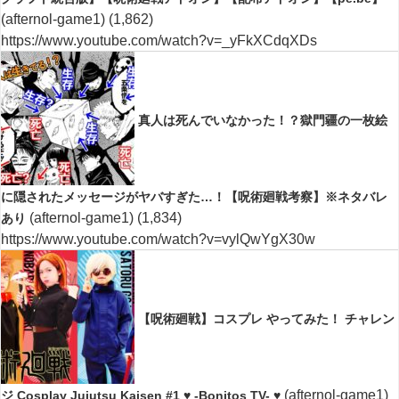
(afternol-game1)
(1,862)
https://www.youtube.com/watch?v=_yFkXCdqXDs
真人は死んでいなかった！？獄門疆の一枚絵
に隠されたメッセージがヤバすぎた…！【呪術廻戦考察】※ネタバレ
(afternol-game1)
(1,834)
あり
https://www.youtube.com/watch?v=vylQwYgX30w
【呪術廻戦】コスプレ やってみた！ チャレン
(afternol-game1)
ジ Cosplay Jujutsu Kaisen #1 ♥ -Bonitos TV- ♥