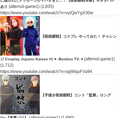
に隠されたメッセージがヤバすぎた…！【呪術廻戦考察】※ネタバレ
(afternol-game1)
(1,835)
あり
https://www.youtube.com/watch?v=vylQwYgX30w
【呪術廻戦】コスプレ やってみた！ チャレン
(afternol-game1)
ジ Cosplay Jujutsu Kaisen #1 ♥ -Bonitos TV- ♥
(1,712)
https://www.youtube.com/watch?v=xpjWquFVa94
【手描き呪術廻戦】コント「監禁」ロング
(afternol-game1)
(1,690)
Ver【高専パロ】