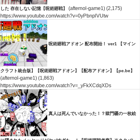
(afternol-game1)
(2,175)
した 存在しない記憶【呪術廻戦】
https://www.youtube.com/watch?v=0yPbnplVUtw
呪術廻戦アドオン 配布開始！ ver1 【マイン
クラフト統合版】【呪術廻戦アドオン】【配布アドオン】【pe.be】
(afternol-game1)
(1,863)
https://www.youtube.com/watch?v=_yFkXCdqXDs
真人は死んでいなかった！？獄門疆の一枚絵