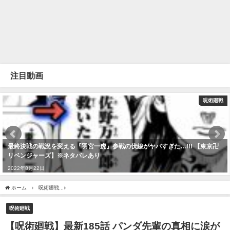
注目動画
呪術廻戦
最終決戦の戦況を変える『羽宮一虎』参戦の伏線がヤバすぎた…!!! 【東京卍
リベンジャーズ】※ネタバレあり
2022年8月22日
ホーム
呪術廻戦
【呪術廻戦】最新185話 パンダ先輩の真相に涙が止まらない..。【
呪術廻戦
【呪術廻戦】最新185話 パンダ先輩の真相に涙が