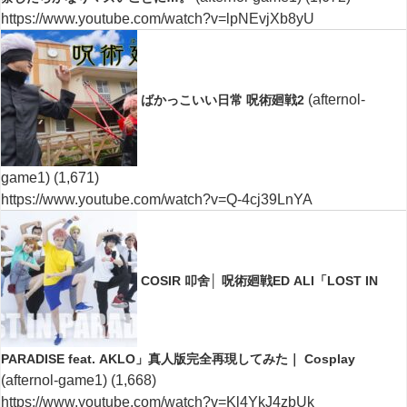
https://www.youtube.com/watch?v=lpNEvjXb8yU
(afternol-
ばかっこいい日常 呪術廻戦2
game1)
(1,671)
https://www.youtube.com/watch?v=Q-4cj39LnYA
COSIR 叩舍│ 呪術廻戦ED ALI「LOST IN
PARADISE feat. AKLO」真人版完全再現してみた｜ Cosplay
(afternol-game1)
(1,668)
https://www.youtube.com/watch?v=Kl4YkJ4zbUk