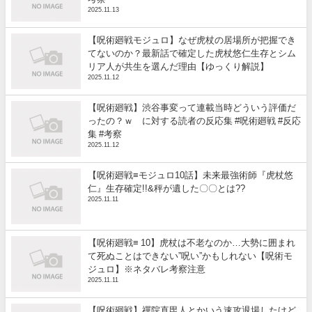
2025.11.13
【呪術廻戦モジュロ】なぜ虎杖の居場所が把握でき
てないのか？最新話で確定した虎杖悠仁生存とシム
リア人が共生を選んだ理由【ゆっくり解説】
2025.11.12
【呪術廻戦】渋谷事変って連載当時どういう評価だ
ったの？ｗ に対する読者の反応集 #呪術廻戦 #反応
集 #考察
2025.11.12
【呪術廻戦≡モジュロ10話】未来最強術師『虎杖悠
仁』生存確定!!&秤が遺した〇〇とは??
2025.11.11
【呪術廻戦≡ 10】虎杖は不老なのか…大勢に囲まれ
て死ぬことはできない”呪い”かもしれない【呪術モ
ジュロ】※ネタバレ考察注意
2025.11.11
【呪術廻戦】禪院直毘人とかいう速攻退場したけど