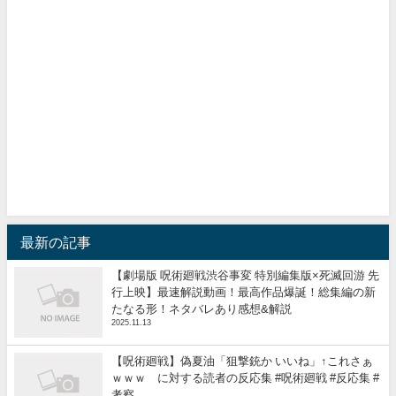
最新の記事
【劇場版 呪術廻戦渋谷事変 特別編集版×死滅回游 先
行上映】最速解説動画！最高作品爆誕！総集編の新
たなる形！ネタバレあり感想&解説
2025.11.13
【呪術廻戦】偽夏油「狙撃銃か いいね」↑これさぁ
ｗｗｗ に対する読者の反応集 #呪術廻戦 #反応集 #
考察