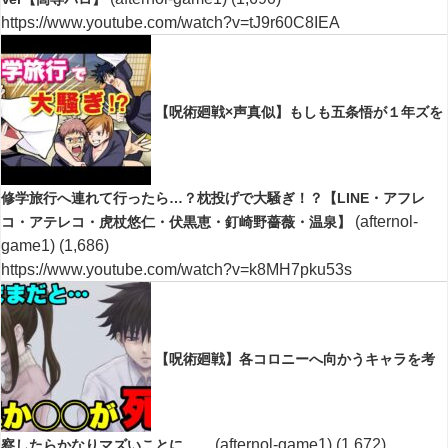
https://www.youtube.com/watch?v=tJ9r60C8IEA
【呪術廻戦×声真似】もしも五条悟が１年ズを
修学旅行へ連れて行ったら…？枕投げで大騒ぎ！？【LINE・アフレ
(afternol-
コ・アテレコ・虎杖悠仁・伏黒恵・釘崎野薔薇・温泉】
game1)
(1,686)
https://www.youtube.com/watch?v=k8MH7pku53s
【呪術廻戦】各コロニーへ向かうキャラを考
(afternol-game1)
(1,672)
察したらかなりマズいことに…。