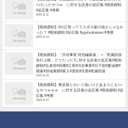
○○だったやつｗ に対する読者の反応集 #呪術廻戦
#反応集 #考察
2025.11.11
【呪術廻戦】0の乙骨ってラスボス級の強さじゃなか
った？ #呪術廻戦 #反応集 #jujutsukaisen #考察
2025.11.10
【呪術廻戦】「渋谷事変 特別編集版」 ×「死滅回游
先行上映」どうだった?に対する読者の反応集#呪術
廻戦#五条悟#宿儺#乙骨#渋谷事変#日下部#夏油傑#
羂索#領域展開#家入#虎杖#伏黒#死滅回遊
2025.11.10
【呪術廻戦】東堂葵とかいう強いけどあまりにも○○
なやつｗｗｗ に対する読者の反応集 #呪術廻戦 #反
応集 #考察
2025.11.10