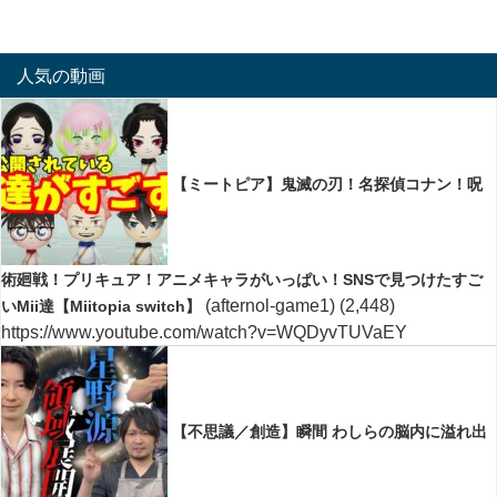
人気の動画
【ミートピア】鬼滅の刃！名探偵コナン！呪
術廻戦！プリキュア！アニメキャラがいっぱい！SNSで見つけたすご
(afternol-game1)
(2,448)
いMii達【Miitopia switch】
https://www.youtube.com/watch?v=WQDyvTUVaEY
【不思議／創造】瞬間 わしらの脳内に溢れ出