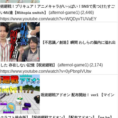
術廻戦！プリキュア！アニメキャラがいっぱい！SNSで見つけたすご
(afternol-game1)
(2,446)
いMii達【Miitopia switch】
https://www.youtube.com/watch?v=WQDyvTUVaEY
【不思議／創造】瞬間 わしらの脳内に溢れ出
(afternol-game1)
(2,174)
した 存在しない記憶【呪術廻戦】
https://www.youtube.com/watch?v=0yPbnplVUtw
呪術廻戦アドオン 配布開始！ ver1 【マイン
クラフト統合版】【呪術廻戦アドオン】【配布アドオン】【pe.be】