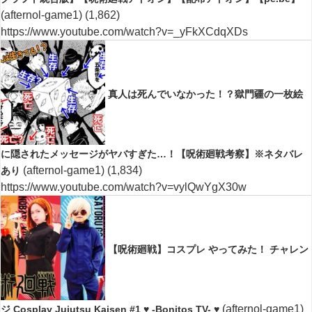
(afternol-game1)
(1,862)
https://www.youtube.com/watch?v=_yFkXCdqXDs
真人は死んでいなかった！？獄門疆の一枚絵
に隠されたメッセージがヤバすぎた…！【呪術廻戦考察】※ネタバレ
(afternol-game1)
(1,834)
あり
https://www.youtube.com/watch?v=vylQwYgX30w
【呪術廻戦】コスプレ やってみた！ チャレン
(afternol-game1)
ジ Cosplay Jujutsu Kaisen #1 ♥ -Bonitos TV- ♥