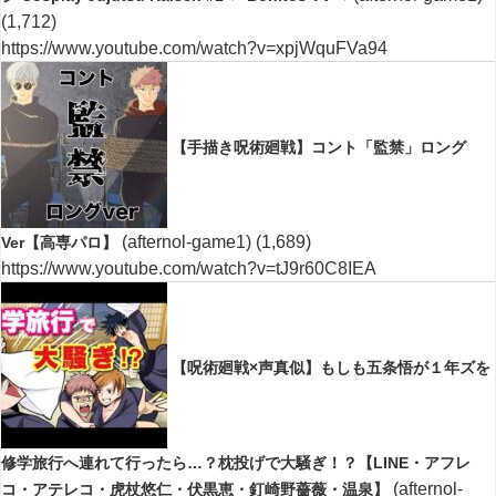
(1,712)
https://www.youtube.com/watch?v=xpjWquFVa94
【手描き呪術廻戦】コント「監禁」ロング
(afternol-game1)
(1,689)
Ver【高専パロ】
https://www.youtube.com/watch?v=tJ9r60C8IEA
【呪術廻戦×声真似】もしも五条悟が１年ズを
修学旅行へ連れて行ったら…？枕投げで大騒ぎ！？【LINE・アフレ
(afternol-
コ・アテレコ・虎杖悠仁・伏黒恵・釘崎野薔薇・温泉】