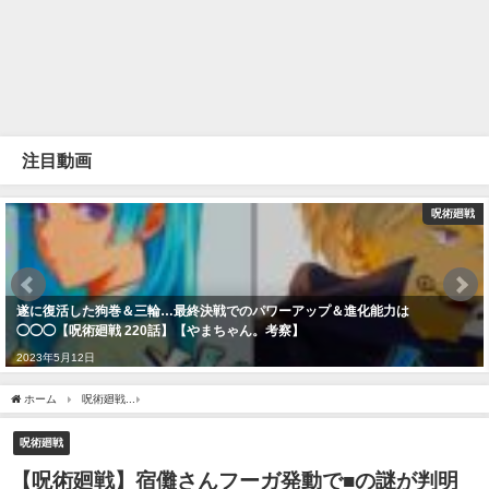
注目動画
呪術廻戦
遂に復活した狗巻＆三輪…最終決戦でのパワーアップ＆進化能力は
◯◯◯【呪術廻戦 220話】【やまちゃん。考察】
2023年5月12日
ホーム
呪術廻戦
【呪術廻戦】宿儺さんフーガ発動で■の謎が判明する #呪術廻戦 #反
呪術廻戦
【呪術廻戦】宿儺さんフーガ発動で■の謎が判明