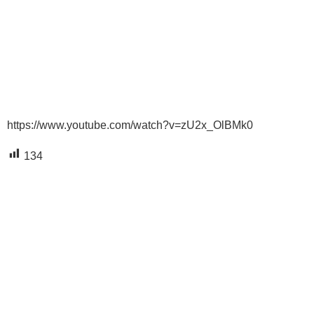
https://www.youtube.com/watch?v=zU2x_OlBMk0
134