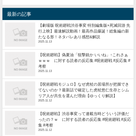
最新の記事
【劇場版 呪術廻戦渋谷事変 特別編集版×死滅回游 先
行上映】最速解説動画！最高作品爆誕！総集編の新
たなる形！ネタバレあり感想&解説
2025.11.13
【呪術廻戦】偽夏油「狙撃銃か いいね」↑これさぁ
ｗｗｗ に対する読者の反応集 #呪術廻戦 #反応集 #
考察
2025.11.13
【呪術廻戦モジュロ】なぜ虎杖の居場所が把握でき
てないのか？最新話で確定した虎杖悠仁生存とシム
リア人が共生を選んだ理由【ゆっくり解説】
2025.11.12
【呪術廻戦】渋谷事変って連載当時どういう評価だ
ったの？ｗ に対する読者の反応集 #呪術廻戦 #反応
集 #考察
2025.11.12