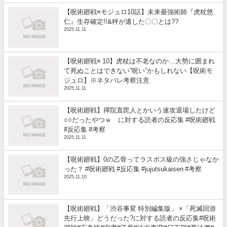
【呪術廻戦≡モジュロ10話】未来最強術師『虎杖悠
仁』生存確定!!&秤が遺した〇〇とは??
2025.11.11
【呪術廻戦≡ 10】虎杖は不老なのか…大勢に囲まれ
て死ぬことはできない”呪い”かもしれない【呪術モ
ジュロ】※ネタバレ考察注意
2025.11.11
【呪術廻戦】禪院直毘人とかいう速攻退場したけど
○○だったやつｗ に対する読者の反応集 #呪術廻戦
#反応集 #考察
2025.11.11
【呪術廻戦】0の乙骨ってラスボス級の強さじゃなか
った？ #呪術廻戦 #反応集 #jujutsukaisen #考察
2025.11.10
【呪術廻戦】「渋谷事変 特別編集版」 ×「死滅回游
先行上映」どうだった?に対する読者の反応集#呪術