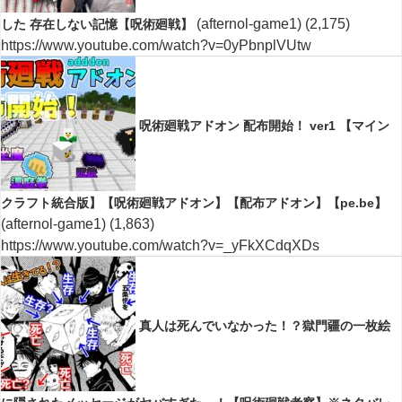
(afternol-game1)
(2,175)
した 存在しない記憶【呪術廻戦】
https://www.youtube.com/watch?v=0yPbnplVUtw
呪術廻戦アドオン 配布開始！ ver1 【マイン
クラフト統合版】【呪術廻戦アドオン】【配布アドオン】【pe.be】
(afternol-game1)
(1,863)
https://www.youtube.com/watch?v=_yFkXCdqXDs
真人は死んでいなかった！？獄門疆の一枚絵