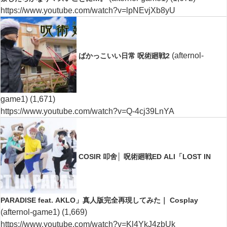
https://www.youtube.com/watch?v=lpNEvjXb8yU
(afternol-
ばかっこいい日常 呪術廻戦2
game1)
(1,671)
https://www.youtube.com/watch?v=Q-4cj39LnYA
COSIR 叩舍│ 呪術廻戦ED ALI「LOST IN
PARADISE feat. AKLO」真人版完全再現してみた｜ Cosplay
(afternol-game1)
(1,669)
https://www.youtube.com/watch?v=Kl4YkJ4zbUk