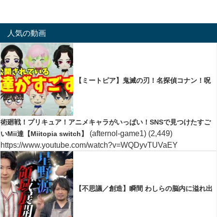
人気の動画
【ミートピア】鬼滅の刃！名探偵コナン！呪
術廻戦！プリキュア！アニメキャラがいっぱい！SNSで見つけたすご
(afternol-game1)
(2,449)
いMii達【Miitopia switch】
https://www.youtube.com/watch?v=WQDyvTUVaEY
【不思議／創造】瞬間 わしらの脳内に溢れ出