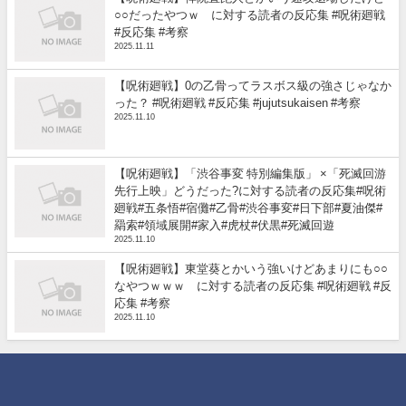
○○だったやつｗ に対する読者の反応集 #呪術廻戦
#反応集 #考察
2025.11.11
【呪術廻戦】0の乙骨ってラスボス級の強さじゃなか
った？ #呪術廻戦 #反応集 #jujutsukaisen #考察
2025.11.10
【呪術廻戦】「渋谷事変 特別編集版」 ×「死滅回游
先行上映」どうだった?に対する読者の反応集#呪術
廻戦#五条悟#宿儺#乙骨#渋谷事変#日下部#夏油傑#
羂索#領域展開#家入#虎杖#伏黒#死滅回遊
2025.11.10
【呪術廻戦】東堂葵とかいう強いけどあまりにも○○
なやつｗｗｗ に対する読者の反応集 #呪術廻戦 #反
応集 #考察
2025.11.10