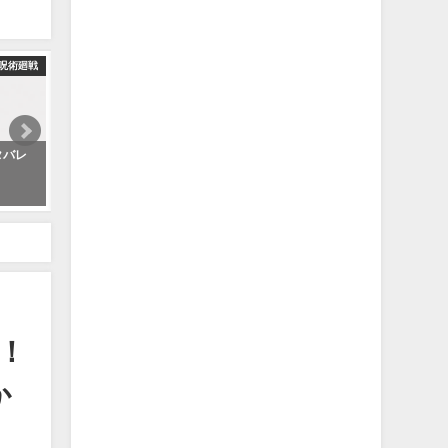
呪術廻戦
タバレ
【呪術廻戦最新話271話最終話】呪術は廻る。。。最終話を読んだ読者の反応v2
2024年10月8日
杖悠仁は助かるのか？呪術廻戦最新話・165話のネタバレ考察【考察/解説】
！
か
】