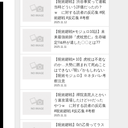
【呪術廻戦】渋谷事変って連載
当時どういう評価だったの？
ｗ に対する読者の反応集 #呪
術廻戦 #反応集 #考察
2025.11.12
【呪術廻戦≡モジュロ10話】未
来最強術師『虎杖悠仁』生存確
定!!&秤が遺した〇〇とは??
2025.11.11
【呪術廻戦≡ 10】虎杖は不老な
のか…大勢に囲まれて死ぬこと
はできない”呪い”かもしれない
【呪術モジュロ】※ネタバレ考
察注意
2025.11.11
【呪術廻戦】禪院直毘人とかい
う速攻退場したけど○○だった
やつｗ に対する読者の反応集
#呪術廻戦 #反応集 #考察
2025.11.11
【呪術廻戦】0の乙骨ってラス