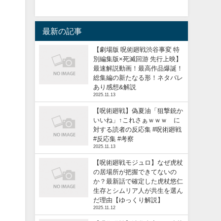
最新の記事
【劇場版 呪術廻戦渋谷事変 特
別編集版×死滅回游 先行上映】
最速解説動画！最高作品爆誕！
総集編の新たなる形！ネタバレ
あり感想&解説
2025.11.13
【呪術廻戦】偽夏油「狙撃銃か
いいね」↑これさぁｗｗｗ に
対する読者の反応集 #呪術廻戦
#反応集 #考察
2025.11.13
【呪術廻戦モジュロ】なぜ虎杖
の居場所が把握できてないの
か？最新話で確定した虎杖悠仁
生存とシムリア人が共生を選ん
だ理由【ゆっくり解説】
2025.11.12