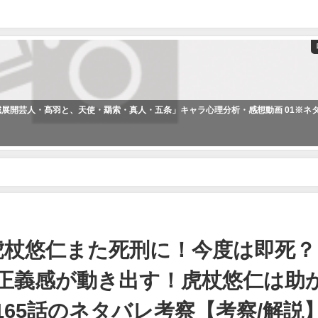
領域展開芸人・髙羽と、天使・羂索・真人・五条」キャラ心理分析・感想動画 01※ネ
仁また死刑に！今度は即死？！無罪なのに自白？！日車の正義感が動き出す！虎
！虎杖悠仁また死刑に！今度は即死？
正義感が動き出す！虎杖悠仁は助
65話のネタバレ考察【考察/解説