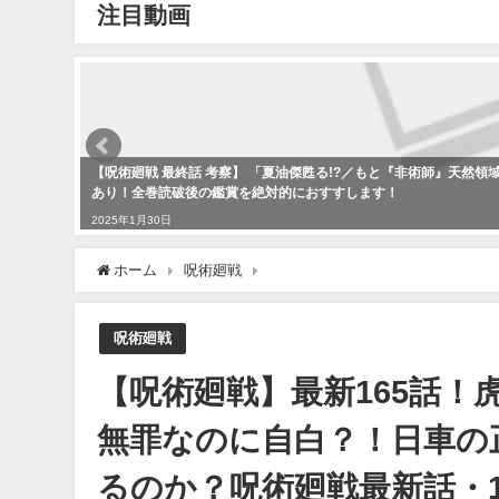
注目動画
【呪術廻戦 最終話 考察】 「夏油傑甦る!?／もと『非術師』天然
あり！全巻読破後の鑑賞を絶対的におすすします！
2025年1月30日
ホーム
呪術廻戦
【呪術廻戦】最新165話！虎杖悠
呪術廻戦
【呪術廻戦】最新165話
無罪なのに自白？！日車の
るのか？呪術廻戦最新話・1