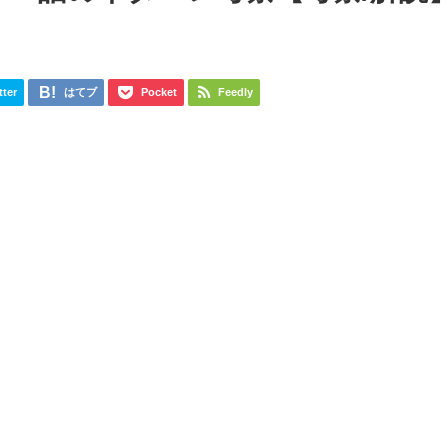
tter
はてブ
Pocket
Feedly