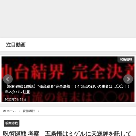
注目動画
呪術廻戦
【呪術廻戦 180話】”仙台結界”完全決着！！4つ巴の戦いの勝者は…◯◯！！
※ネタバレ注意
2022年5月21日
ホーム
呪術廻戦
呪術廻戦 考察 五条悟はミゲルに天逆鉾を託している【本誌にはな
呪術廻戦
呪術廻戦 考察 五条悟はミゲルに天逆鉾を託して