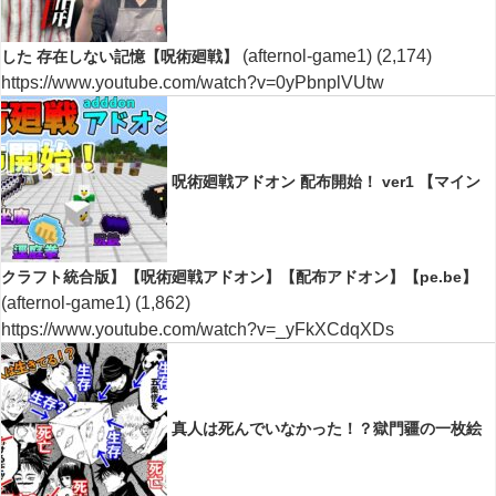
(afternol-game1)
(2,174)
した 存在しない記憶【呪術廻戦】
https://www.youtube.com/watch?v=0yPbnplVUtw
呪術廻戦アドオン 配布開始！ ver1 【マイン
クラフト統合版】【呪術廻戦アドオン】【配布アドオン】【pe.be】
(afternol-game1)
(1,862)
https://www.youtube.com/watch?v=_yFkXCdqXDs
真人は死んでいなかった！？獄門疆の一枚絵