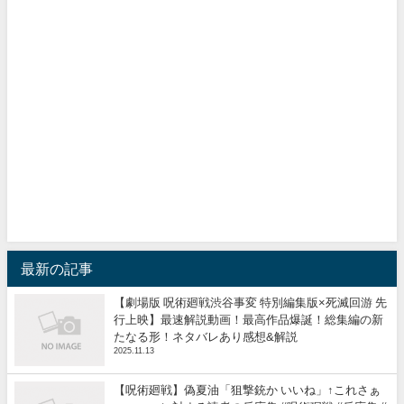
最新の記事
【劇場版 呪術廻戦渋谷事変 特別編集版×死滅回游 先
行上映】最速解説動画！最高作品爆誕！総集編の新
たなる形！ネタバレあり感想&解説
2025.11.13
【呪術廻戦】偽夏油「狙撃銃か いいね」↑これさぁ