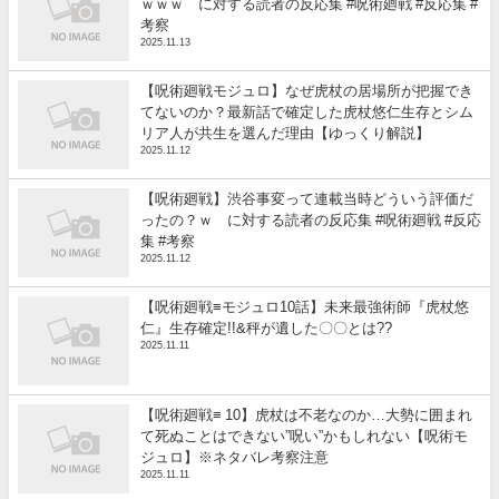
ｗｗｗ に対する読者の反応集 #呪術廻戦 #反応集 #
考察
2025.11.13
【呪術廻戦モジュロ】なぜ虎杖の居場所が把握でき
てないのか？最新話で確定した虎杖悠仁生存とシム
リア人が共生を選んだ理由【ゆっくり解説】
2025.11.12
【呪術廻戦】渋谷事変って連載当時どういう評価だ
ったの？ｗ に対する読者の反応集 #呪術廻戦 #反応
集 #考察
2025.11.12
【呪術廻戦≡モジュロ10話】未来最強術師『虎杖悠
仁』生存確定!!&秤が遺した〇〇とは??
2025.11.11
【呪術廻戦≡ 10】虎杖は不老なのか…大勢に囲まれ
て死ぬことはできない”呪い”かもしれない【呪術モ
ジュロ】※ネタバレ考察注意
2025.11.11