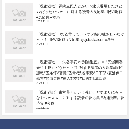
【呪術廻戦】禪院直毘人とかいう速攻退場したけど
○○だったやつｗ に対する読者の反応集 #呪術廻戦
#反応集 #考察
2025.11.11
【呪術廻戦】0の乙骨ってラスボス級の強さじゃなか
った？ #呪術廻戦 #反応集 #jujutsukaisen #考察
2025.11.10
【呪術廻戦】「渋谷事変 特別編集版」 ×「死滅回游
先行上映」どうだった?に対する読者の反応集#呪術
廻戦#五条悟#宿儺#乙骨#渋谷事変#日下部#夏油傑#
羂索#領域展開#家入#虎杖#伏黒#死滅回遊
2025.11.10
【呪術廻戦】東堂葵とかいう強いけどあまりにも○○
なやつｗｗｗ に対する読者の反応集 #呪術廻戦 #反
応集 #考察
2025.11.10