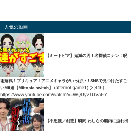
人気の動画
【ミートピア】鬼滅の刃！名探偵コナン！呪
術廻戦！プリキュア！アニメキャラがいっぱい！SNSで見つけたすご
(afternol-game1)
(2,446)
いMii達【Miitopia switch】
https://www.youtube.com/watch?v=WQDyvTUVaEY
【不思議／創造】瞬間 わしらの脳内に溢れ出