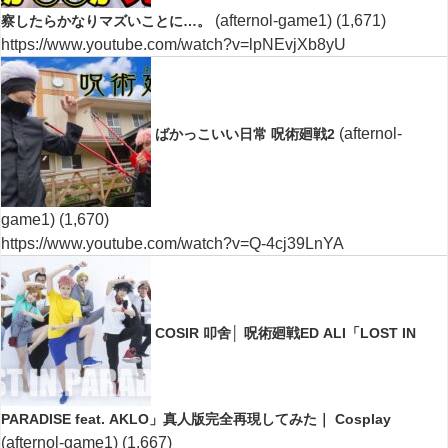
(afternol-game1)
(1,671)
察したらかなりマズいことに…。
https://www.youtube.com/watch?v=lpNEvjXb8yU
(afternol-
ばかっこいい日常 呪術廻戦2
game1)
(1,670)
https://www.youtube.com/watch?v=Q-4cj39LnYA
COSIR 叩舍│ 呪術廻戦ED ALI「LOST IN
PARADISE feat. AKLO」真人版完全再現してみた｜ Cosplay
(afternol-game1)
(1,667)