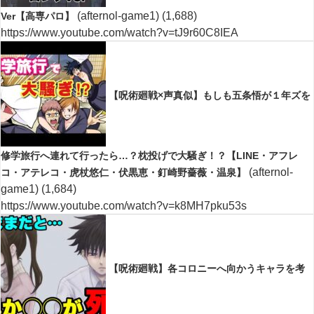
(afternol-game1)
(1,688)
Ver【高専パロ】
https://www.youtube.com/watch?v=tJ9r60C8IEA
【呪術廻戦×声真似】もしも五条悟が１年ズを
修学旅行へ連れて行ったら…？枕投げで大騒ぎ！？【LINE・アフレ
(afternol-
コ・アテレコ・虎杖悠仁・伏黒恵・釘崎野薔薇・温泉】
game1)
(1,684)
https://www.youtube.com/watch?v=k8MH7pku53s
【呪術廻戦】各コロニーへ向かうキャラを考