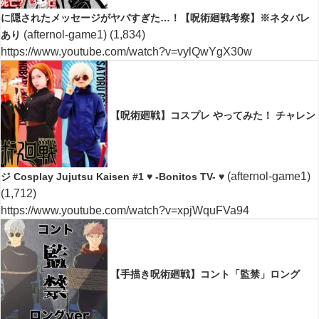
に隠されたメッセージがヤバすぎた…！【呪術廻戦考察】※ネタバレ
(afternol-game1)
(1,834)
あり
https://www.youtube.com/watch?v=vylQwYgX30w
【呪術廻戦】コスプレ やってみた！ チャレン
(afternol-game1)
ジ Cosplay Jujutsu Kaisen #1 ♥ -Bonitos TV- ♥
(1,712)
https://www.youtube.com/watch?v=xpjWquFVa94
【手描き呪術廻戦】コント「監禁」ロング