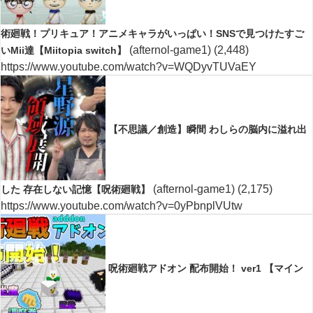
術廻戦！プリキュア！アニメキャラがいっぱい！SNSで見つけたすご
(afternol-game1)
(2,448)
いMii達【Miitopia switch】
https://www.youtube.com/watch?v=WQDyvTUVaEY
【不思議／創造】瞬間 わしらの脳内に溢れ出
(afternol-game1)
(2,175)
した 存在しない記憶【呪術廻戦】
https://www.youtube.com/watch?v=0yPbnplVUtw
呪術廻戦アドオン 配布開始！ ver1 【マイン