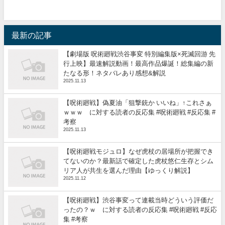
最新の記事
【劇場版 呪術廻戦渋谷事変 特別編集版×死滅回游 先
行上映】最速解説動画！最高作品爆誕！総集編の新
たなる形！ネタバレあり感想&解説
2025.11.13
【呪術廻戦】偽夏油「狙撃銃か いいね」↑これさぁ
ｗｗｗ に対する読者の反応集 #呪術廻戦 #反応集 #
考察
2025.11.13
【呪術廻戦モジュロ】なぜ虎杖の居場所が把握でき
てないのか？最新話で確定した虎杖悠仁生存とシム
リア人が共生を選んだ理由【ゆっくり解説】
2025.11.12
【呪術廻戦】渋谷事変って連載当時どういう評価だ
ったの？ｗ に対する読者の反応集 #呪術廻戦 #反応
集 #考察