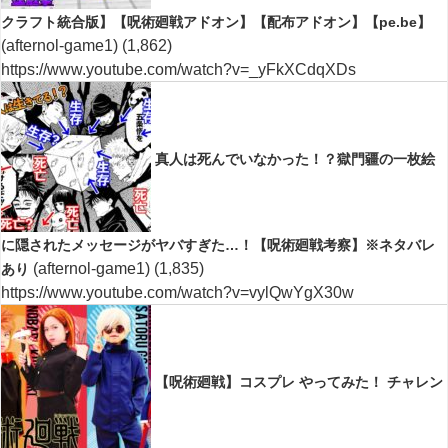
クラフト統合版】【呪術廻戦アドオン】【配布アドオン】【pe.be】
(afternol-game1)
(1,862)
https://www.youtube.com/watch?v=_yFkXCdqXDs
真人は死んでいなかった！？獄門疆の一枚絵
に隠されたメッセージがヤバすぎた…！【呪術廻戦考察】※ネタバレ
(afternol-game1)
(1,835)
あり
https://www.youtube.com/watch?v=vylQwYgX30w
【呪術廻戦】コスプレ やってみた！ チャレン