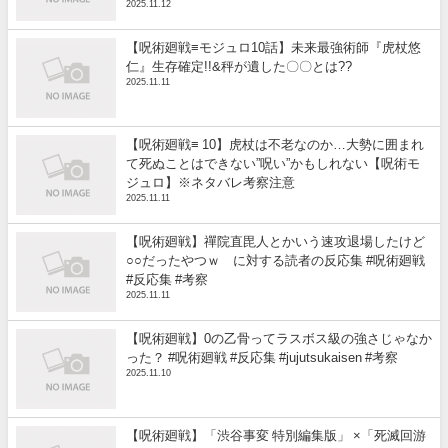
2025.11.12
【呪術廻戦≡モジュロ10話】未来最強術師『虎杖悠
仁』生存確定!!&秤が遺した〇〇とは??
2025.11.11
【呪術廻戦≡ 10】虎杖は不老なのか…大勢に囲まれ
て死ぬことはできない”呪い”かもしれない【呪術モ
ジュロ】※ネタバレ考察注意
2025.11.11
【呪術廻戦】禪院直毘人とかいう速攻退場したけど
○○だったやつｗ に対する読者の反応集 #呪術廻戦
#反応集 #考察
2025.11.11
【呪術廻戦】0の乙骨ってラスボス級の強さじゃなか
った？ #呪術廻戦 #反応集 #jujutsukaisen #考察
2025.11.10
【呪術廻戦】「渋谷事変 特別編集版」 ×「死滅回游