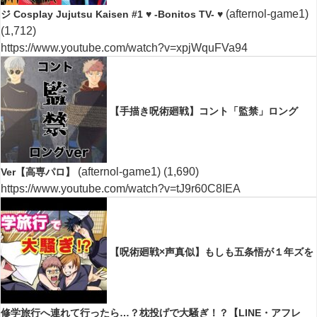
(afternol-game1)
ジ Cosplay Jujutsu Kaisen #1 ♥ -Bonitos TV- ♥
(1,712)
https://www.youtube.com/watch?v=xpjWquFVa94
【手描き呪術廻戦】コント「監禁」ロング
(afternol-game1)
(1,690)
Ver【高専パロ】
https://www.youtube.com/watch?v=tJ9r60C8IEA
【呪術廻戦×声真似】もしも五条悟が１年ズを
修学旅行へ連れて行ったら…？枕投げで大騒ぎ！？【LINE・アフレ