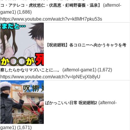
(afternol-
コ・アテレコ・虎杖悠仁・伏黒恵・釘崎野薔薇・温泉】
game1)
(1,686)
https://www.youtube.com/watch?v=k8MH7pku53s
【呪術廻戦】各コロニーへ向かうキャラを考
(afternol-game1)
(1,672)
察したらかなりマズいことに…。
https://www.youtube.com/watch?v=lpNEvjXb8yU
(afternol-
ばかっこいい日常 呪術廻戦2
game1)
(1,671)