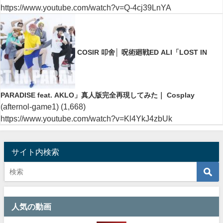
https://www.youtube.com/watch?v=Q-4cj39LnYA
COSIR 叩舍│ 呪術廻戦ED ALI「LOST IN
PARADISE feat. AKLO」真人版完全再現してみた｜ Cosplay
(afternol-game1)
(1,668)
https://www.youtube.com/watch?v=Kl4YkJ4zbUk
サイト内検索
人気の動画