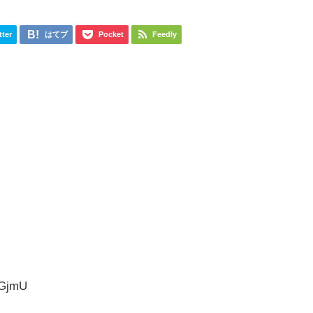
tter
はてブ
Pocket
Feedly
MGjmU