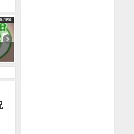
呪術廻戦
【呪術廻戦】最新215話初見読みライブ!! ※ネタバレ注意
2023年3月17日
 #特級呪物
呪