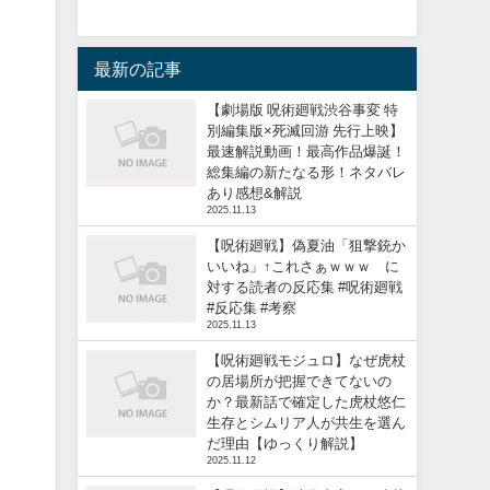
最新の記事
【劇場版 呪術廻戦渋谷事変 特
別編集版×死滅回游 先行上映】
最速解説動画！最高作品爆誕！
総集編の新たなる形！ネタバレ
あり感想&解説
2025.11.13
【呪術廻戦】偽夏油「狙撃銃か
いいね」↑これさぁｗｗｗ に
対する読者の反応集 #呪術廻戦
#反応集 #考察
2025.11.13
【呪術廻戦モジュロ】なぜ虎杖
の居場所が把握できてないの
か？最新話で確定した虎杖悠仁
生存とシムリア人が共生を選ん
だ理由【ゆっくり解説】
2025.11.12