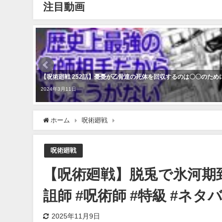
注目動画
【呪術廻戦 252話】憂憂が乙骨達の死体を回収するのは〇〇のた
2024年3月11日
ホーム
呪術廻戦
【呪術廻戦】脱兎で氷河期到来 #呪術廻
呪術廻戦
【呪術廻戦】脱兎で氷河期到来
詛師 #呪術師 #特級 #ネタ
2025年11月9日