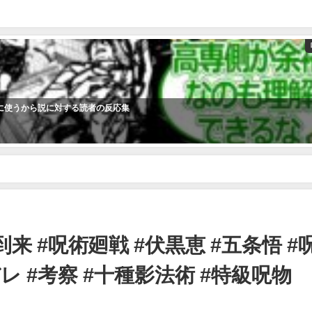
めに使うから説に対する読者の反応集
戦 #伏黒恵 #五条悟 #呪詛師 #呪術師 #特級 #ネタバレ #考察 #十種影法術
 #呪術廻戦 #伏黒恵 #五条悟 #
バレ #考察 #十種影法術 #特級呪物