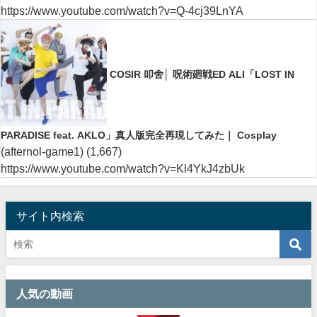
https://www.youtube.com/watch?v=Q-4cj39LnYA
COSIR 叩舍│ 呪術廻戦ED ALI「LOST IN
PARADISE feat. AKLO」真人版完全再現してみた｜ Cosplay
(afternol-game1)
(1,667)
https://www.youtube.com/watch?v=Kl4YkJ4zbUk
サイト内検索
人気の動画