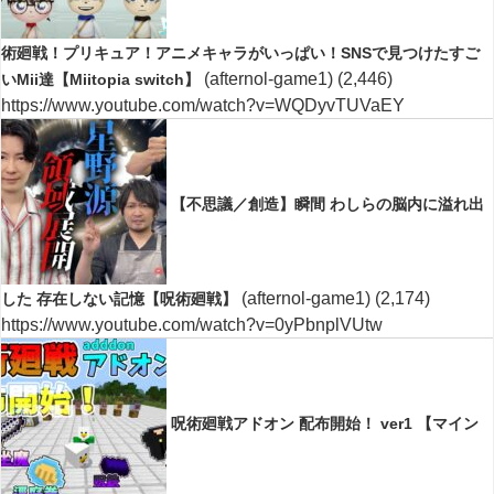
術廻戦！プリキュア！アニメキャラがいっぱい！SNSで見つけたすご
(afternol-game1)
(2,446)
いMii達【Miitopia switch】
https://www.youtube.com/watch?v=WQDyvTUVaEY
【不思議／創造】瞬間 わしらの脳内に溢れ出
(afternol-game1)
(2,174)
した 存在しない記憶【呪術廻戦】
https://www.youtube.com/watch?v=0yPbnplVUtw
呪術廻戦アドオン 配布開始！ ver1 【マイン