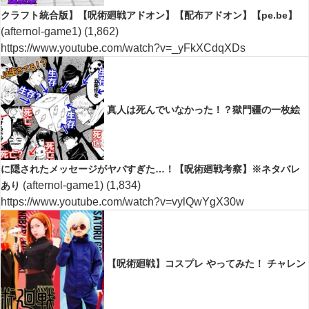
クラフト統合版】【呪術廻戦アドオン】【配布アドオン】【pe.be】
(afternol-game1)
(1,862)
https://www.youtube.com/watch?v=_yFkXCdqXDs
真人は死んでいなかった！？獄門疆の一枚絵
に隠されたメッセージがヤバすぎた…！【呪術廻戦考察】※ネタバレ
(afternol-game1)
(1,834)
あり
https://www.youtube.com/watch?v=vylQwYgX30w
【呪術廻戦】コスプレ やってみた！ チャレン