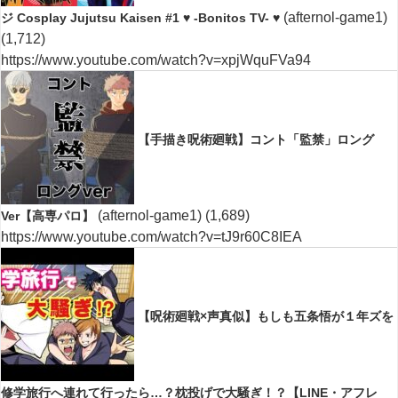
(afternol-game1)
ジ Cosplay Jujutsu Kaisen #1 ♥ -Bonitos TV- ♥
(1,712)
https://www.youtube.com/watch?v=xpjWquFVa94
【手描き呪術廻戦】コント「監禁」ロング
(afternol-game1)
(1,689)
Ver【高専パロ】
https://www.youtube.com/watch?v=tJ9r60C8IEA
【呪術廻戦×声真似】もしも五条悟が１年ズを
修学旅行へ連れて行ったら…？枕投げで大騒ぎ！？【LINE・アフレ