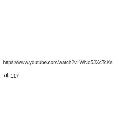
https://www.youtube.com/watch?v=WNo5JXcTcKs
117