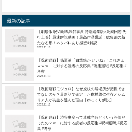
最新の記事
【劇場版 呪術廻戦渋谷事変 特別編集版×死滅回游 先
行上映】最速解説動画！最高作品爆誕！総集編の新
たなる形！ネタバレあり感想&解説
2025.11.13
【呪術廻戦】偽夏油「狙撃銃か いいね」↑これさぁ
ｗｗｗ に対する読者の反応集 #呪術廻戦 #反応集 #
考察
2025.11.13
【呪術廻戦モジュロ】なぜ虎杖の居場所が把握でき
てないのか？最新話で確定した虎杖悠仁生存とシム
リア人が共生を選んだ理由【ゆっくり解説】
2025.11.12
【呪術廻戦】渋谷事変って連載当時どういう評価だ
ったの？ｗ に対する読者の反応集 #呪術廻戦 #反応
集 #考察