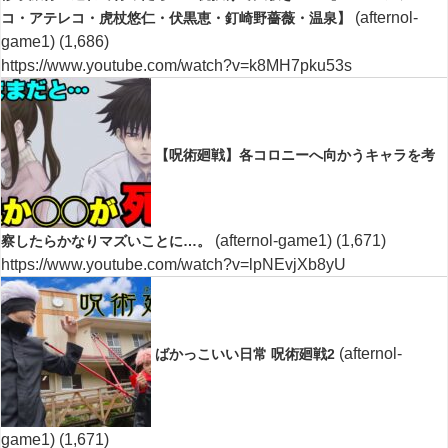
(afternol-
コ・アテレコ・虎杖悠仁・伏黒恵・釘崎野薔薇・温泉】
game1)
(1,686)
https://www.youtube.com/watch?v=k8MH7pku53s
【呪術廻戦】各コロニーへ向かうキャラを考
(afternol-game1)
(1,671)
察したらかなりマズいことに…。
https://www.youtube.com/watch?v=lpNEvjXb8yU
(afternol-
ばかっこいい日常 呪術廻戦2
game1)
(1,671)