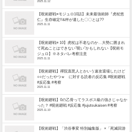
2025.11.12
【呪術廻戦≡モジュロ10話】未来最強術師『虎杖悠
仁』生存確定!!&秤が遺した〇〇とは??
2025.11.11
【呪術廻戦≡ 10】虎杖は不老なのか…大勢に囲まれ
て死ぬことはできない”呪い”かもしれない【呪術モ
ジュロ】※ネタバレ考察注意
2025.11.11
【呪術廻戦】禪院直毘人とかいう速攻退場したけど
○○だったやつｗ に対する読者の反応集 #呪術廻戦
#反応集 #考察
2025.11.11
【呪術廻戦】0の乙骨ってラスボス級の強さじゃなか
った？ #呪術廻戦 #反応集 #jujutsukaisen #考察
2025.11.10
【呪術廻戦】「渋谷事変 特別編集版」 ×「死滅回游