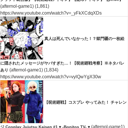
(afternol-game1)
(1,861)
https://www.youtube.com/watch?v=_yFkXCdqXDs
真人は死んでいなかった！？獄門疆の一枚絵
に隠されたメッセージがヤバすぎた…！【呪術廻戦考察】※ネタバレ
(afternol-game1)
(1,834)
あり
https://www.youtube.com/watch?v=vylQwYgX30w
【呪術廻戦】コスプレ やってみた！ チャレン
(afternol-game1)
ジ Cosplay Jujutsu Kaisen #1 ♥ -Bonitos TV- ♥