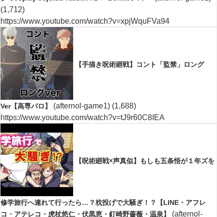
(1,712)
https://www.youtube.com/watch?v=xpjWquFVa94
【手描き呪術廻戦】コント「監禁」ロング
(afternol-game1)
(1,688)
Ver【高専パロ】
https://www.youtube.com/watch?v=tJ9r60C8IEA
【呪術廻戦×声真似】もしも五条悟が１年ズを
修学旅行へ連れて行ったら…？枕投げで大騒ぎ！？【LINE・アフレ
(afternol-
コ・アテレコ・虎杖悠仁・伏黒恵・釘崎野薔薇・温泉】