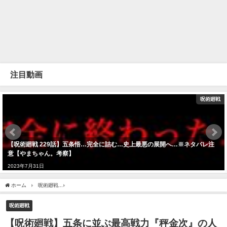
注目動画
呪術廻戦
【呪術廻戦 229話】五条悟…完全に詰む…史上最悪の展開へ…※ネタバレ注
意【やまちゃん。考察】
2023年7月31日
ホーム
呪術廻戦
【呪術廻戦】五条に並ぶ最高戦力『秤金次』の人生を徹底解説!!(鹿紫
呪術廻戦
【呪術廻戦】五条に並ぶ最高戦力『秤金次』の人