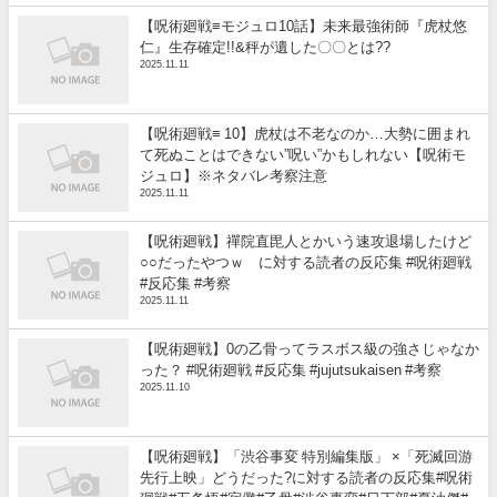
【呪術廻戦≡モジュロ10話】未来最強術師『虎杖悠
仁』生存確定!!&秤が遺した〇〇とは??
2025.11.11
【呪術廻戦≡ 10】虎杖は不老なのか…大勢に囲まれ
て死ぬことはできない”呪い”かもしれない【呪術モ
ジュロ】※ネタバレ考察注意
2025.11.11
【呪術廻戦】禪院直毘人とかいう速攻退場したけど
○○だったやつｗ に対する読者の反応集 #呪術廻戦
#反応集 #考察
2025.11.11
【呪術廻戦】0の乙骨ってラスボス級の強さじゃなか
った？ #呪術廻戦 #反応集 #jujutsukaisen #考察
2025.11.10
【呪術廻戦】「渋谷事変 特別編集版」 ×「死滅回游
先行上映」どうだった?に対する読者の反応集#呪術