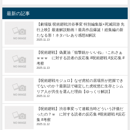
最新の記事
【劇場版 呪術廻戦渋谷事変 特別編集版×死滅回游 先
行上映】最速解説動画！最高作品爆誕！総集編の新
たなる形！ネタバレあり感想&解説
2025.11.13
【呪術廻戦】偽夏油「狙撃銃か いいね」↑これさぁ
ｗｗｗ に対する読者の反応集 #呪術廻戦 #反応集 #
考察
2025.11.13
【呪術廻戦モジュロ】なぜ虎杖の居場所が把握でき
てないのか？最新話で確定した虎杖悠仁生存とシム
リア人が共生を選んだ理由【ゆっくり解説】
2025.11.12
【呪術廻戦】渋谷事変って連載当時どういう評価だ
ったの？ｗ に対する読者の反応集 #呪術廻戦 #反応
集 #考察
2025.11.12