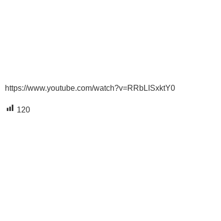
https://www.youtube.com/watch?v=RRbLISxktY0
120