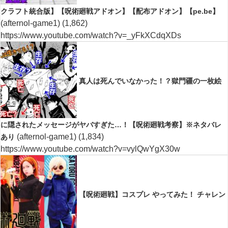
クラフト統合版】【呪術廻戦アドオン】【配布アドオン】【pe.be】
(afternol-game1)
(1,862)
https://www.youtube.com/watch?v=_yFkXCdqXDs
真人は死んでいなかった！？獄門疆の一枚絵
に隠されたメッセージがヤバすぎた…！【呪術廻戦考察】※ネタバレ
(afternol-game1)
(1,834)
あり
https://www.youtube.com/watch?v=vylQwYgX30w
【呪術廻戦】コスプレ やってみた！ チャレン