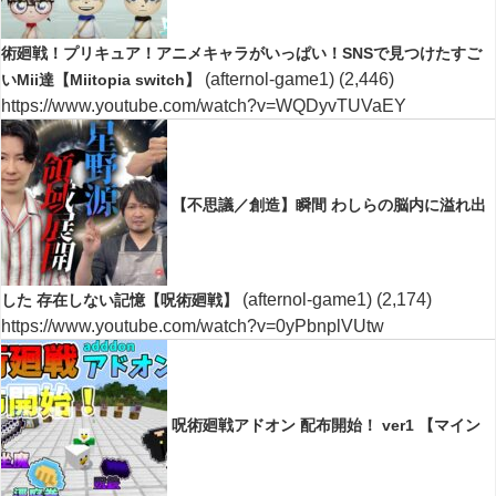
術廻戦！プリキュア！アニメキャラがいっぱい！SNSで見つけたすご
(afternol-game1)
(2,446)
いMii達【Miitopia switch】
https://www.youtube.com/watch?v=WQDyvTUVaEY
【不思議／創造】瞬間 わしらの脳内に溢れ出
(afternol-game1)
(2,174)
した 存在しない記憶【呪術廻戦】
https://www.youtube.com/watch?v=0yPbnplVUtw
呪術廻戦アドオン 配布開始！ ver1 【マイン