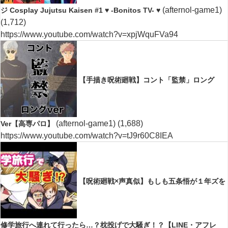
(afternol-game1)
ジ Cosplay Jujutsu Kaisen #1 ♥ -Bonitos TV- ♥
(1,712)
https://www.youtube.com/watch?v=xpjWquFVa94
【手描き呪術廻戦】コント「監禁」ロング
(afternol-game1)
(1,688)
Ver【高専パロ】
https://www.youtube.com/watch?v=tJ9r60C8IEA
【呪術廻戦×声真似】もしも五条悟が１年ズを
修学旅行へ連れて行ったら…？枕投げで大騒ぎ！？【LINE・アフレ