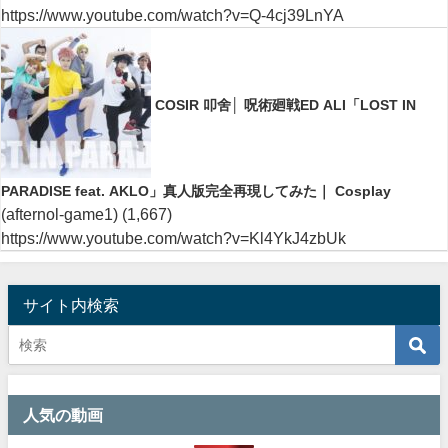
https://www.youtube.com/watch?v=Q-4cj39LnYA
COSIR 叩舍│ 呪術廻戦ED ALI「LOST IN
PARADISE feat. AKLO」真人版完全再現してみた｜ Cosplay
(afternol-game1)
(1,667)
https://www.youtube.com/watch?v=Kl4YkJ4zbUk
サイト内検索
人気の動画