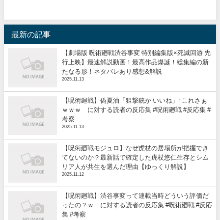
最新の記事
【劇場版 呪術廻戦渋谷事変 特別編集版×死滅回游 先
行上映】最速解説動画！最高作品爆誕！総集編の新
たなる形！ネタバレあり感想&解説
2025.11.13
【呪術廻戦】偽夏油「狙撃銃か いいね」↑これさぁ
ｗｗｗ に対する読者の反応集 #呪術廻戦 #反応集 #
考察
2025.11.13
【呪術廻戦モジュロ】なぜ虎杖の居場所が把握でき
てないのか？最新話で確定した虎杖悠仁生存とシム
リア人が共生を選んだ理由【ゆっくり解説】
2025.11.12
【呪術廻戦】渋谷事変って連載当時どういう評価だ
ったの？ｗ に対する読者の反応集 #呪術廻戦 #反応
集 #考察