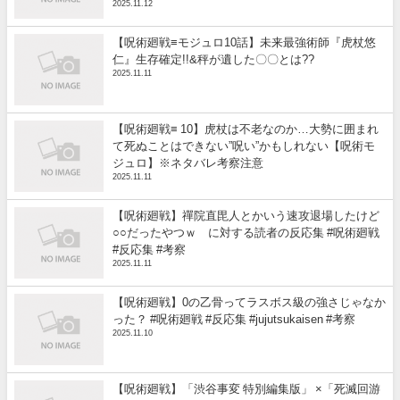
2025.11.12
【呪術廻戦≡モジュロ10話】未来最強術師『虎杖悠
仁』生存確定!!&秤が遺した〇〇とは??
2025.11.11
【呪術廻戦≡ 10】虎杖は不老なのか…大勢に囲まれ
て死ぬことはできない”呪い”かもしれない【呪術モ
ジュロ】※ネタバレ考察注意
2025.11.11
【呪術廻戦】禪院直毘人とかいう速攻退場したけど
○○だったやつｗ に対する読者の反応集 #呪術廻戦
#反応集 #考察
2025.11.11
【呪術廻戦】0の乙骨ってラスボス級の強さじゃなか
った？ #呪術廻戦 #反応集 #jujutsukaisen #考察
2025.11.10
【呪術廻戦】「渋谷事変 特別編集版」 ×「死滅回游