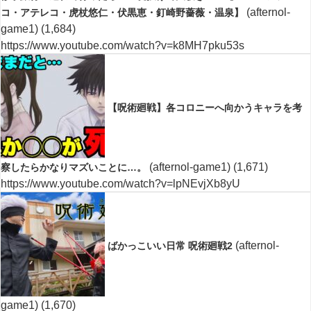
(afternol-
コ・アテレコ・虎杖悠仁・伏黒恵・釘崎野薔薇・温泉】
game1)
(1,684)
https://www.youtube.com/watch?v=k8MH7pku53s
【呪術廻戦】各コロニーへ向かうキャラを考
(afternol-game1)
(1,671)
察したらかなりマズいことに…。
https://www.youtube.com/watch?v=lpNEvjXb8yU
(afternol-
ばかっこいい日常 呪術廻戦2
game1)
(1,670)