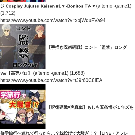
(afternol-game1)
ジ Cosplay Jujutsu Kaisen #1 ♥ -Bonitos TV- ♥
(1,712)
https://www.youtube.com/watch?v=xpjWquFVa94
【手描き呪術廻戦】コント「監禁」ロング
(afternol-game1)
(1,688)
Ver【高専パロ】
https://www.youtube.com/watch?v=tJ9r60C8IEA
【呪術廻戦×声真似】もしも五条悟が１年ズを
修学旅行へ連れて行ったら…？枕投げで大騒ぎ！？【LINE・アフレ