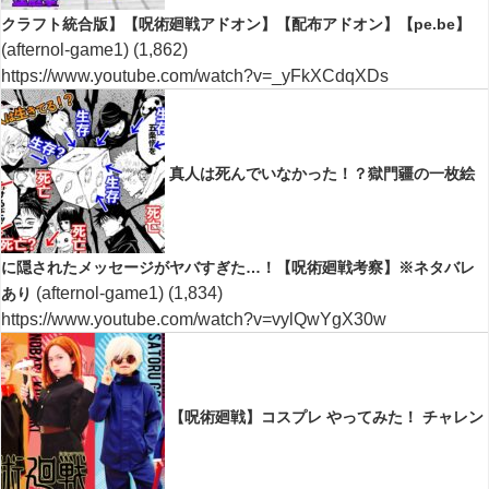
クラフト統合版】【呪術廻戦アドオン】【配布アドオン】【pe.be】
(afternol-game1)
(1,862)
https://www.youtube.com/watch?v=_yFkXCdqXDs
真人は死んでいなかった！？獄門疆の一枚絵
に隠されたメッセージがヤバすぎた…！【呪術廻戦考察】※ネタバレ
(afternol-game1)
(1,834)
あり
https://www.youtube.com/watch?v=vylQwYgX30w
【呪術廻戦】コスプレ やってみた！ チャレン