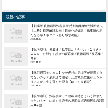
最新の記事
【劇場版 呪術廻戦渋谷事変 特別編集版×死滅回游 先
行上映】最速解説動画！最高作品爆誕！総集編の新
たなる形！ネタバレあり感想&解説
2025.11.13
【呪術廻戦】偽夏油「狙撃銃か いいね」↑これさぁ
ｗｗｗ に対する読者の反応集 #呪術廻戦 #反応集 #
考察
2025.11.13
【呪術廻戦モジュロ】なぜ虎杖の居場所が把握でき
てないのか？最新話で確定した虎杖悠仁生存とシム
リア人が共生を選んだ理由【ゆっくり解説】
2025.11.12
【呪術廻戦】渋谷事変って連載当時どういう評価だ
ったの？ｗ に対する読者の反応集 #呪術廻戦 #反応
集 #考察