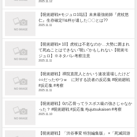
2025.11.12
【呪術廻戦≡モジュロ10話】未来最強術師『虎杖悠
仁』生存確定!!&秤が遺した〇〇とは??
2025.11.11
【呪術廻戦≡ 10】虎杖は不老なのか…大勢に囲まれ
て死ぬことはできない”呪い”かもしれない【呪術モ
ジュロ】※ネタバレ考察注意
2025.11.11
【呪術廻戦】禪院直毘人とかいう速攻退場したけど
○○だったやつｗ に対する読者の反応集 #呪術廻戦
#反応集 #考察
2025.11.11
【呪術廻戦】0の乙骨ってラスボス級の強さじゃなか
った？ #呪術廻戦 #反応集 #jujutsukaisen #考察
2025.11.10
【呪術廻戦】「渋谷事変 特別編集版」 ×「死滅回游