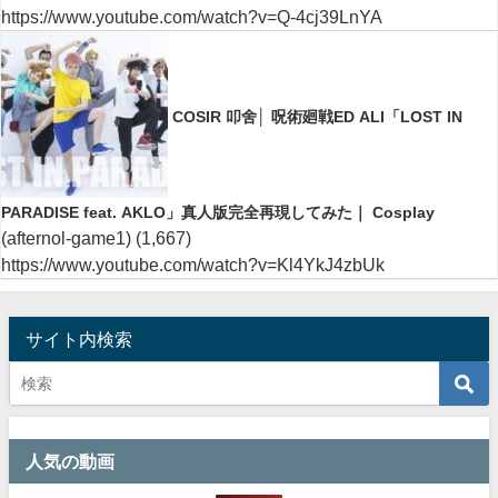
https://www.youtube.com/watch?v=Q-4cj39LnYA
COSIR 叩舍│ 呪術廻戦ED ALI「LOST IN
PARADISE feat. AKLO」真人版完全再現してみた｜ Cosplay
(afternol-game1)
(1,667)
https://www.youtube.com/watch?v=Kl4YkJ4zbUk
サイト内検索
人気の動画