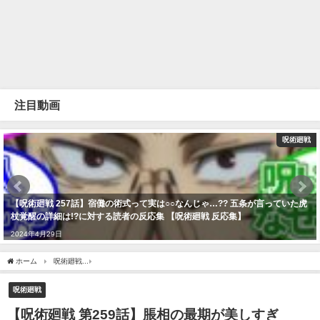
注目動画
呪術廻戦
【呪術廻戦 257話】宿儺の術式って実は○○なんじゃ…?? 五条が言っていた虎
杖覚醒の詳細は!?に対する読者の反応集 【呪術廻戦 反応集】
2024年4月29日
ホーム
呪術廻戦
【呪術廻戦 第259話】脹相の最期が美しすぎた……！ブラザー、堂
呪術廻戦
【呪術廻戦 第259話】脹相の最期が美しすぎ