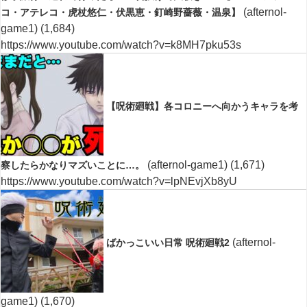
(afternol-
コ・アテレコ・虎杖悠仁・伏黒恵・釘崎野薔薇・温泉】
game1)
(1,684)
https://www.youtube.com/watch?v=k8MH7pku53s
【呪術廻戦】各コロニーへ向かうキャラを考
(afternol-game1)
(1,671)
察したらかなりマズいことに…。
https://www.youtube.com/watch?v=lpNEvjXb8yU
(afternol-
ばかっこいい日常 呪術廻戦2
game1)
(1,670)