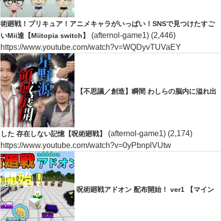
術廻戦！プリキュア！アニメキャラがいっぱい！SNSで見つけたすご
(afternol-game1)
(2,446)
いMii達【Miitopia switch】
https://www.youtube.com/watch?v=WQDyvTUVaEY
【不思議／創造】瞬間 わしらの脳内に溢れ出
(afternol-game1)
(2,174)
した 存在しない記憶【呪術廻戦】
https://www.youtube.com/watch?v=0yPbnplVUtw
呪術廻戦アドオン 配布開始！ ver1 【マイン