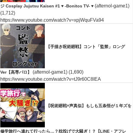
(afternol-game1)
ジ Cosplay Jujutsu Kaisen #1 ♥ -Bonitos TV- ♥
(1,712)
https://www.youtube.com/watch?v=xpjWquFVa94
【手描き呪術廻戦】コント「監禁」ロング
(afternol-game1)
(1,690)
Ver【高専パロ】
https://www.youtube.com/watch?v=tJ9r60C8IEA
【呪術廻戦×声真似】もしも五条悟が１年ズを
修学旅行へ連れて行ったら…？枕投げで大騒ぎ！？【LINE・アフレ