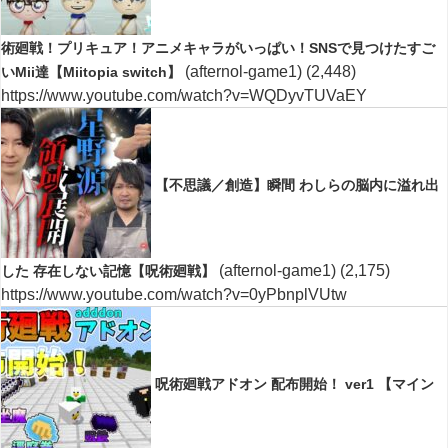
術廻戦！プリキュア！アニメキャラがいっぱい！SNSで見つけたすご
(afternol-game1)
(2,448)
いMii達【Miitopia switch】
https://www.youtube.com/watch?v=WQDyvTUVaEY
【不思議／創造】瞬間 わしらの脳内に溢れ出
(afternol-game1)
(2,175)
した 存在しない記憶【呪術廻戦】
https://www.youtube.com/watch?v=0yPbnplVUtw
呪術廻戦アドオン 配布開始！ ver1 【マイン