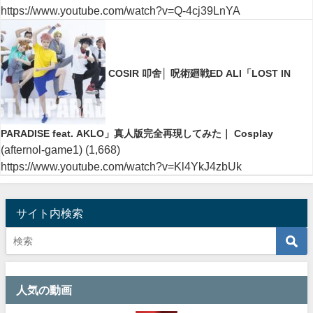
https://www.youtube.com/watch?v=Q-4cj39LnYA
COSIR 叩舍│ 呪術廻戦ED ALI「LOST IN
PARADISE feat. AKLO」真人版完全再現してみた｜ Cosplay
(afternol-game1)
(1,668)
https://www.youtube.com/watch?v=Kl4YkJ4zbUk
サイト内検索
人気の動画