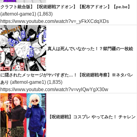
クラフト統合版】【呪術廻戦アドオン】【配布アドオン】【pe.be】
(afternol-game1)
(1,863)
https://www.youtube.com/watch?v=_yFkXCdqXDs
真人は死んでいなかった！？獄門疆の一枚絵
に隠されたメッセージがヤバすぎた…！【呪術廻戦考察】※ネタバレ
(afternol-game1)
(1,835)
あり
https://www.youtube.com/watch?v=vylQwYgX30w
【呪術廻戦】コスプレ やってみた！ チャレン