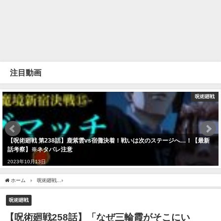
注目動画
呪術廻戦
【呪術廻戦 第238話】鹿紫雲vs宿儺決着！戦いは次のステージへ…！【最新
話考察】※ネタバレ注意
2023年10月13日
ホーム
呪術廻戦
【呪術廻戦258話】「なぜ三輪霞がそこにいる！？」謎とあり得ない
呪術廻戦
【呪術廻戦258話】「なぜ三輪霞がそこにい