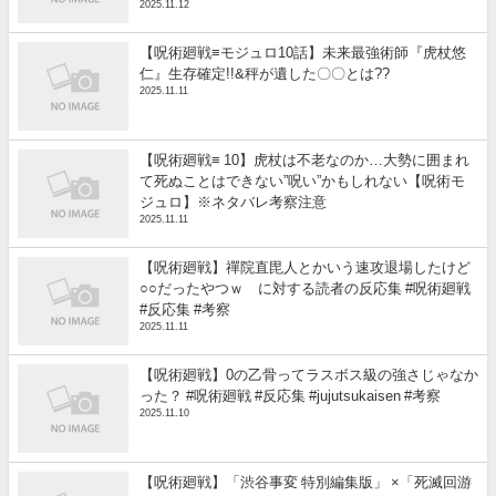
2025.11.12
【呪術廻戦≡モジュロ10話】未来最強術師『虎杖悠
仁』生存確定!!&秤が遺した〇〇とは??
2025.11.11
【呪術廻戦≡ 10】虎杖は不老なのか…大勢に囲まれ
て死ぬことはできない”呪い”かもしれない【呪術モ
ジュロ】※ネタバレ考察注意
2025.11.11
【呪術廻戦】禪院直毘人とかいう速攻退場したけど
○○だったやつｗ に対する読者の反応集 #呪術廻戦
#反応集 #考察
2025.11.11
【呪術廻戦】0の乙骨ってラスボス級の強さじゃなか
った？ #呪術廻戦 #反応集 #jujutsukaisen #考察
2025.11.10
【呪術廻戦】「渋谷事変 特別編集版」 ×「死滅回游