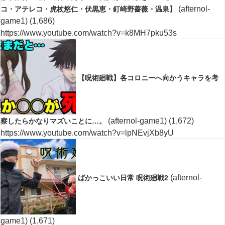
(afternol-
コ・アテレコ・虎杖悠仁・伏黒恵・釘崎野薔薇・温泉】
game1)
(1,686)
https://www.youtube.com/watch?v=k8MH7pku53s
【呪術廻戦】各コロニーへ向かうキャラを考
(afternol-game1)
(1,672)
察したらかなりマズいことに…。
https://www.youtube.com/watch?v=lpNEvjXb8yU
(afternol-
ばかっこいい日常 呪術廻戦2
game1)
(1,671)