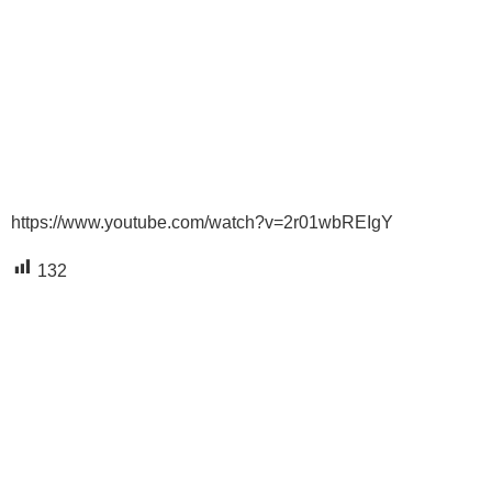
https://www.youtube.com/watch?v=2r01wbREIgY
132