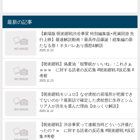
最新の記事
【劇場版 呪術廻戦渋谷事変 特別編集版×死滅回游 先
行上映】最速解説動画！最高作品爆誕！総集編の新
たなる形！ネタバレあり感想&解説
2025.11.13
【呪術廻戦】偽夏油「狙撃銃か いいね」↑これさぁ
ｗｗｗ に対する読者の反応集 #呪術廻戦 #反応集 #
考察
2025.11.13
【呪術廻戦モジュロ】なぜ虎杖の居場所が把握でき
てないのか？最新話で確定した虎杖悠仁生存とシム
リア人が共生を選んだ理由【ゆっくり解説】
2025.11.12
【呪術廻戦】渋谷事変って連載当時どういう評価だ
ったの？ｗ に対する読者の反応集 #呪術廻戦 #反応
集 #考察