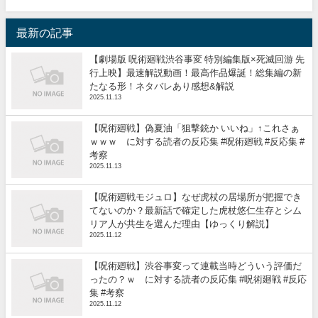
最新の記事
【劇場版 呪術廻戦渋谷事変 特別編集版×死滅回游 先
行上映】最速解説動画！最高作品爆誕！総集編の新
たなる形！ネタバレあり感想&解説
2025.11.13
【呪術廻戦】偽夏油「狙撃銃か いいね」↑これさぁ
ｗｗｗ に対する読者の反応集 #呪術廻戦 #反応集 #
考察
2025.11.13
【呪術廻戦モジュロ】なぜ虎杖の居場所が把握でき
てないのか？最新話で確定した虎杖悠仁生存とシム
リア人が共生を選んだ理由【ゆっくり解説】
2025.11.12
【呪術廻戦】渋谷事変って連載当時どういう評価だ
ったの？ｗ に対する読者の反応集 #呪術廻戦 #反応
集 #考察
2025.11.12