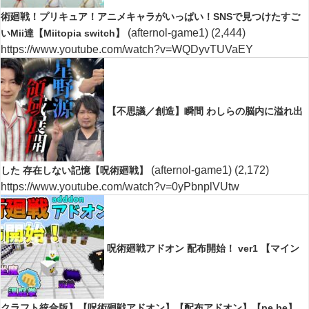
術廻戦！プリキュア！アニメキャラがいっぱい！SNSで見つけたすご
(afternol-game1)
(2,444)
いMii達【Miitopia switch】
https://www.youtube.com/watch?v=WQDyvTUVaEY
【不思議／創造】瞬間 わしらの脳内に溢れ出
(afternol-game1)
(2,172)
した 存在しない記憶【呪術廻戦】
https://www.youtube.com/watch?v=0yPbnplVUtw
呪術廻戦アドオン 配布開始！ ver1 【マイン
クラフト統合版】【呪術廻戦アドオン】【配布アドオン】【pe.be】