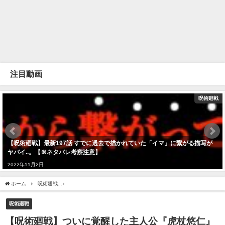
注目動画
呪術廻戦
【呪術廻戦】最新197話 すでに過去で描かれていた「イマ」に繋がる描写が
ヤバイ..。【※ネタバレ考察注意】
2022年11月2日
ホーム
呪術廻戦
【呪術廻戦】ついに覚醒した主人公『虎杖悠仁』の領域展開は『〇〇〇
呪術廻戦
【呪術廻戦】ついに覚醒した主人公『虎杖悠仁』