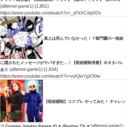
(afternol-game1)
(1,861)
https://www.youtube.com/watch?v=_yFkXCdqXDs
真人は死んでいなかった！？獄門疆の一枚絵
に隠されたメッセージがヤバすぎた…！【呪術廻戦考察】※ネタバレ
(afternol-game1)
(1,834)
あり
https://www.youtube.com/watch?v=vylQwYgX30w
【呪術廻戦】コスプレ やってみた！ チャレン
(afternol-game1)
ジ Cosplay Jujutsu Kaisen #1 ♥ -Bonitos TV- ♥