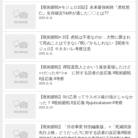
【呪術廻戦≡モジュロ10話】未来最強術師『虎杖悠
仁』生存確定!!&秤が遺した〇〇とは??
2025.11.11
【呪術廻戦≡ 10】虎杖は不老なのか…大勢に囲まれ
て死ぬことはできない”呪い”かもしれない【呪術モ
ジュロ】※ネタバレ考察注意
2025.11.11
【呪術廻戦】禪院直毘人とかいう速攻退場したけど
○○だったやつｗ に対する読者の反応集 #呪術廻戦
#反応集 #考察
2025.11.11
【呪術廻戦】0の乙骨ってラスボス級の強さじゃなか
った？ #呪術廻戦 #反応集 #jujutsukaisen #考察
2025.11.10
【呪術廻戦】「渋谷事変 特別編集版」 ×「死滅回游
先行上映」どうだった?に対する読者の反応集#呪術