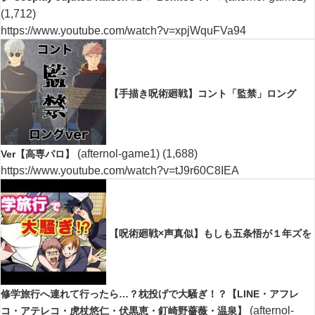
(1,712)
https://www.youtube.com/watch?v=xpjWquFVa94
【手描き呪術廻戦】コント「監禁」ロング
(afternol-game1)
(1,688)
Ver【高専パロ】
https://www.youtube.com/watch?v=tJ9r60C8IEA
【呪術廻戦×声真似】もしも五条悟が１年ズを
修学旅行へ連れて行ったら…？枕投げで大騒ぎ！？【LINE・アフレ
(afternol-
コ・アテレコ・虎杖悠仁・伏黒恵・釘崎野薔薇・温泉】