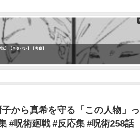
解説】【ネタバレ】【考察】
希を守る「この人物」ってまさかの…!?に対する反応集 #呪術廻戦 #反応集 #
御厨子から真希を守る「この人物」
#呪術廻戦 #反応集 #呪術258話