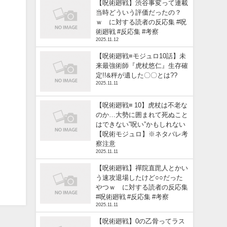
【呪術廻戦】渋谷事変って連載
当時どういう評価だったの？
ｗ に対する読者の反応集 #呪
術廻戦 #反応集 #考察
2025.11.12
【呪術廻戦≡モジュロ10話】未
来最強術師『虎杖悠仁』生存確
定!!&秤が遺した〇〇とは??
2025.11.11
【呪術廻戦≡ 10】虎杖は不老な
のか…大勢に囲まれて死ぬこと
はできない”呪い”かもしれない
【呪術モジュロ】※ネタバレ考
察注意
2025.11.11
【呪術廻戦】禪院直毘人とかい
う速攻退場したけど○○だった
やつｗ に対する読者の反応集
#呪術廻戦 #反応集 #考察
2025.11.11
【呪術廻戦】0の乙骨ってラス