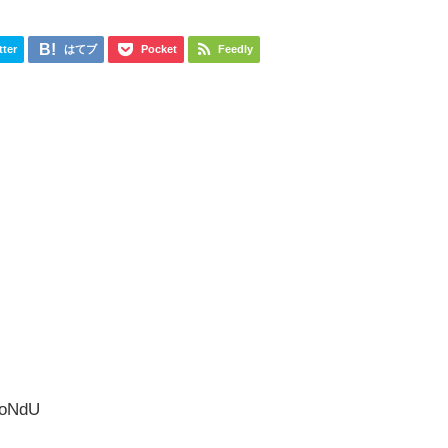
tter
はてブ
Pocket
Feedly
coNdU