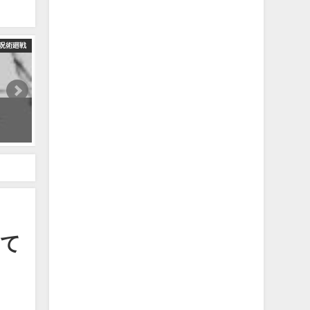
呪術廻戦
この無双五条を見て「かっこいい」以外の感情が湧くんですか…？ 【
2023年9月29日
呪術258話
って