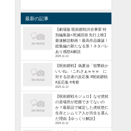
最新の記事
【劇場版 呪術廻戦渋谷事変 特
別編集版×死滅回游 先行上映】
最速解説動画！最高作品爆誕！
総集編の新たなる形！ネタバレ
あり感想&解説
2025.11.13
【呪術廻戦】偽夏油「狙撃銃か
いいね」↑これさぁｗｗｗ に
対する読者の反応集 #呪術廻戦
#反応集 #考察
2025.11.13
【呪術廻戦モジュロ】なぜ虎杖
の居場所が把握できてないの
か？最新話で確定した虎杖悠仁
生存とシムリア人が共生を選ん
だ理由【ゆっくり解説】
2025.11.12