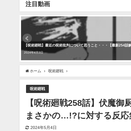
注目動画
【呪術廻戦】最近の呪術批判について思うこと・・・【最新254話
2024年4月3日
ホーム
呪術廻戦
【呪術廻戦258話】伏魔御厨子から真
呪術廻戦
【呪術廻戦258話】伏魔
まさかの…!?に対する反応集 
2024年5月4日