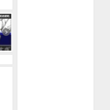
呪術廻戦
【呪術廻戦 反応集】（２５４話）全力の日下部篤也と宿儺が激突‼に
2024年3月29日