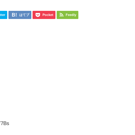
tter
はてブ
Pocket
Feedly
Y7Bs