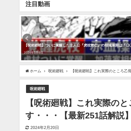
注目動画
【呪術廻戦】ついに覚醒した主人公『虎杖悠仁』の領域展開は『〇〇
2024年5月6日
ホーム
呪術廻戦
【呪術廻戦】これ実際のところ乙骨
呪術廻戦
【呪術廻戦】これ実際のと
す・・・【最新251話解説
2024年2月20日