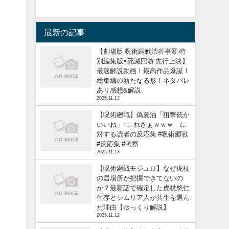
最新の記事
【劇場版 呪術廻戦渋谷事変 特
別編集版×死滅回游 先行上映】
最速解説動画！最高作品爆誕！
総集編の新たなる形！ネタバレ
あり感想&解説
2025.11.13
【呪術廻戦】偽夏油「狙撃銃か
いいね」↑これさぁｗｗｗ に
対する読者の反応集 #呪術廻戦
#反応集 #考察
2025.11.13
【呪術廻戦モジュロ】なぜ虎杖
の居場所が把握できてないの
か？最新話で確定した虎杖悠仁
生存とシムリア人が共生を選ん
だ理由【ゆっくり解説】
2025.11.12