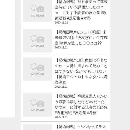
【呪術廻戦】渋谷事変って連載
当時どういう評価だったの？
ｗ に対する読者の反応集 #呪
術廻戦 #反応集 #考察
2025.11.12
【呪術廻戦≡モジュロ10話】未
来最強術師『虎杖悠仁』生存確
定!!&秤が遺した〇〇とは??
2025.11.11
【呪術廻戦≡ 10】虎杖は不老な
のか…大勢に囲まれて死ぬこと
はできない”呪い”かもしれない
【呪術モジュロ】※ネタバレ考
察注意
2025.11.11
【呪術廻戦】禪院直毘人とかい
う速攻退場したけど○○だった
やつｗ に対する読者の反応集
#呪術廻戦 #反応集 #考察
2025.11.11
【呪術廻戦】0の乙骨ってラス