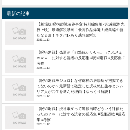
最新の記事
【劇場版 呪術廻戦渋谷事変 特別編集版×死滅回游 先
行上映】最速解説動画！最高作品爆誕！総集編の新
たなる形！ネタバレあり感想&解説
2025.11.13
【呪術廻戦】偽夏油「狙撃銃か いいね」↑これさぁ
ｗｗｗ に対する読者の反応集 #呪術廻戦 #反応集 #
考察
2025.11.13
【呪術廻戦モジュロ】なぜ虎杖の居場所が把握でき
てないのか？最新話で確定した虎杖悠仁生存とシム
リア人が共生を選んだ理由【ゆっくり解説】
2025.11.12
【呪術廻戦】渋谷事変って連載当時どういう評価だ
ったの？ｗ に対する読者の反応集 #呪術廻戦 #反応
集 #考察
2025.11.12