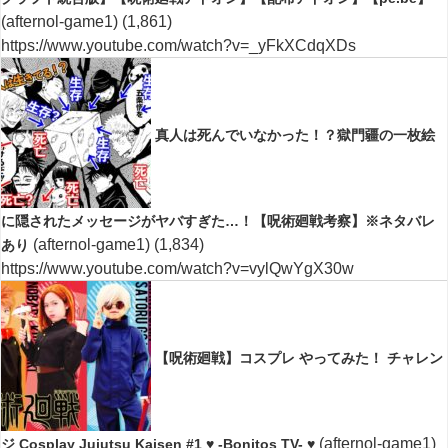
(afternol-game1)
(1,861)
https://www.youtube.com/watch?v=_yFkXCdqXDs
真人は死んでいなかった！？獄門疆の一枚絵
に隠されたメッセージがヤバすぎた…！【呪術廻戦考察】※ネタバレ
(afternol-game1)
(1,834)
あり
https://www.youtube.com/watch?v=vylQwYgX30w
【呪術廻戦】コスプレ やってみた！ チャレン
(afternol-game1)
ジ Cosplay Jujutsu Kaisen #1 ♥ -Bonitos TV- ♥