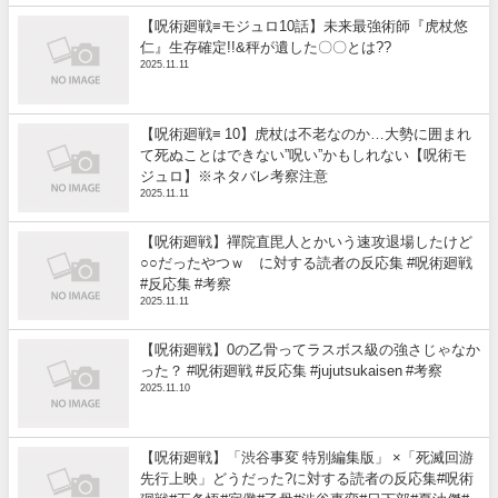
【呪術廻戦≡モジュロ10話】未来最強術師『虎杖悠
仁』生存確定!!&秤が遺した〇〇とは??
2025.11.11
【呪術廻戦≡ 10】虎杖は不老なのか…大勢に囲まれ
て死ぬことはできない”呪い”かもしれない【呪術モ
ジュロ】※ネタバレ考察注意
2025.11.11
【呪術廻戦】禪院直毘人とかいう速攻退場したけど
○○だったやつｗ に対する読者の反応集 #呪術廻戦
#反応集 #考察
2025.11.11
【呪術廻戦】0の乙骨ってラスボス級の強さじゃなか
った？ #呪術廻戦 #反応集 #jujutsukaisen #考察
2025.11.10
【呪術廻戦】「渋谷事変 特別編集版」 ×「死滅回游
先行上映」どうだった?に対する読者の反応集#呪術