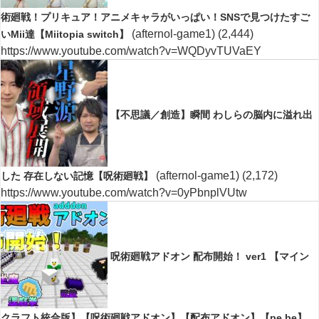
術廻戦！プリキュア！アニメキャラがいっぱい！SNSで見つけたすご
(afternol-game1)
(2,444)
いMii達【Miitopia switch】
https://www.youtube.com/watch?v=WQDyvTUVaEY
【不思議／創造】瞬間 わしらの脳内に溢れ出
(afternol-game1)
(2,172)
した 存在しない記憶【呪術廻戦】
https://www.youtube.com/watch?v=0yPbnplVUtw
呪術廻戦アドオン 配布開始！ ver1 【マイン
クラフト統合版】【呪術廻戦アドオン】【配布アドオン】【pe.be】