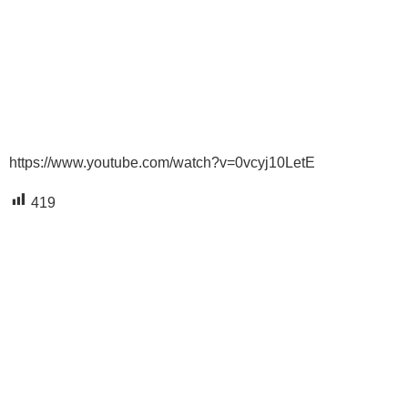
https://www.youtube.com/watch?v=0vcyj10LetE
419