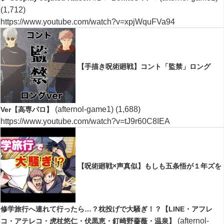
(1,712)
https://www.youtube.com/watch?v=xpjWquFVa94
【手描き呪術廻戦】コント「監禁」ロング
(afternol-game1)
(1,688)
Ver【高専パロ】
https://www.youtube.com/watch?v=tJ9r60C8IEA
【呪術廻戦×声真似】もしも五条悟が１年ズを
修学旅行へ連れて行ったら…？枕投げで大騒ぎ！？【LINE・アフレ
(afternol-
コ・アテレコ・虎杖悠仁・伏黒恵・釘崎野薔薇・温泉】