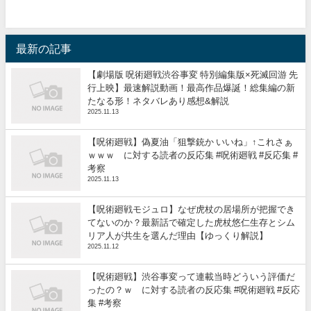
最新の記事
【劇場版 呪術廻戦渋谷事変 特別編集版×死滅回游 先
行上映】最速解説動画！最高作品爆誕！総集編の新
たなる形！ネタバレあり感想&解説
2025.11.13
【呪術廻戦】偽夏油「狙撃銃か いいね」↑これさぁ
ｗｗｗ に対する読者の反応集 #呪術廻戦 #反応集 #
考察
2025.11.13
【呪術廻戦モジュロ】なぜ虎杖の居場所が把握でき
てないのか？最新話で確定した虎杖悠仁生存とシム
リア人が共生を選んだ理由【ゆっくり解説】
2025.11.12
【呪術廻戦】渋谷事変って連載当時どういう評価だ
ったの？ｗ に対する読者の反応集 #呪術廻戦 #反応
集 #考察