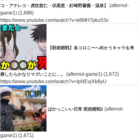
(afternol-
コ・アテレコ・虎杖悠仁・伏黒恵・釘崎野薔薇・温泉】
game1)
(1,686)
https://www.youtube.com/watch?v=k8MH7pku53s
【呪術廻戦】各コロニーへ向かうキャラを考
(afternol-game1)
(1,672)
察したらかなりマズいことに…。
https://www.youtube.com/watch?v=lpNEvjXb8yU
(afternol-
ばかっこいい日常 呪術廻戦2
game1)
(1,671)