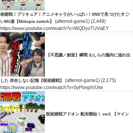
術廻戦！プリキュア！アニメキャラがいっぱい！SNSで見つけたすご
(afternol-game1)
(2,449)
いMii達【Miitopia switch】
https://www.youtube.com/watch?v=WQDyvTUVaEY
【不思議／創造】瞬間 わしらの脳内に溢れ出
(afternol-game1)
(2,175)
した 存在しない記憶【呪術廻戦】
https://www.youtube.com/watch?v=0yPbnplVUtw
呪術廻戦アドオン 配布開始！ ver1 【マイン