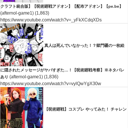
クラフト統合版】【呪術廻戦アドオン】【配布アドオン】【pe.be】
(afternol-game1)
(1,863)
https://www.youtube.com/watch?v=_yFkXCdqXDs
真人は死んでいなかった！？獄門疆の一枚絵
に隠されたメッセージがヤバすぎた…！【呪術廻戦考察】※ネタバレ
(afternol-game1)
(1,836)
あり
https://www.youtube.com/watch?v=vylQwYgX30w
【呪術廻戦】コスプレ やってみた！ チャレン