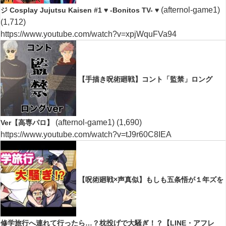
(afternol-game1)
ジ Cosplay Jujutsu Kaisen #1 ♥ -Bonitos TV- ♥
(1,712)
https://www.youtube.com/watch?v=xpjWquFVa94
【手描き呪術廻戦】コント「監禁」ロング
(afternol-game1)
(1,690)
Ver【高専パロ】
https://www.youtube.com/watch?v=tJ9r60C8IEA
【呪術廻戦×声真似】もしも五条悟が１年ズを
修学旅行へ連れて行ったら…？枕投げで大騒ぎ！？【LINE・アフレ