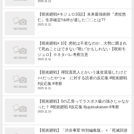
2025.11.12
【呪術廻戦≡モジュロ10話】未来最強術師『虎杖悠
仁』生存確定!!&秤が遺した〇〇とは??
2025.11.11
【呪術廻戦≡ 10】虎杖は不老なのか…大勢に囲まれ
て死ぬことはできない”呪い”かもしれない【呪術モ
ジュロ】※ネタバレ考察注意
2025.11.11
【呪術廻戦】禪院直毘人とかいう速攻退場したけど
○○だったやつｗ に対する読者の反応集 #呪術廻戦
#反応集 #考察
2025.11.11
【呪術廻戦】0の乙骨ってラスボス級の強さじゃなか
った？ #呪術廻戦 #反応集 #jujutsukaisen #考察
2025.11.10
【呪術廻戦】「渋谷事変 特別編集版」 ×「死滅回游