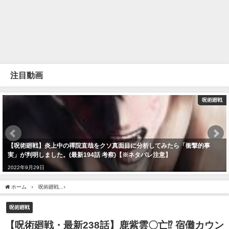
注目動画
呪術廻戦
【呪術廻戦】炎上中の禪院直哉をクソ真面目に分析してみたら「衝撃的事
実」が判明しました。(最新194話 考察)【※ネタバレ注意】
2022年9月29日
ホーム
呪術廻戦
【呪術廻戦・最新238話】鹿紫雲〇亡⁉ 宿儺カウンセリング再び！
呪術廻戦
【呪術廻戦・最新238話】鹿紫雲〇亡⁉ 宿儺カウン