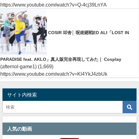
https://www.youtube.com/watch?v=Q-4cj39LnYA
COSIR 叩舍│ 呪術廻戦ED ALI「LOST IN
PARADISE feat. AKLO」真人版完全再現してみた｜ Cosplay
(afternol-game1)
(1,669)
https://www.youtube.com/watch?v=Kl4YkJ4zbUk
サイト内検索
人気の動画