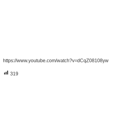
https://www.youtube.com/watch?v=dCqZ08108yw
319