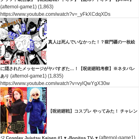
(afternol-game1)
(1,863)
https://www.youtube.com/watch?v=_yFkXCdqXDs
真人は死んでいなかった！？獄門疆の一枚絵
に隠されたメッセージがヤバすぎた…！【呪術廻戦考察】※ネタバレ
(afternol-game1)
(1,835)
あり
https://www.youtube.com/watch?v=vylQwYgX30w
【呪術廻戦】コスプレ やってみた！ チャレン
(afternol-game1)
ジ Cosplay Jujutsu Kaisen #1 ♥ -Bonitos TV- ♥