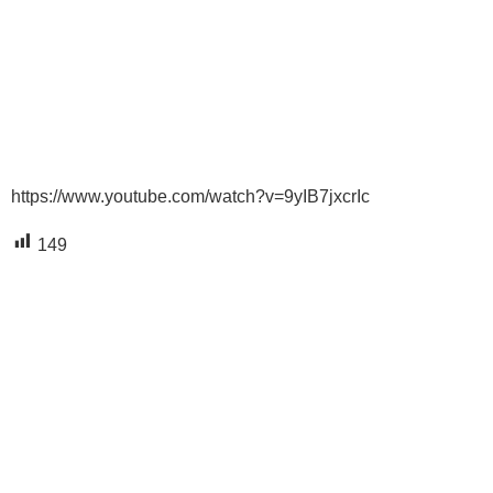
https://www.youtube.com/watch?v=9yIB7jxcrIc
149