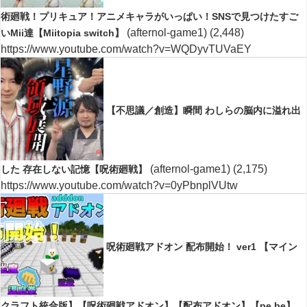
術廻戦！プリキュア！アニメキャラがいっぱい！SNSで見つけたすご
(afternol-game1)
(2,448)
いMii達【Miitopia switch】
https://www.youtube.com/watch?v=WQDyvTUVaEY
【不思議／創造】瞬間 わしらの脳内に溢れ出
(afternol-game1)
(2,175)
した 存在しない記憶【呪術廻戦】
https://www.youtube.com/watch?v=0yPbnplVUtw
呪術廻戦アドオン 配布開始！ ver1 【マイン
クラフト統合版】【呪術廻戦アドオン】【配布アドオン】【pe.be】