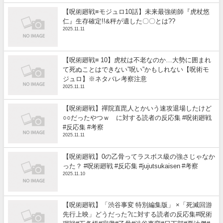
【呪術廻戦≡モジュロ10話】未来最強術師『虎杖悠
仁』生存確定!!&秤が遺した〇〇とは??
2025.11.11
【呪術廻戦≡ 10】虎杖は不老なのか…大勢に囲まれ
て死ぬことはできない”呪い”かもしれない【呪術モ
ジュロ】※ネタバレ考察注意
2025.11.11
【呪術廻戦】禪院直毘人とかいう速攻退場したけど
○○だったやつｗ に対する読者の反応集 #呪術廻戦
#反応集 #考察
2025.11.11
【呪術廻戦】0の乙骨ってラスボス級の強さじゃなか
った？ #呪術廻戦 #反応集 #jujutsukaisen #考察
2025.11.10
【呪術廻戦】「渋谷事変 特別編集版」 ×「死滅回游
先行上映」どうだった?に対する読者の反応集#呪術