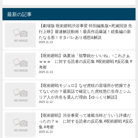
最新の記事
【劇場版 呪術廻戦渋谷事変 特別編集版×死滅回游 先
行上映】最速解説動画！最高作品爆誕！総集編の新
たなる形！ネタバレあり感想&解説
2025.11.13
【呪術廻戦】偽夏油「狙撃銃か いいね」↑これさぁ
ｗｗｗ に対する読者の反応集 #呪術廻戦 #反応集 #
考察
2025.11.13
【呪術廻戦モジュロ】なぜ虎杖の居場所が把握でき
てないのか？最新話で確定した虎杖悠仁生存とシム
リア人が共生を選んだ理由【ゆっくり解説】
2025.11.12
【呪術廻戦】渋谷事変って連載当時どういう評価だ
ったの？ｗ に対する読者の反応集 #呪術廻戦 #反応
集 #考察
2025.11.12