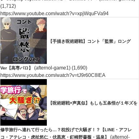
(1,712)
https://www.youtube.com/watch?v=xpjWquFVa94
【手描き呪術廻戦】コント「監禁」ロング
(afternol-game1)
(1,690)
Ver【高専パロ】
https://www.youtube.com/watch?v=tJ9r60C8IEA
【呪術廻戦×声真似】もしも五条悟が１年ズを
修学旅行へ連れて行ったら…？枕投げで大騒ぎ！？【LINE・アフレ
(afternol-
コ・アテレコ・虎杖悠仁・伏黒恵・釘崎野薔薇・温泉】