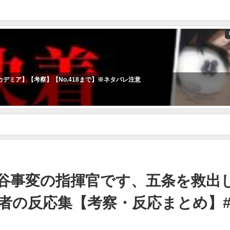
デミア】【考察】【No.418まで】※ネタバレ注意
指揮官です、五条を救出してください！」に対する読者の反応集【考察・反
谷事変の指揮官です、五条を救出
者の反応集【考察・反応まとめ】