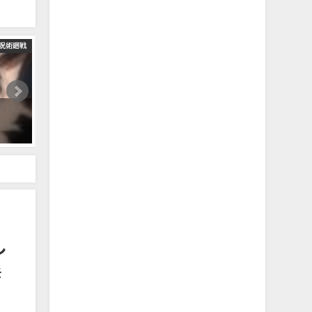
呪術廻戦
【呪術廻戦】完全勝利が確定しました…日下部が確信を持った『勝ち
2024年3月22日
応まとめ】#考察
し
#