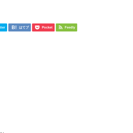
tter
はてブ
Pocket
Feedly