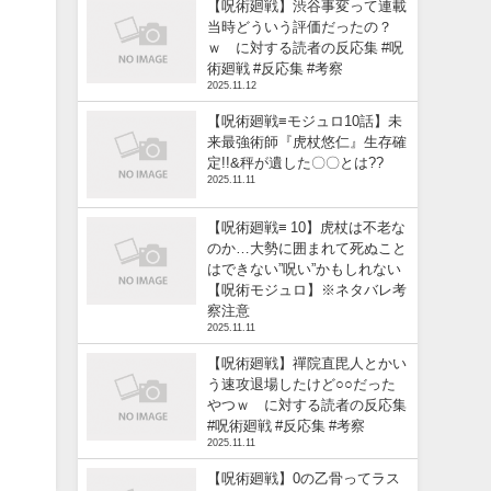
【呪術廻戦】渋谷事変って連載
当時どういう評価だったの？
ｗ に対する読者の反応集 #呪
術廻戦 #反応集 #考察
2025.11.12
【呪術廻戦≡モジュロ10話】未
来最強術師『虎杖悠仁』生存確
定!!&秤が遺した〇〇とは??
2025.11.11
【呪術廻戦≡ 10】虎杖は不老な
のか…大勢に囲まれて死ぬこと
はできない”呪い”かもしれない
【呪術モジュロ】※ネタバレ考
察注意
2025.11.11
【呪術廻戦】禪院直毘人とかい
う速攻退場したけど○○だった
やつｗ に対する読者の反応集
#呪術廻戦 #反応集 #考察
2025.11.11
【呪術廻戦】0の乙骨ってラス