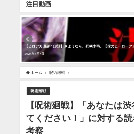
注目動画
【ヒロアカ 最新418話】さようなら、死柄木弔。【僕のヒーローアカ
2024年4月7日
ホーム
呪術廻戦
【呪術廻戦】「あなたは渋谷事変の
呪術廻戦
【呪術廻戦】「あなたは渋
てください！」に対する読
考察