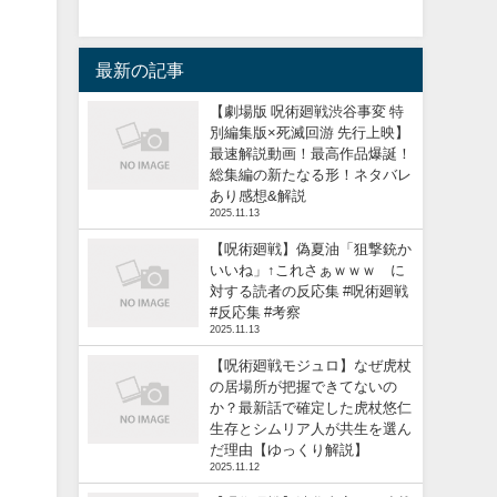
最新の記事
【劇場版 呪術廻戦渋谷事変 特
別編集版×死滅回游 先行上映】
最速解説動画！最高作品爆誕！
総集編の新たなる形！ネタバレ
あり感想&解説
2025.11.13
【呪術廻戦】偽夏油「狙撃銃か
いいね」↑これさぁｗｗｗ に
対する読者の反応集 #呪術廻戦
#反応集 #考察
2025.11.13
【呪術廻戦モジュロ】なぜ虎杖
の居場所が把握できてないの
か？最新話で確定した虎杖悠仁
生存とシムリア人が共生を選ん
だ理由【ゆっくり解説】
2025.11.12