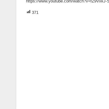
https://www.youtube.com/watch?v=fZ9VxkJ-
371