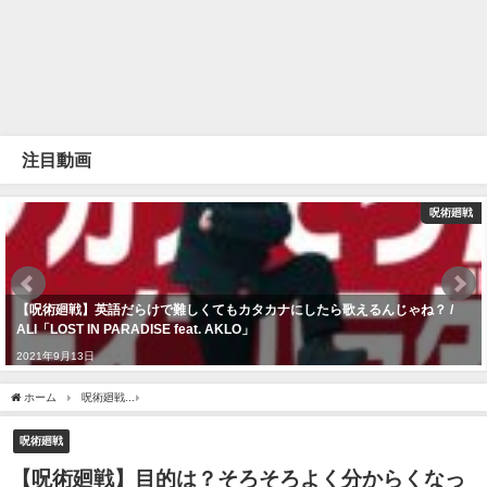
注目動画
呪術廻戦
【呪術廻戦】英語だらけで難しくてもカタカナにしたら歌えるんじゃね？ /
ALI「LOST IN PARADISE feat. AKLO」
2021年9月13日
ホーム
呪術廻戦
【呪術廻戦】目的は？そろそろよく分からくなってきた死滅回游を救いた
呪術廻戦
【呪術廻戦】目的は？そろそろよく分からくなっ