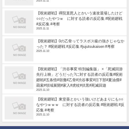
2025.11.11
【呪術廻戦】禪院直毘人とかいう速攻退場したけど
○○だったやつｗ に対する読者の反応集 #呪術廻戦
#反応集 #考察
2025.11.11
【呪術廻戦】0の乙骨ってラスボス級の強さじゃなか
った？ #呪術廻戦 #反応集 #jujutsukaisen #考察
2025.11.10
【呪術廻戦】「渋谷事変 特別編集版」 ×「死滅回游
先行上映」どうだった?に対する読者の反応集#呪術
廻戦#五条悟#宿儺#乙骨#渋谷事変#日下部#夏油傑#
羂索#領域展開#家入#虎杖#伏黒#死滅回遊
2025.11.10
【呪術廻戦】東堂葵とかいう強いけどあまりにも○○
なやつｗｗｗ に対する読者の反応集 #呪術廻戦 #反
応集 #考察
2025.11.10