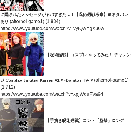
に隠されたメッセージがヤバすぎた…！【呪術廻戦考察】※ネタバレ
(afternol-game1)
(1,834)
あり
https://www.youtube.com/watch?v=vylQwYgX30w
【呪術廻戦】コスプレ やってみた！ チャレン
(afternol-game1)
ジ Cosplay Jujutsu Kaisen #1 ♥ -Bonitos TV- ♥
(1,712)
https://www.youtube.com/watch?v=xpjWquFVa94
【手描き呪術廻戦】コント「監禁」ロング