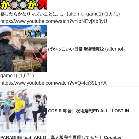
(afternol-game1)
(1,671)
察したらかなりマズいことに…。
https://www.youtube.com/watch?v=lpNEvjXb8yU
(afternol-
ばかっこいい日常 呪術廻戦2
game1)
(1,671)
https://www.youtube.com/watch?v=Q-4cj39LnYA
COSIR 叩舍│ 呪術廻戦ED ALI「LOST IN
PARADISE feat. AKLO」真人版完全再現してみた｜ Cosplay