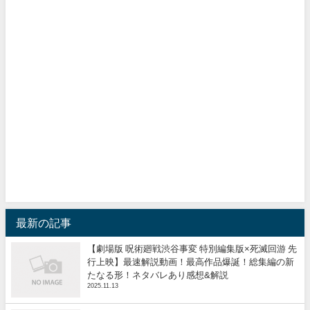
最新の記事
【劇場版 呪術廻戦渋谷事変 特別編集版×死滅回游 先
行上映】最速解説動画！最高作品爆誕！総集編の新
たなる形！ネタバレあり感想&解説
2025.11.13