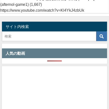
(afternol-game1)
(1,667)
https://www.youtube.com/watch?v=Kl4YkJ4zbUk
サイト内検索
人気の動画