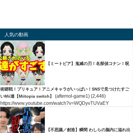
人気の動画
【ミートピア】鬼滅の刃！名探偵コナン！呪
術廻戦！プリキュア！アニメキャラがいっぱい！SNSで見つけたすご
(afternol-game1)
(2,446)
いMii達【Miitopia switch】
https://www.youtube.com/watch?v=WQDyvTUVaEY
【不思議／創造】瞬間 わしらの脳内に溢れ出