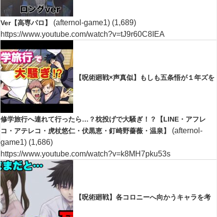
(afternol-game1)
(1,689)
Ver【高専パロ】
https://www.youtube.com/watch?v=tJ9r60C8IEA
【呪術廻戦×声真似】もしも五条悟が１年ズを
修学旅行へ連れて行ったら…？枕投げで大騒ぎ！？【LINE・アフレ
(afternol-
コ・アテレコ・虎杖悠仁・伏黒恵・釘崎野薔薇・温泉】
game1)
(1,686)
https://www.youtube.com/watch?v=k8MH7pku53s
【呪術廻戦】各コロニーへ向かうキャラを考