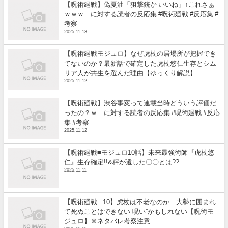
【呪術廻戦】偽夏油「狙撃銃か いいね」↑これさぁ
ｗｗｗ に対する読者の反応集 #呪術廻戦 #反応集 #
考察
2025.11.13
【呪術廻戦モジュロ】なぜ虎杖の居場所が把握でき
てないのか？最新話で確定した虎杖悠仁生存とシム
リア人が共生を選んだ理由【ゆっくり解説】
2025.11.12
【呪術廻戦】渋谷事変って連載当時どういう評価だ
ったの？ｗ に対する読者の反応集 #呪術廻戦 #反応
集 #考察
2025.11.12
【呪術廻戦≡モジュロ10話】未来最強術師『虎杖悠
仁』生存確定!!&秤が遺した〇〇とは??
2025.11.11
【呪術廻戦≡ 10】虎杖は不老なのか…大勢に囲まれ
て死ぬことはできない”呪い”かもしれない【呪術モ
ジュロ】※ネタバレ考察注意