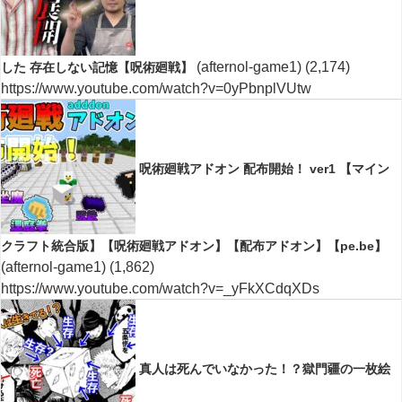
(afternol-game1)
(2,174)
した 存在しない記憶【呪術廻戦】
https://www.youtube.com/watch?v=0yPbnplVUtw
呪術廻戦アドオン 配布開始！ ver1 【マイン
クラフト統合版】【呪術廻戦アドオン】【配布アドオン】【pe.be】
(afternol-game1)
(1,862)
https://www.youtube.com/watch?v=_yFkXCdqXDs
真人は死んでいなかった！？獄門疆の一枚絵