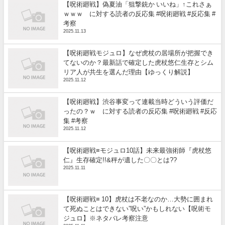
【呪術廻戦】偽夏油「狙撃銃か いいね」↑これさぁ
ｗｗｗ に対する読者の反応集 #呪術廻戦 #反応集 #
考察
2025.11.13
【呪術廻戦モジュロ】なぜ虎杖の居場所が把握でき
てないのか？最新話で確定した虎杖悠仁生存とシム
リア人が共生を選んだ理由【ゆっくり解説】
2025.11.12
【呪術廻戦】渋谷事変って連載当時どういう評価だ
ったの？ｗ に対する読者の反応集 #呪術廻戦 #反応
集 #考察
2025.11.12
【呪術廻戦≡モジュロ10話】未来最強術師『虎杖悠
仁』生存確定!!&秤が遺した〇〇とは??
2025.11.11
【呪術廻戦≡ 10】虎杖は不老なのか…大勢に囲まれ
て死ぬことはできない”呪い”かもしれない【呪術モ
ジュロ】※ネタバレ考察注意