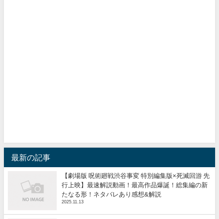
最新の記事
【劇場版 呪術廻戦渋谷事変 特別編集版×死滅回游 先
行上映】最速解説動画！最高作品爆誕！総集編の新
たなる形！ネタバレあり感想&解説
2025.11.13