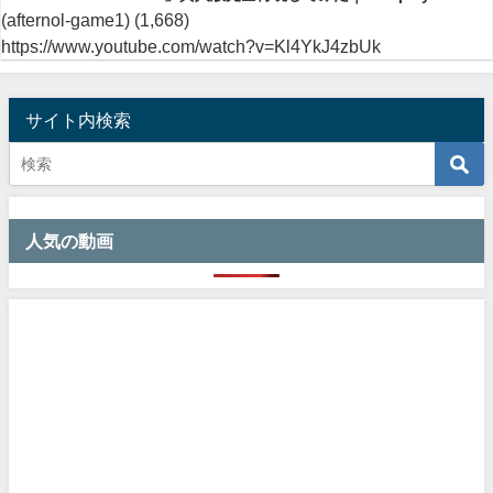
(afternol-game1)
(1,668)
https://www.youtube.com/watch?v=Kl4YkJ4zbUk
サイト内検索
人気の動画