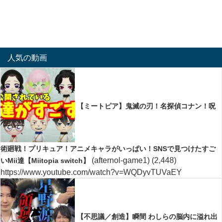
人気の動画
【ミートピア】鬼滅の刃！名探偵コナン！呪
術廻戦！プリキュア！アニメキャラがいっぱい！SNSで見つけたすご
(afternol-game1)
(2,448)
いMii達【Miitopia switch】
https://www.youtube.com/watch?v=WQDyvTUVaEY
【不思議／創造】瞬間 わしらの脳内に溢れ出