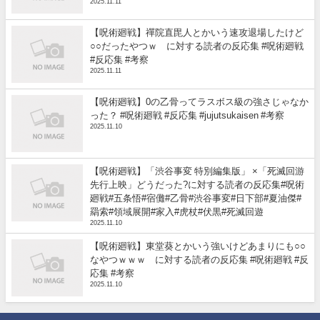
2025.11.11
【呪術廻戦】禪院直毘人とかいう速攻退場したけど
○○だったやつｗ に対する読者の反応集 #呪術廻戦
#反応集 #考察
2025.11.11
【呪術廻戦】0の乙骨ってラスボス級の強さじゃなか
った？ #呪術廻戦 #反応集 #jujutsukaisen #考察
2025.11.10
【呪術廻戦】「渋谷事変 特別編集版」 ×「死滅回游
先行上映」どうだった?に対する読者の反応集#呪術
廻戦#五条悟#宿儺#乙骨#渋谷事変#日下部#夏油傑#
羂索#領域展開#家入#虎杖#伏黒#死滅回遊
2025.11.10
【呪術廻戦】東堂葵とかいう強いけどあまりにも○○
なやつｗｗｗ に対する読者の反応集 #呪術廻戦 #反
応集 #考察
2025.11.10