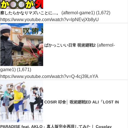
(afternol-game1)
(1,672)
察したらかなりマズいことに…。
https://www.youtube.com/watch?v=lpNEvjXb8yU
(afternol-
ばかっこいい日常 呪術廻戦2
game1)
(1,671)
https://www.youtube.com/watch?v=Q-4cj39LnYA
COSIR 叩舍│ 呪術廻戦ED ALI「LOST IN
PARADISE feat. AKLO」真人版完全再現してみた｜ Cosplay