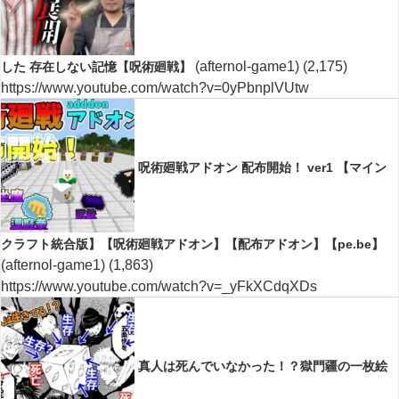
(afternol-game1)
(2,175)
した 存在しない記憶【呪術廻戦】
https://www.youtube.com/watch?v=0yPbnplVUtw
呪術廻戦アドオン 配布開始！ ver1 【マイン
クラフト統合版】【呪術廻戦アドオン】【配布アドオン】【pe.be】
(afternol-game1)
(1,863)
https://www.youtube.com/watch?v=_yFkXCdqXDs
真人は死んでいなかった！？獄門疆の一枚絵