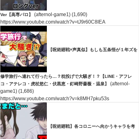
(afternol-game1)
(1,690)
Ver【高専パロ】
https://www.youtube.com/watch?v=tJ9r60C8IEA
【呪術廻戦×声真似】もしも五条悟が１年ズを
修学旅行へ連れて行ったら…？枕投げで大騒ぎ！？【LINE・アフレ
(afternol-
コ・アテレコ・虎杖悠仁・伏黒恵・釘崎野薔薇・温泉】
game1)
(1,686)
https://www.youtube.com/watch?v=k8MH7pku53s
【呪術廻戦】各コロニーへ向かうキャラを考