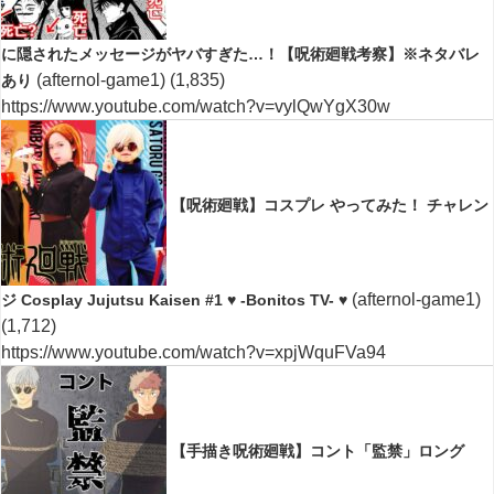
に隠されたメッセージがヤバすぎた…！【呪術廻戦考察】※ネタバレ
(afternol-game1)
(1,835)
あり
https://www.youtube.com/watch?v=vylQwYgX30w
【呪術廻戦】コスプレ やってみた！ チャレン
(afternol-game1)
ジ Cosplay Jujutsu Kaisen #1 ♥ -Bonitos TV- ♥
(1,712)
https://www.youtube.com/watch?v=xpjWquFVa94
【手描き呪術廻戦】コント「監禁」ロング