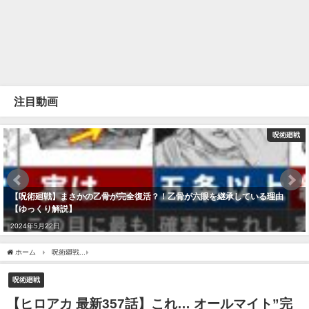
注目動画
呪術廻戦
【呪術廻戦】まさかの乙骨が完全復活？！乙骨が六眼を継承している理由
【ゆっくり解説】
2024年5月22日
ホーム
呪術廻戦
【ヒロアカ 最新357話】これ… オールマイト”完全復活”ルート解
呪術廻戦
【ヒロアカ 最新357話】これ… オールマイト”完