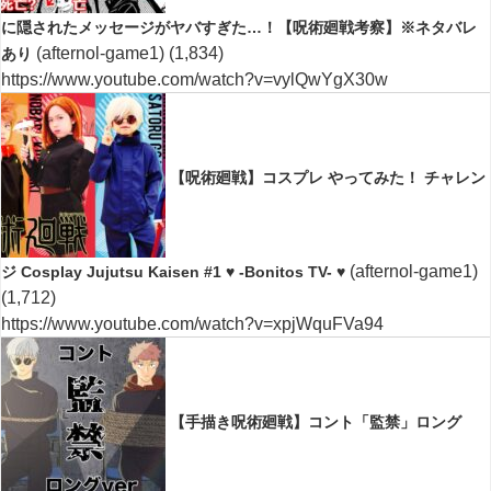
に隠されたメッセージがヤバすぎた…！【呪術廻戦考察】※ネタバレ
(afternol-game1)
(1,834)
あり
https://www.youtube.com/watch?v=vylQwYgX30w
【呪術廻戦】コスプレ やってみた！ チャレン
(afternol-game1)
ジ Cosplay Jujutsu Kaisen #1 ♥ -Bonitos TV- ♥
(1,712)
https://www.youtube.com/watch?v=xpjWquFVa94
【手描き呪術廻戦】コント「監禁」ロング