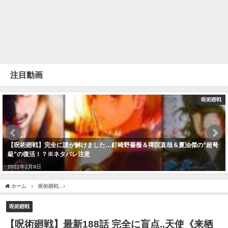
注目動画
呪術廻戦
【呪術廻戦】完全に謎が解けました…釘崎野薔薇＆禪院直哉＆夏油傑の”超弩
級”の復活！？※ネタバレ注意
2022年2月9日
ホーム
呪術廻戦
【呪術廻戦】最新188話 完全に盲点..天使《来栖華》の東京第2結界で
呪術廻戦
【呪術廻戦】最新188話 完全に盲点..天使《来栖