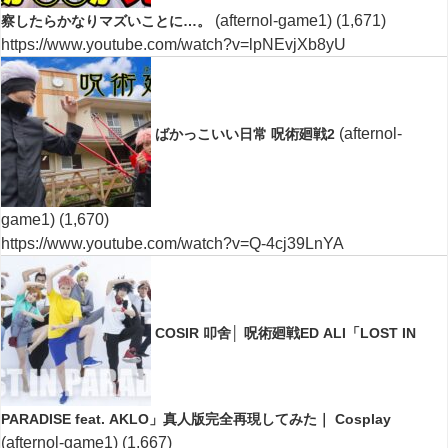
(afternol-game1)
(1,671)
察したらかなりマズいことに…。
https://www.youtube.com/watch?v=lpNEvjXb8yU
(afternol-
ばかっこいい日常 呪術廻戦2
game1)
(1,670)
https://www.youtube.com/watch?v=Q-4cj39LnYA
COSIR 叩舍│ 呪術廻戦ED ALI「LOST IN
PARADISE feat. AKLO」真人版完全再現してみた｜ Cosplay
(afternol-game1)
(1,667)