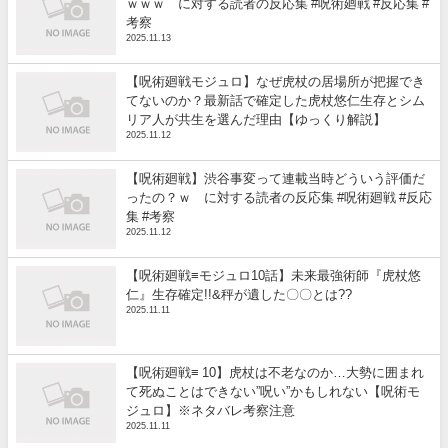
ｗｗｗ に対する読者の反応集 #呪術廻戦 #反応集 #
考察
2025.11.13
【呪術廻戦モジュロ】なぜ虎杖の居場所が把握でき
てないのか？最新話で確定した虎杖悠仁生存とシム
リア人が共生を選んだ理由【ゆっくり解説】
2025.11.12
【呪術廻戦】渋谷事変って連載当時どういう評価だ
ったの？ｗ に対する読者の反応集 #呪術廻戦 #反応
集 #考察
2025.11.12
【呪術廻戦≡モジュロ10話】未来最強術師『虎杖悠
仁』生存確定!!&秤が遺した〇〇とは??
2025.11.11
【呪術廻戦≡ 10】虎杖は不老なのか…大勢に囲まれ
て死ぬことはできない”呪い”かもしれない【呪術モ
ジュロ】※ネタバレ考察注意
2025.11.11