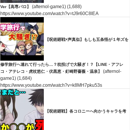
(afternol-game1)
(1,688)
Ver【高専パロ】
https://www.youtube.com/watch?v=tJ9r60C8IEA
【呪術廻戦×声真似】もしも五条悟が１年ズを
修学旅行へ連れて行ったら…？枕投げで大騒ぎ！？【LINE・アフレ
(afternol-
コ・アテレコ・虎杖悠仁・伏黒恵・釘崎野薔薇・温泉】
game1)
(1,684)
https://www.youtube.com/watch?v=k8MH7pku53s
【呪術廻戦】各コロニーへ向かうキャラを考