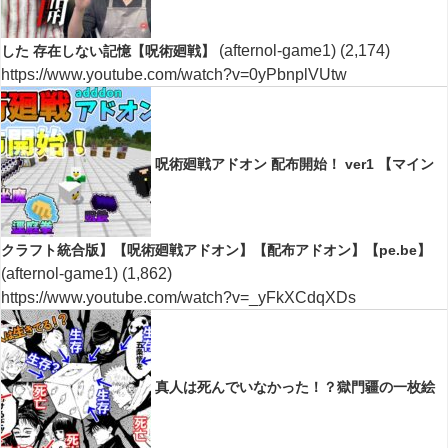
(afternol-game1)
(2,174)
した 存在しない記憶【呪術廻戦】
https://www.youtube.com/watch?v=0yPbnplVUtw
呪術廻戦アドオン 配布開始！ ver1 【マイン
クラフト統合版】【呪術廻戦アドオン】【配布アドオン】【pe.be】
(afternol-game1)
(1,862)
https://www.youtube.com/watch?v=_yFkXCdqXDs
真人は死んでいなかった！？獄門疆の一枚絵