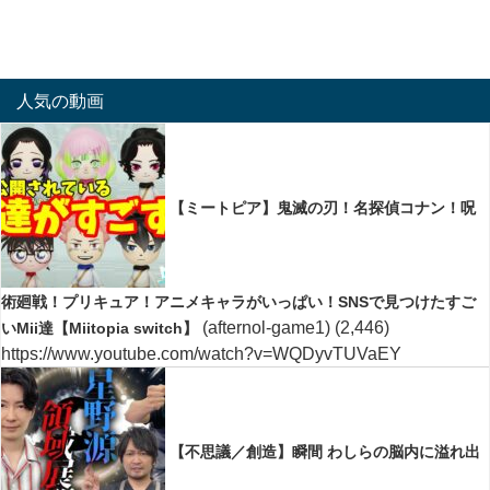
人気の動画
【ミートピア】鬼滅の刃！名探偵コナン！呪
術廻戦！プリキュア！アニメキャラがいっぱい！SNSで見つけたすご
(afternol-game1)
(2,446)
いMii達【Miitopia switch】
https://www.youtube.com/watch?v=WQDyvTUVaEY
【不思議／創造】瞬間 わしらの脳内に溢れ出