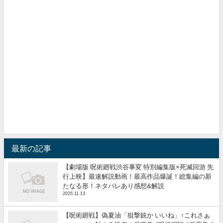
最新の記事
【劇場版 呪術廻戦渋谷事変 特別編集版×死滅回游 先
行上映】最速解説動画！最高作品爆誕！総集編の新
たなる形！ネタバレあり感想&解説
2025.11.13
【呪術廻戦】偽夏油「狙撃銃か いいね」↑これさぁ