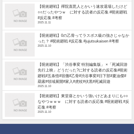
【呪術廻戦】禪院直毘人とかいう速攻退場したけど
○○だったやつｗ に対する読者の反応集 #呪術廻戦
#反応集 #考察
2025.11.11
【呪術廻戦】0の乙骨ってラスボス級の強さじゃなか
った？ #呪術廻戦 #反応集 #jujutsukaisen #考察
2025.11.10
【呪術廻戦】「渋谷事変 特別編集版」 ×「死滅回游
先行上映」どうだった?に対する読者の反応集#呪術
廻戦#五条悟#宿儺#乙骨#渋谷事変#日下部#夏油傑#
羂索#領域展開#家入#虎杖#伏黒#死滅回遊
2025.11.10
【呪術廻戦】東堂葵とかいう強いけどあまりにも○○
なやつｗｗｗ に対する読者の反応集 #呪術廻戦 #反
応集 #考察
2025.11.10