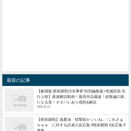
最新の記事
【劇場版 呪術廻戦渋谷事変 特別編集版×死滅回游 先
行上映】最速解説動画！最高作品爆誕！総集編の新
たなる形！ネタバレあり感想&解説
2025.11.13
【呪術廻戦】偽夏油「狙撃銃か いいね」↑これさぁ
ｗｗｗ に対する読者の反応集 #呪術廻戦 #反応集 #
考察