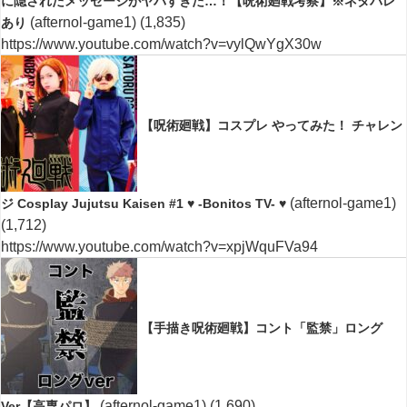
に隠されたメッセージがヤバすぎた…！【呪術廻戦考察】※ネタバレ
(afternol-game1)
(1,835)
あり
https://www.youtube.com/watch?v=vylQwYgX30w
【呪術廻戦】コスプレ やってみた！ チャレン
(afternol-game1)
ジ Cosplay Jujutsu Kaisen #1 ♥ -Bonitos TV- ♥
(1,712)
https://www.youtube.com/watch?v=xpjWquFVa94
【手描き呪術廻戦】コント「監禁」ロング
(afternol-game1)
(1,690)
Ver【高専パロ】