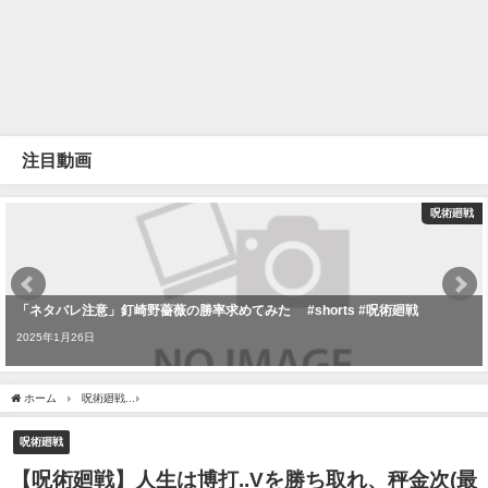
注目動画
呪術廻戦
「ネタバレ注意」釘崎野薔薇の勝率求めてみた #shorts #呪術廻戦
2025年1月26日
ホーム
呪術廻戦
【呪術廻戦】人生は博打..Vを勝ち取れ、秤金次(最新187話 考察)【
呪術廻戦
【呪術廻戦】人生は博打..Vを勝ち取れ、秤金次(最