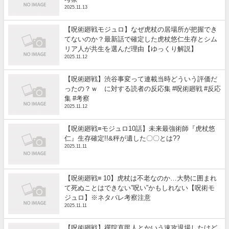
2025.11.13
【呪術廻戦モジュロ】なぜ虎杖の居場所が把握でき
てないのか？最新話で確定した虎杖悠仁生存とシム
リア人が共生を選んだ理由【ゆっくり解説】
2025.11.12
【呪術廻戦】渋谷事変って連載当時どういう評価だ
ったの？ｗ に対する読者の反応集 #呪術廻戦 #反応
集 #考察
2025.11.12
【呪術廻戦≡モジュロ10話】未来最強術師『虎杖悠
仁』生存確定!!&秤が遺した〇〇とは??
2025.11.11
【呪術廻戦≡ 10】虎杖は不老なのか…大勢に囲まれ
て死ぬことはできない”呪い”かもしれない【呪術モ
ジュロ】※ネタバレ考察注意
2025.11.11
【呪術廻戦】禪院直毘人とかいう速攻退場したけど