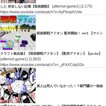
(afternol-game1)
(2,175)
した 存在しない記憶【呪術廻戦】
https://www.youtube.com/watch?v=0yPbnplVUtw
呪術廻戦アドオン 配布開始！ ver1 【マイン
クラフト統合版】【呪術廻戦アドオン】【配布アドオン】【pe.be】
(afternol-game1)
(1,863)
https://www.youtube.com/watch?v=_yFkXCdqXDs
真人は死んでいなかった！？獄門疆の一枚絵