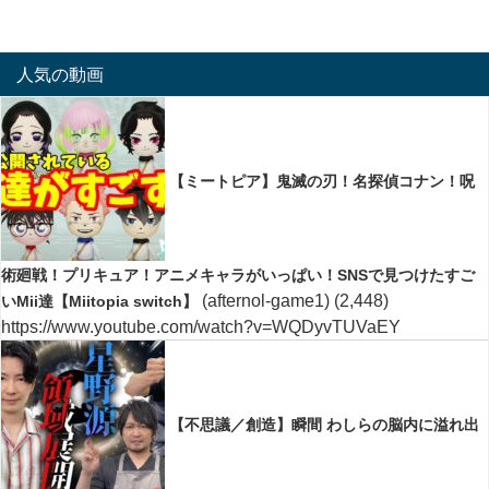
人気の動画
【ミートピア】鬼滅の刃！名探偵コナン！呪
術廻戦！プリキュア！アニメキャラがいっぱい！SNSで見つけたすご
(afternol-game1)
(2,448)
いMii達【Miitopia switch】
https://www.youtube.com/watch?v=WQDyvTUVaEY
【不思議／創造】瞬間 わしらの脳内に溢れ出