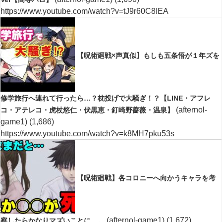
https://www.youtube.com/watch?v=tJ9r60C8IEA
【呪術廻戦×声真似】もしも五条悟が１年ズを
修学旅行へ連れて行ったら…？枕投げで大騒ぎ！？【LINE・アフレ
(afternol-
コ・アテレコ・虎杖悠仁・伏黒恵・釘崎野薔薇・温泉】
game1)
(1,686)
https://www.youtube.com/watch?v=k8MH7pku53s
【呪術廻戦】各コロニーへ向かうキャラを考
(afternol-game1)
(1,672)
察したらかなりマズいことに…。