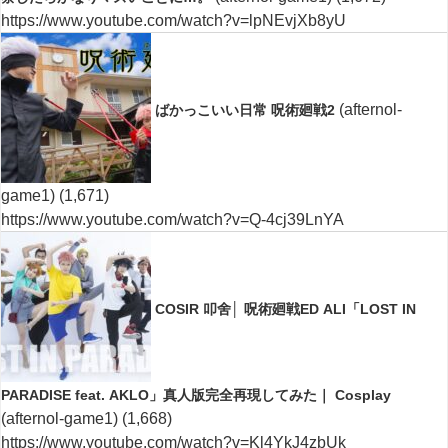
https://www.youtube.com/watch?v=lpNEvjXb8yU
(afternol-
ばかっこいい日常 呪術廻戦2
game1)
(1,671)
https://www.youtube.com/watch?v=Q-4cj39LnYA
COSIR 叩舍│ 呪術廻戦ED ALI「LOST IN
PARADISE feat. AKLO」真人版完全再現してみた｜ Cosplay
(afternol-game1)
(1,668)
https://www.youtube.com/watch?v=Kl4YkJ4zbUk