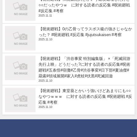
○○だったやつｗ に対する読者の反応集 #呪術廻戦
#反応集 #考察
2025.11.11
【呪術廻戦】0の乙骨ってラスボス級の強さじゃなか
った？ #呪術廻戦 #反応集 #jujutsukaisen #考察
2025.11.10
【呪術廻戦】「渋谷事変 特別編集版」 ×「死滅回游
先行上映」どうだった?に対する読者の反応集#呪術
廻戦#五条悟#宿儺#乙骨#渋谷事変#日下部#夏油傑#
羂索#領域展開#家入#虎杖#伏黒#死滅回遊
2025.11.10
【呪術廻戦】東堂葵とかいう強いけどあまりにも○○
なやつｗｗｗ に対する読者の反応集 #呪術廻戦 #反
応集 #考察
2025.11.10