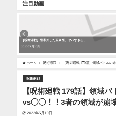
注目動画
［呪術廻戦］眼帯外した五条悟、ヤバすぎる。
2025年8月30日
ホーム
呪術廻戦
【呪術廻戦 179話】領域バトルの
呪術廻戦
【呪術廻戦 179話】領域
vs◯◯！！3者の領域が崩
2022年5月19日