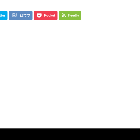
tter
はてブ
Pocket
Feedly