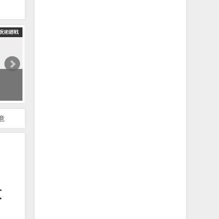
呪術廻戦
【呪術廻戦】最新172話!!領域展開ついに決着！！レジィは過去の呪術
2022年2月1日
意
意