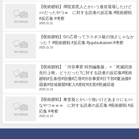
【呪術廻戦】禪院直毘人とかいう速攻退場したけど
○○だったやつｗ に対する読者の反応集 #呪術廻戦
#反応集 #考察
2025.11.11
【呪術廻戦】0の乙骨ってラスボス級の強さじゃなか
った？ #呪術廻戦 #反応集 #jujutsukaisen #考察
2025.11.10
【呪術廻戦】「渋谷事変 特別編集版」 ×「死滅回游
先行上映」どうだった?に対する読者の反応集#呪術
廻戦#五条悟#宿儺#乙骨#渋谷事変#日下部#夏油傑#
羂索#領域展開#家入#虎杖#伏黒#死滅回遊
2025.11.10
【呪術廻戦】東堂葵とかいう強いけどあまりにも○○
なやつｗｗｗ に対する読者の反応集 #呪術廻戦 #反
応集 #考察
2025.11.10