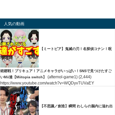
人気の動画
【ミートピア】鬼滅の刃！名探偵コナン！呪
術廻戦！プリキュア！アニメキャラがいっぱい！SNSで見つけたすご
(afternol-game1)
(2,444)
いMii達【Miitopia switch】
https://www.youtube.com/watch?v=WQDyvTUVaEY
【不思議／創造】瞬間 わしらの脳内に溢れ出