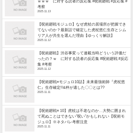
ｗｗｗ に対する読者の反応集 #呪術廻戦 #反応集 #
考察
2025.11.13
【呪術廻戦モジュロ】なぜ虎杖の居場所が把握でき
てないのか？最新話で確定した虎杖悠仁生存とシム
リア人が共生を選んだ理由【ゆっくり解説】
2025.11.12
【呪術廻戦】渋谷事変って連載当時どういう評価だ
ったの？ｗ に対する読者の反応集 #呪術廻戦 #反応
集 #考察
2025.11.12
【呪術廻戦≡モジュロ10話】未来最強術師『虎杖悠
仁』生存確定!!&秤が遺した〇〇とは??
2025.11.11
【呪術廻戦≡ 10】虎杖は不老なのか…大勢に囲まれ
て死ぬことはできない”呪い”かもしれない【呪術モ
ジュロ】※ネタバレ考察注意
2025.11.11