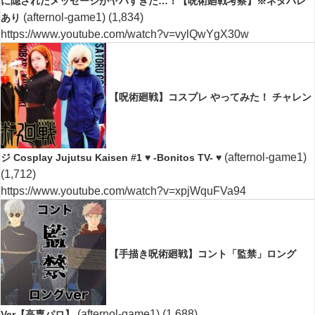
に隠されたメッセージがヤバすぎた…！【呪術廻戦考察】※ネタバレ
(afternol-game1)
(1,834)
あり
https://www.youtube.com/watch?v=vylQwYgX30w
【呪術廻戦】コスプレ やってみた！ チャレン
(afternol-game1)
ジ Cosplay Jujutsu Kaisen #1 ♥ -Bonitos TV- ♥
(1,712)
https://www.youtube.com/watch?v=xpjWquFVa94
【手描き呪術廻戦】コント「監禁」ロング
(afternol-game1)
(1,688)
Ver【高専パロ】