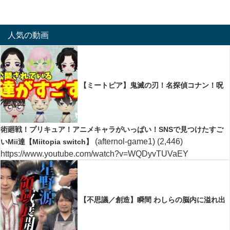
人気の動画
【ミートピア】鬼滅の刃！名探偵コナン！呪
術廻戦！プリキュア！アニメキャラがいっぱい！SNSで見つけたすご
(afternol-game1)
(2,446)
いMii達【Miitopia switch】
https://www.youtube.com/watch?v=WQDyvTUVaEY
【不思議／創造】瞬間 わしらの脳内に溢れ出