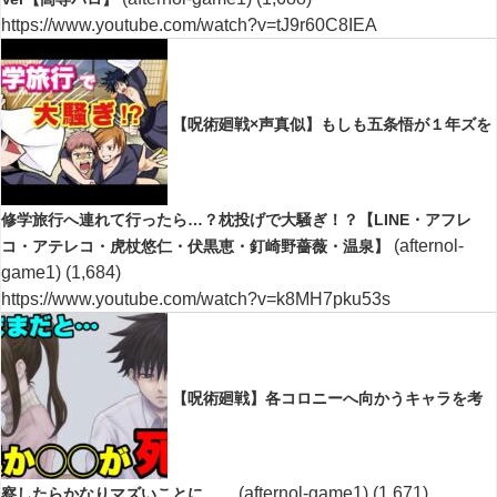
https://www.youtube.com/watch?v=tJ9r60C8IEA
【呪術廻戦×声真似】もしも五条悟が１年ズを
修学旅行へ連れて行ったら…？枕投げで大騒ぎ！？【LINE・アフレ
(afternol-
コ・アテレコ・虎杖悠仁・伏黒恵・釘崎野薔薇・温泉】
game1)
(1,684)
https://www.youtube.com/watch?v=k8MH7pku53s
【呪術廻戦】各コロニーへ向かうキャラを考
(afternol-game1)
(1,671)
察したらかなりマズいことに…。