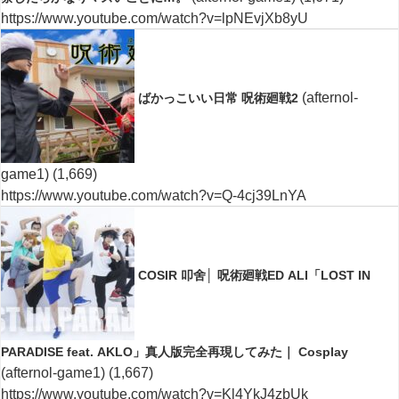
https://www.youtube.com/watch?v=lpNEvjXb8yU
(afternol-
ばかっこいい日常 呪術廻戦2
game1)
(1,669)
https://www.youtube.com/watch?v=Q-4cj39LnYA
COSIR 叩舍│ 呪術廻戦ED ALI「LOST IN
PARADISE feat. AKLO」真人版完全再現してみた｜ Cosplay
(afternol-game1)
(1,667)
https://www.youtube.com/watch?v=Kl4YkJ4zbUk