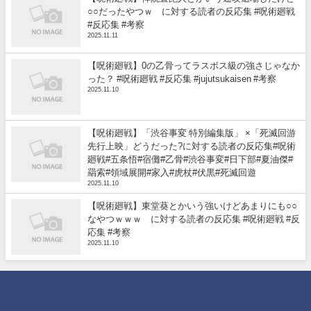
○○だったやつｗ に対する読者の反応集 #呪術廻戦
#反応集 #考察
2025.11.11
【呪術廻戦】0の乙骨ってラスボス級の強さじゃなか
った？ #呪術廻戦 #反応集 #jujutsukaisen #考察
2025.11.10
【呪術廻戦】「渋谷事変 特別編集版」 ×「死滅回游
先行上映」どうだった?に対する読者の反応集#呪術
廻戦#五条悟#宿儺#乙骨#渋谷事変#日下部#夏油傑#
羂索#領域展開#家入#虎杖#伏黒#死滅回遊
2025.11.10
【呪術廻戦】東堂葵とかいう強いけどあまりにも○○
なやつｗｗｗ に対する読者の反応集 #呪術廻戦 #反
応集 #考察
2025.11.10