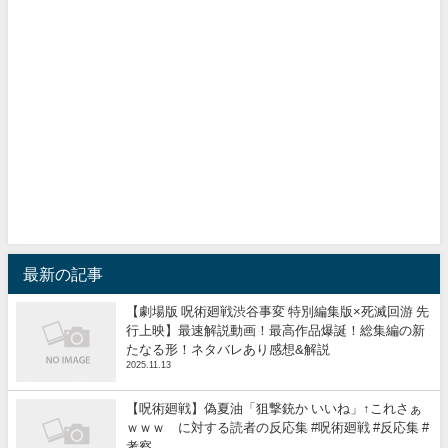
最新の記事
【劇場版 呪術廻戦渋谷事変 特別編集版×死滅回游 先
行上映】最速解説動画！最高作品爆誕！総集編の新
たなる形！ネタバレあり感想&解説
2025.11.13
【呪術廻戦】偽夏油「狙撃銃か いいね」↑これさぁ
ｗｗｗ に対する読者の反応集 #呪術廻戦 #反応集 #
考察