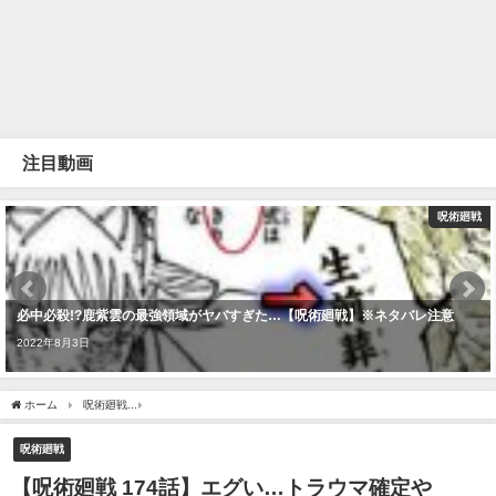
注目動画
呪術廻戦
必中必殺!?鹿紫雲の最強領域がヤバすぎた…【呪術廻戦】※ネタバレ注意
2022年8月3日
ホーム
呪術廻戦
【呪術廻戦 174話】エグい…トラウマ確定やわ…！※ネタバレ注意
呪術廻戦
【呪術廻戦 174話】エグい…トラウマ確定や