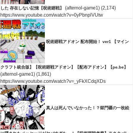
(afternol-game1)
(2,174)
した 存在しない記憶【呪術廻戦】
https://www.youtube.com/watch?v=0yPbnplVUtw
呪術廻戦アドオン 配布開始！ ver1 【マイン
クラフト統合版】【呪術廻戦アドオン】【配布アドオン】【pe.be】
(afternol-game1)
(1,861)
https://www.youtube.com/watch?v=_yFkXCdqXDs
真人は死んでいなかった！？獄門疆の一枚絵