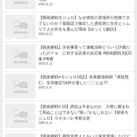
2025.11.13
【呪術廻戦モジュロ】なぜ虎杖の居場所が把握でき
てないのか？最新話で確定した虎杖悠仁生存とシム
リア人が共生を選んだ理由【ゆっくり解説】
2025.11.12
【呪術廻戦】渋谷事変って連載当時どういう評価だ
ったの？ｗ に対する読者の反応集 #呪術廻戦 #反応
集 #考察
2025.11.12
【呪術廻戦≡モジュロ10話】未来最強術師『虎杖悠
仁』生存確定!!&秤が遺した〇〇とは??
2025.11.11
【呪術廻戦≡ 10】虎杖は不老なのか…大勢に囲まれ
て死ぬことはできない”呪い”かもしれない【呪術モ
ジュロ】※ネタバレ考察注意
2025.11.11
【呪術廻戦】禪院直毘人とかいう速攻退場したけど