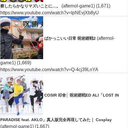
(afternol-game1)
(1,671)
察したらかなりマズいことに…。
https://www.youtube.com/watch?v=lpNEvjXb8yU
(afternol-
ばかっこいい日常 呪術廻戦2
game1)
(1,669)
https://www.youtube.com/watch?v=Q-4cj39LnYA
COSIR 叩舍│ 呪術廻戦ED ALI「LOST IN
PARADISE feat. AKLO」真人版完全再現してみた｜ Cosplay
(afternol-game1)
(1,667)