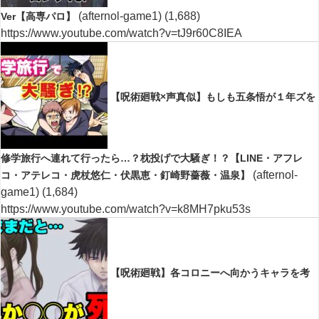
(afternol-game1)
(1,688)
Ver【高専パロ】
https://www.youtube.com/watch?v=tJ9r60C8IEA
【呪術廻戦×声真似】もしも五条悟が１年ズを
修学旅行へ連れて行ったら…？枕投げで大騒ぎ！？【LINE・アフレ
(afternol-
コ・アテレコ・虎杖悠仁・伏黒恵・釘崎野薔薇・温泉】
game1)
(1,684)
https://www.youtube.com/watch?v=k8MH7pku53s
【呪術廻戦】各コロニーへ向かうキャラを考