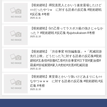
【呪術廻戦】禪院直毘人とかいう速攻退場したけど
○○だったやつｗ に対する読者の反応集 #呪術廻戦
#反応集 #考察
2025.11.11
【呪術廻戦】0の乙骨ってラスボス級の強さじゃなか
った？ #呪術廻戦 #反応集 #jujutsukaisen #考察
2025.11.10
【呪術廻戦】「渋谷事変 特別編集版」 ×「死滅回游
先行上映」どうだった?に対する読者の反応集#呪術
廻戦#五条悟#宿儺#乙骨#渋谷事変#日下部#夏油傑#
羂索#領域展開#家入#虎杖#伏黒#死滅回遊
2025.11.10
【呪術廻戦】東堂葵とかいう強いけどあまりにも○○
なやつｗｗｗ に対する読者の反応集 #呪術廻戦 #反
応集 #考察
2025.11.10