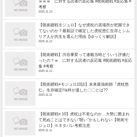
ｗｗｗ に対する読者の反応集 #呪術廻戦 #反応集 #
考察
2025.11.13
【呪術廻戦モジュロ】なぜ虎杖の居場所が把握でき
てないのか？最新話で確定した虎杖悠仁生存とシム
リア人が共生を選んだ理由【ゆっくり解説】
2025.11.12
【呪術廻戦】渋谷事変って連載当時どういう評価だ
ったの？ｗ に対する読者の反応集 #呪術廻戦 #反応
集 #考察
2025.11.12
【呪術廻戦≡モジュロ10話】未来最強術師『虎杖悠
仁』生存確定!!&秤が遺した〇〇とは??
2025.11.11
【呪術廻戦≡ 10】虎杖は不老なのか…大勢に囲まれ
て死ぬことはできない”呪い”かもしれない【呪術モ
ジュロ】※ネタバレ考察注意
2025.11.11