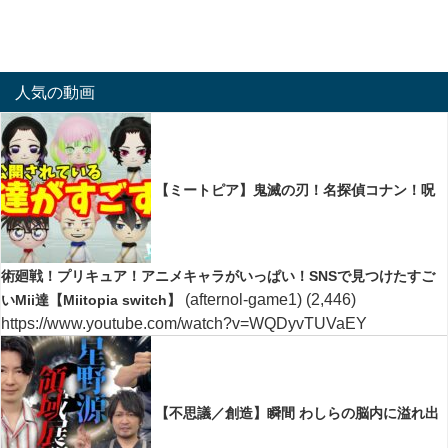
人気の動画
【ミートピア】鬼滅の刃！名探偵コナン！呪
術廻戦！プリキュア！アニメキャラがいっぱい！SNSで見つけたすご
(afternol-game1)
(2,446)
いMii達【Miitopia switch】
https://www.youtube.com/watch?v=WQDyvTUVaEY
【不思議／創造】瞬間 わしらの脳内に溢れ出