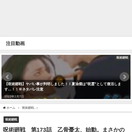
注目動画
呪術廻戦
【呪術廻戦】ヤバい事が判明しました！！夏油傑は”呪霊”として復活しま
す…！！※ネタバレ注意
2022年2月7日
ホーム
呪術廻戦
呪術廻戦 第173話 乙骨憂太、始動。まさかの伏黒の頭上に天使
呪術廻戦
呪術廻戦 第173話 乙骨憂太、始動。まさかの