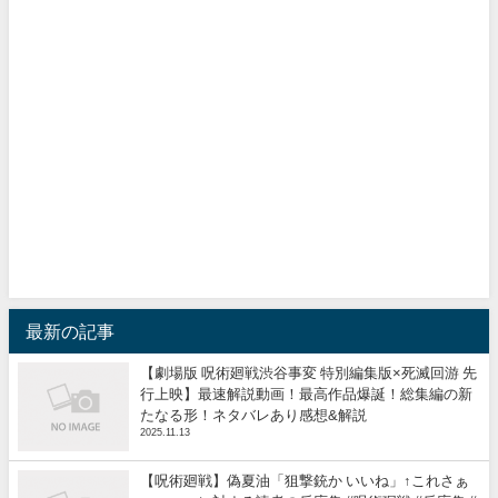
最新の記事
【劇場版 呪術廻戦渋谷事変 特別編集版×死滅回游 先
行上映】最速解説動画！最高作品爆誕！総集編の新
たなる形！ネタバレあり感想&解説
2025.11.13
【呪術廻戦】偽夏油「狙撃銃か いいね」↑これさぁ