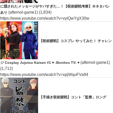
に隠されたメッセージがヤバすぎた…！【呪術廻戦考察】※ネタバレ
(afternol-game1)
(1,834)
あり
https://www.youtube.com/watch?v=vylQwYgX30w
【呪術廻戦】コスプレ やってみた！ チャレン
(afternol-game1)
ジ Cosplay Jujutsu Kaisen #1 ♥ -Bonitos TV- ♥
(1,712)
https://www.youtube.com/watch?v=xpjWquFVa94
【手描き呪術廻戦】コント「監禁」ロング