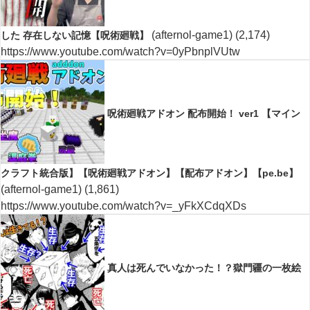
(afternol-game1)
(2,174)
した 存在しない記憶【呪術廻戦】
https://www.youtube.com/watch?v=0yPbnplVUtw
呪術廻戦アドオン 配布開始！ ver1 【マイン
クラフト統合版】【呪術廻戦アドオン】【配布アドオン】【pe.be】
(afternol-game1)
(1,861)
https://www.youtube.com/watch?v=_yFkXCdqXDs
真人は死んでいなかった！？獄門疆の一枚絵