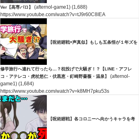
(afternol-game1)
(1,688)
Ver【高専パロ】
https://www.youtube.com/watch?v=tJ9r60C8IEA
【呪術廻戦×声真似】もしも五条悟が１年ズを
修学旅行へ連れて行ったら…？枕投げで大騒ぎ！？【LINE・アフレ
(afternol-
コ・アテレコ・虎杖悠仁・伏黒恵・釘崎野薔薇・温泉】
game1)
(1,684)
https://www.youtube.com/watch?v=k8MH7pku53s
【呪術廻戦】各コロニーへ向かうキャラを考