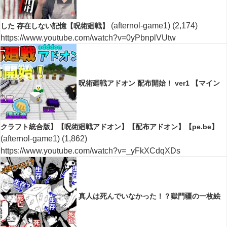
(afternol-game1)
(2,174)
した 存在しない記憶【呪術廻戦】
https://www.youtube.com/watch?v=0yPbnplVUtw
呪術廻戦アドオン 配布開始！ ver1 【マイン
クラフト統合版】【呪術廻戦アドオン】【配布アドオン】【pe.be】
(afternol-game1)
(1,862)
https://www.youtube.com/watch?v=_yFkXCdqXDs
真人は死んでいなかった！？獄門疆の一枚絵