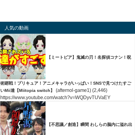
人気の動画
【ミートピア】鬼滅の刃！名探偵コナン！呪
術廻戦！プリキュア！アニメキャラがいっぱい！SNSで見つけたすご
(afternol-game1)
(2,446)
いMii達【Miitopia switch】
https://www.youtube.com/watch?v=WQDyvTUVaEY
【不思議／創造】瞬間 わしらの脳内に溢れ出