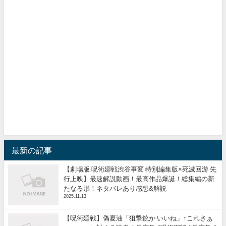
最新の記事
【劇場版 呪術廻戦渋谷事変 特別編集版×死滅回游 先
行上映】最速解説動画！最高作品爆誕！総集編の新
たなる形！ネタバレあり感想&解説
2025.11.13
【呪術廻戦】偽夏油「狙撃銃か いいね」↑これさぁ