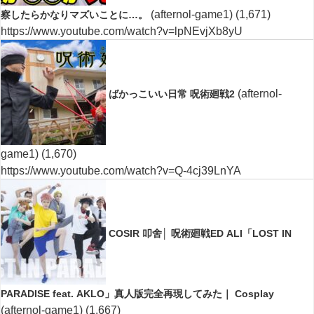
(afternol-game1)
(1,671)
察したらかなりマズいことに…。
https://www.youtube.com/watch?v=lpNEvjXb8yU
(afternol-
ばかっこいい日常 呪術廻戦2
game1)
(1,670)
https://www.youtube.com/watch?v=Q-4cj39LnYA
COSIR 叩舍│ 呪術廻戦ED ALI「LOST IN
PARADISE feat. AKLO」真人版完全再現してみた｜ Cosplay
(afternol-game1)
(1,667)