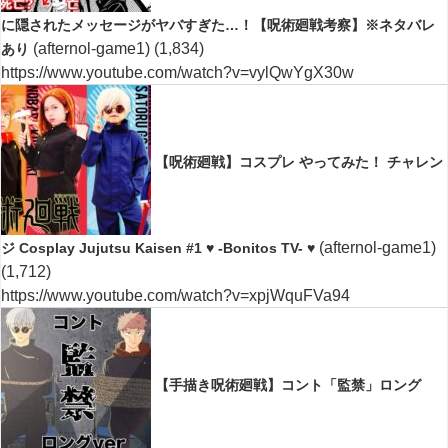
に隠されたメッセージがヤバすぎた…！【呪術廻戦考察】※ネタバレ
(afternol-game1)
(1,834)
あり
https://www.youtube.com/watch?v=vylQwYgX30w
【呪術廻戦】コスプレ やってみた！ チャレン
(afternol-game1)
ジ Cosplay Jujutsu Kaisen #1 ♥ -Bonitos TV- ♥
(1,712)
https://www.youtube.com/watch?v=xpjWquFVa94
【手描き呪術廻戦】コント「監禁」ロング