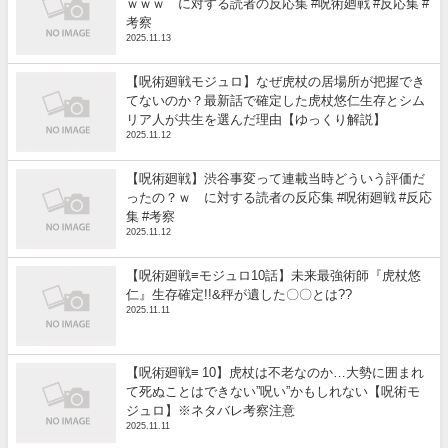
ｗｗｗ に対する読者の反応集 #呪術廻戦 #反応集 #
考察
2025.11.13
【呪術廻戦モジュロ】なぜ虎杖の居場所が把握でき
てないのか？最新話で確定した虎杖悠仁生存とシム
リア人が共生を選んだ理由【ゆっくり解説】
2025.11.12
【呪術廻戦】渋谷事変って連載当時どういう評価だ
ったの？ｗ に対する読者の反応集 #呪術廻戦 #反応
集 #考察
2025.11.12
【呪術廻戦≡モジュロ10話】未来最強術師『虎杖悠
仁』生存確定!!&秤が遺した〇〇とは??
2025.11.11
【呪術廻戦≡ 10】虎杖は不老なのか…大勢に囲まれ
て死ぬことはできない”呪い”かもしれない【呪術モ
ジュロ】※ネタバレ考察注意
2025.11.11