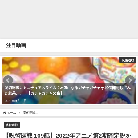
注目動画
呪術廻戦
呪術廻戦にミニチュアスライム!?w 気になるガチャガチャを10個開封してみ
た結果、、！【ガチャガチャの森】
2021年9月13日
ホーム
呪術廻戦
【呪術廻戦 169話】2022年アニメ第2期確定説を徹底検証！！範囲は
呪術廻戦
【呪術廻戦 169話】2022年アニメ第2期確定説を