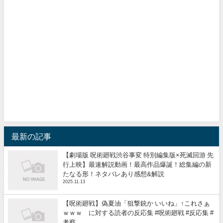
最新の記事
【劇場版 呪術廻戦渋谷事変 特別編集版×死滅回游 先
行上映】最速解説動画！最高作品爆誕！総集編の新
たなる形！ネタバレあり感想&解説
2025.11.13
【呪術廻戦】偽夏油「狙撃銃か いいね」↑これさぁ
ｗｗｗ に対する読者の反応集 #呪術廻戦 #反応集 #
考察