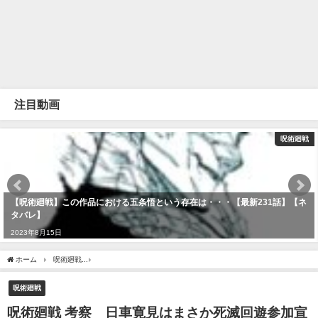
注目動画
呪術廻戦
【呪術廻戦】この作品における五条悟という存在は・・・【最新231話】【ネ
タバレ】
2023年8月15日
ホーム
呪術廻戦
呪術廻戦 考察 日車寛見はまさか死滅回遊参加宣誓をしないまま１
呪術廻戦
呪術廻戦 考察 日車寛見はまさか死滅回遊参加宣