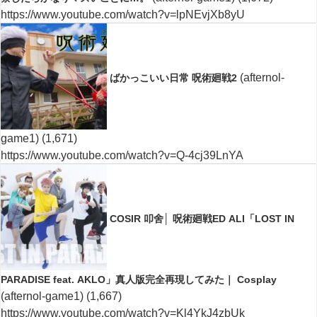
https://www.youtube.com/watch?v=lpNEvjXb8yU
(afternol-
ばかっこいい日常 呪術廻戦2
game1)
(1,671)
https://www.youtube.com/watch?v=Q-4cj39LnYA
COSIR 叩舍│ 呪術廻戦ED ALI「LOST IN
PARADISE feat. AKLO」真人版完全再現してみた｜ Cosplay
(afternol-game1)
(1,667)
https://www.youtube.com/watch?v=Kl4YkJ4zbUk