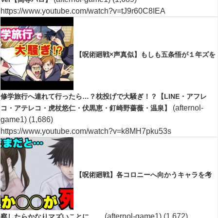
https://www.youtube.com/watch?v=tJ9r60C8IEA
【呪術廻戦×声真似】もしも五条悟が１年ズを
修学旅行へ連れて行ったら…？枕投げで大騒ぎ！？【LINE・アフレ
(afternol-
コ・アテレコ・虎杖悠仁・伏黒恵・釘崎野薔薇・温泉】
game1)
(1,686)
https://www.youtube.com/watch?v=k8MH7pku53s
【呪術廻戦】各コロニーへ向かうキャラを考
(afternol-game1)
(1,672)
察したらかなりマズいことに…。