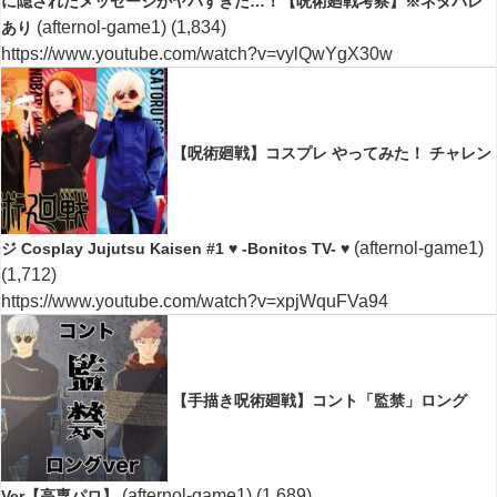
に隠されたメッセージがヤバすぎた…！【呪術廻戦考察】※ネタバレ
(afternol-game1)
(1,834)
あり
https://www.youtube.com/watch?v=vylQwYgX30w
【呪術廻戦】コスプレ やってみた！ チャレン
(afternol-game1)
ジ Cosplay Jujutsu Kaisen #1 ♥ -Bonitos TV- ♥
(1,712)
https://www.youtube.com/watch?v=xpjWquFVa94
【手描き呪術廻戦】コント「監禁」ロング
(afternol-game1)
(1,689)
Ver【高専パロ】