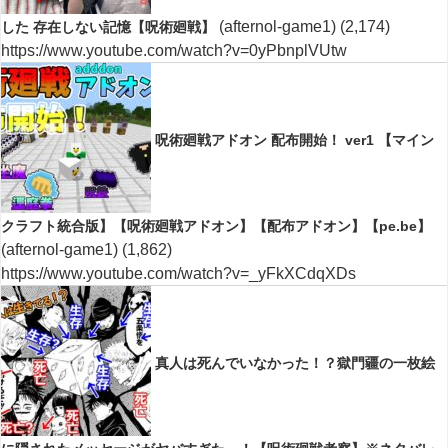
(afternol-game1)
(2,174)
した 存在しない記憶【呪術廻戦】
https://www.youtube.com/watch?v=0yPbnplVUtw
呪術廻戦アドオン 配布開始！ ver1 【マイン
クラフト統合版】【呪術廻戦アドオン】【配布アドオン】【pe.be】
(afternol-game1)
(1,862)
https://www.youtube.com/watch?v=_yFkXCdqXDs
真人は死んでいなかった！？獄門疆の一枚絵