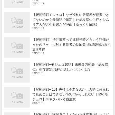
2025.11.13
【呪術廻戦モジュロ】なぜ虎杖の居場所が把握でき
てないのか？最新話で確定した虎杖悠仁生存とシム
リア人が共生を選んだ理由【ゆっくり解説】
2025.11.12
【呪術廻戦】渋谷事変って連載当時どういう評価だ
ったの？ｗ に対する読者の反応集 #呪術廻戦 #反応
集 #考察
2025.11.12
【呪術廻戦≡モジュロ10話】未来最強術師『虎杖悠
仁』生存確定!!&秤が遺した〇〇とは??
2025.11.11
【呪術廻戦≡ 10】虎杖は不老なのか…大勢に囲まれ
て死ぬことはできない”呪い”かもしれない【呪術モ
ジュロ】※ネタバレ考察注意
2025.11.11
【呪術廻戦】禪院直毘人とかいう速攻退場したけど