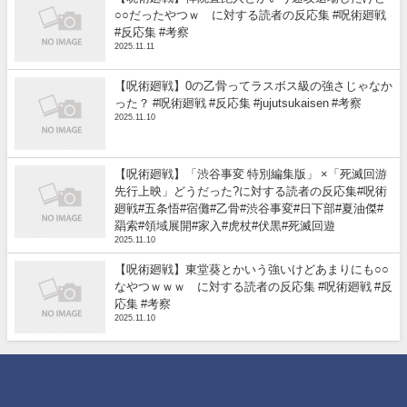
○○だったやつｗ に対する読者の反応集 #呪術廻戦
#反応集 #考察
2025.11.11
【呪術廻戦】0の乙骨ってラスボス級の強さじゃなか
った？ #呪術廻戦 #反応集 #jujutsukaisen #考察
2025.11.10
【呪術廻戦】「渋谷事変 特別編集版」 ×「死滅回游
先行上映」どうだった?に対する読者の反応集#呪術
廻戦#五条悟#宿儺#乙骨#渋谷事変#日下部#夏油傑#
羂索#領域展開#家入#虎杖#伏黒#死滅回遊
2025.11.10
【呪術廻戦】東堂葵とかいう強いけどあまりにも○○
なやつｗｗｗ に対する読者の反応集 #呪術廻戦 #反
応集 #考察
2025.11.10