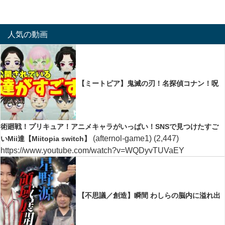
人気の動画
【ミートピア】鬼滅の刃！名探偵コナン！呪
術廻戦！プリキュア！アニメキャラがいっぱい！SNSで見つけたすご
(afternol-game1)
(2,447)
いMii達【Miitopia switch】
https://www.youtube.com/watch?v=WQDyvTUVaEY
【不思議／創造】瞬間 わしらの脳内に溢れ出