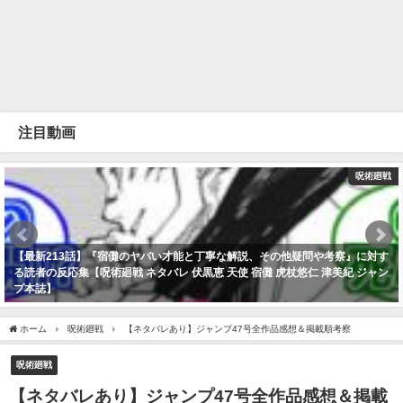
注目動画
呪術廻戦
【最新213話】『宿儺のヤバい才能と丁寧な解説、その他疑問や考察』に対す
る読者の反応集【呪術廻戦 ネタバレ 伏黒恵 天使 宿儺 虎杖悠仁 津美紀 ジャン
プ本誌】
2023年2月16日
ホーム
呪術廻戦
【ネタバレあり】ジャンプ47号全作品感想＆掲載順考察
呪術廻戦
【ネタバレあり】ジャンプ47号全作品感想＆掲載