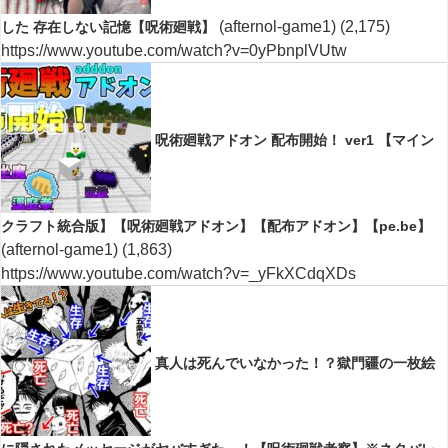
(afternol-game1)
(2,175)
した 存在しない記憶【呪術廻戦】
https://www.youtube.com/watch?v=0yPbnplVUtw
呪術廻戦アドオン 配布開始！ ver1 【マイン
クラフト統合版】【呪術廻戦アドオン】【配布アドオン】【pe.be】
(afternol-game1)
(1,863)
https://www.youtube.com/watch?v=_yFkXCdqXDs
真人は死んでいなかった！？獄門疆の一枚絵