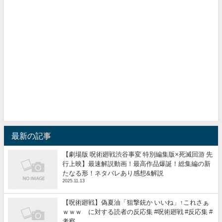
最新の記事
【劇場版 呪術廻戦渋谷事変 特別編集版×死滅回游 先
行上映】最速解説動画！最高作品爆誕！総集編の新
たなる形！ネタバレあり感想&解説
2025.11.13
【呪術廻戦】偽夏油「狙撃銃か いいね」↑これさぁ
ｗｗｗ に対する読者の反応集 #呪術廻戦 #反応集 #
考察