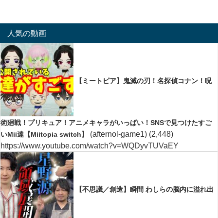
人気の動画
【ミートピア】鬼滅の刃！名探偵コナン！呪
術廻戦！プリキュア！アニメキャラがいっぱい！SNSで見つけたすご
(afternol-game1)
(2,448)
いMii達【Miitopia switch】
https://www.youtube.com/watch?v=WQDyvTUVaEY
【不思議／創造】瞬間 わしらの脳内に溢れ出