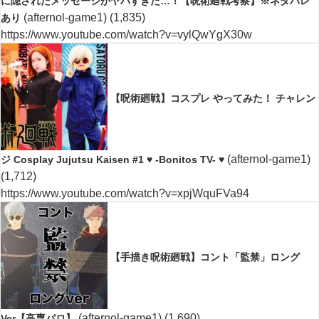
に隠されたメッセージがヤバすぎた…！【呪術廻戦考察】※ネタバレ
(afternol-game1)
(1,835)
あり
https://www.youtube.com/watch?v=vylQwYgX30w
【呪術廻戦】コスプレ やってみた！ チャレン
(afternol-game1)
ジ Cosplay Jujutsu Kaisen #1 ♥ -Bonitos TV- ♥
(1,712)
https://www.youtube.com/watch?v=xpjWquFVa94
【手描き呪術廻戦】コント「監禁」ロング
(afternol-game1)
(1,690)
Ver【高専パロ】