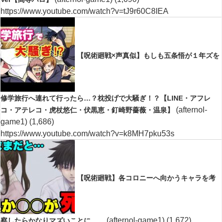
https://www.youtube.com/watch?v=tJ9r60C8IEA
【呪術廻戦×声真似】もしも五条悟が１年ズを
修学旅行へ連れて行ったら…？枕投げで大騒ぎ！？【LINE・アフレ
(afternol-
コ・アテレコ・虎杖悠仁・伏黒恵・釘崎野薔薇・温泉】
game1)
(1,686)
https://www.youtube.com/watch?v=k8MH7pku53s
【呪術廻戦】各コロニーへ向かうキャラを考
(afternol-game1)
(1,672)
察したらかなりマズいことに…。