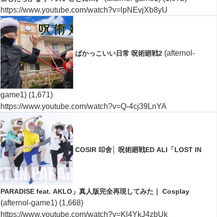
https://www.youtube.com/watch?v=lpNEvjXb8yU
(afternol-
ばかっこいい日常 呪術廻戦2
game1)
(1,671)
https://www.youtube.com/watch?v=Q-4cj39LnYA
COSIR 叩舍│ 呪術廻戦ED ALI「LOST IN
PARADISE feat. AKLO」真人版完全再現してみた｜ Cosplay
(afternol-game1)
(1,668)
https://www.youtube.com/watch?v=Kl4YkJ4zbUk