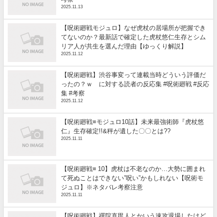
2025.11.13
【呪術廻戦モジュロ】なぜ虎杖の居場所が把握でき
てないのか？最新話で確定した虎杖悠仁生存とシム
リア人が共生を選んだ理由【ゆっくり解説】
2025.11.12
【呪術廻戦】渋谷事変って連載当時どういう評価だ
ったの？ｗ に対する読者の反応集 #呪術廻戦 #反応
集 #考察
2025.11.12
【呪術廻戦≡モジュロ10話】未来最強術師『虎杖悠
仁』生存確定!!&秤が遺した〇〇とは??
2025.11.11
【呪術廻戦≡ 10】虎杖は不老なのか…大勢に囲まれ
て死ぬことはできない”呪い”かもしれない【呪術モ
ジュロ】※ネタバレ考察注意
2025.11.11
【呪術廻戦】禪院直毘人とかいう速攻退場したけど