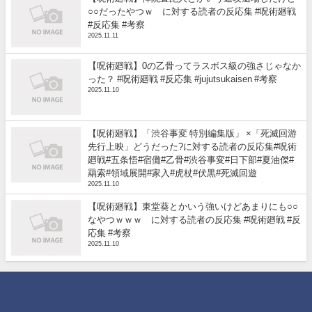
○○だったやつｗ に対する読者の反応集 #呪術廻戦
#反応集 #考察
2025.11.11
【呪術廻戦】0の乙骨ってラスボス級の強さじゃなか
った？ #呪術廻戦 #反応集 #jujutsukaisen #考察
2025.11.10
【呪術廻戦】「渋谷事変 特別編集版」 ×「死滅回游
先行上映」どうだった?に対する読者の反応集#呪術
廻戦#五条悟#宿儺#乙骨#渋谷事変#日下部#夏油傑#
羂索#領域展開#家入#虎杖#伏黒#死滅回遊
2025.11.10
【呪術廻戦】東堂葵とかいう強いけどあまりにも○○
なやつｗｗｗ に対する読者の反応集 #呪術廻戦 #反
応集 #考察
2025.11.10