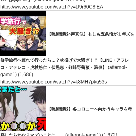
https://www.youtube.com/watch?v=tJ9r60C8IEA
【呪術廻戦×声真似】もしも五条悟が１年ズを
修学旅行へ連れて行ったら…？枕投げで大騒ぎ！？【LINE・アフレ
(afternol-
コ・アテレコ・虎杖悠仁・伏黒恵・釘崎野薔薇・温泉】
game1)
(1,686)
https://www.youtube.com/watch?v=k8MH7pku53s
【呪術廻戦】各コロニーへ向かうキャラを考
(afternol-game1)
(1,672)
察したらかなりマズいことに…。