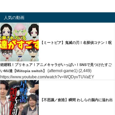
人気の動画
【ミートピア】鬼滅の刃！名探偵コナン！呪
術廻戦！プリキュア！アニメキャラがいっぱい！SNSで見つけたすご
(afternol-game1)
(2,449)
いMii達【Miitopia switch】
https://www.youtube.com/watch?v=WQDyvTUVaEY
【不思議／創造】瞬間 わしらの脳内に溢れ出