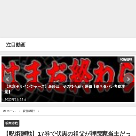
注目動画
呪術廻戦
【東京卍リベンジャーズ】最終回、その後も続く連鎖【※ネタバレ考察注
意】
2023年1月22日
ホーム
呪術廻戦
【呪術廻戦】17巻で伏黒の祖父が禪院家当主だった事が判明!!※登
呪術廻戦
【呪術廻戦】17巻で伏黒の祖父が禪院家当主だっ