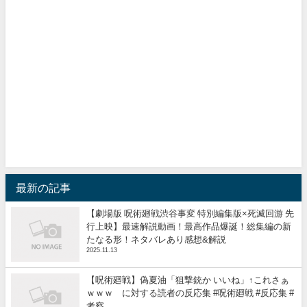
最新の記事
【劇場版 呪術廻戦渋谷事変 特別編集版×死滅回游 先
行上映】最速解説動画！最高作品爆誕！総集編の新
たなる形！ネタバレあり感想&解説
2025.11.13
【呪術廻戦】偽夏油「狙撃銃か いいね」↑これさぁ
ｗｗｗ に対する読者の反応集 #呪術廻戦 #反応集 #
考察