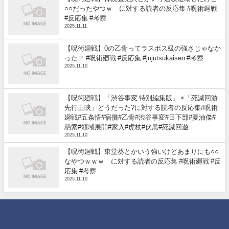
○○だったやつｗ に対する読者の反応集 #呪術廻戦
#反応集 #考察
2025.11.11
【呪術廻戦】0の乙骨ってラスボス級の強さじゃなか
った？ #呪術廻戦 #反応集 #jujutsukaisen #考察
2025.11.10
【呪術廻戦】「渋谷事変 特別編集版」 ×「死滅回游
先行上映」どうだった?に対する読者の反応集#呪術
廻戦#五条悟#宿儺#乙骨#渋谷事変#日下部#夏油傑#
羂索#領域展開#家入#虎杖#伏黒#死滅回遊
2025.11.10
【呪術廻戦】東堂葵とかいう強いけどあまりにも○○
なやつｗｗｗ に対する読者の反応集 #呪術廻戦 #反
応集 #考察
2025.11.10