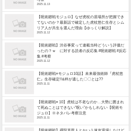
2025.11.13
【呪術廻戦モジュロ】なぜ虎杖の居場所が把握でき
てないのか？最新話で確定した虎杖悠仁生存とシム
リア人が共生を選んだ理由【ゆっくり解説】
2025.11.12
【呪術廻戦】渋谷事変って連載当時どういう評価だ
ったの？ｗ に対する読者の反応集 #呪術廻戦 #反応
集 #考察
2025.11.12
【呪術廻戦≡モジュロ10話】未来最強術師『虎杖悠
仁』生存確定!!&秤が遺した〇〇とは??
2025.11.11
【呪術廻戦≡ 10】虎杖は不老なのか…大勢に囲まれ
て死ぬことはできない”呪い”かもしれない【呪術モ
ジュロ】※ネタバレ考察注意
2025.11.11
【呪術廻戦】禪院直毘人とかいう速攻退場したけど