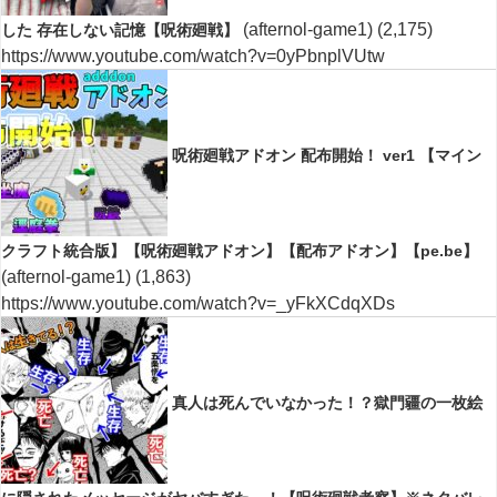
(afternol-game1)
(2,175)
した 存在しない記憶【呪術廻戦】
https://www.youtube.com/watch?v=0yPbnplVUtw
呪術廻戦アドオン 配布開始！ ver1 【マイン
クラフト統合版】【呪術廻戦アドオン】【配布アドオン】【pe.be】
(afternol-game1)
(1,863)
https://www.youtube.com/watch?v=_yFkXCdqXDs
真人は死んでいなかった！？獄門疆の一枚絵