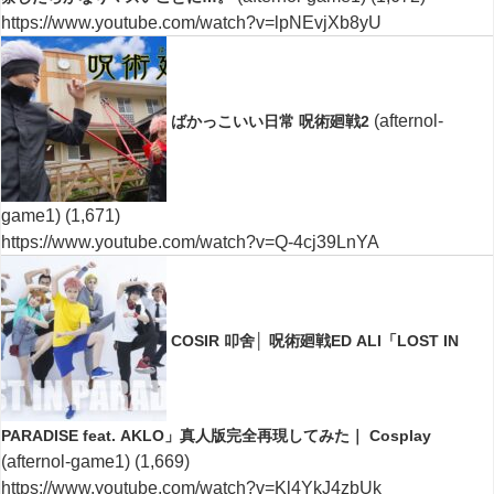
https://www.youtube.com/watch?v=lpNEvjXb8yU
(afternol-
ばかっこいい日常 呪術廻戦2
game1)
(1,671)
https://www.youtube.com/watch?v=Q-4cj39LnYA
COSIR 叩舍│ 呪術廻戦ED ALI「LOST IN
PARADISE feat. AKLO」真人版完全再現してみた｜ Cosplay
(afternol-game1)
(1,669)
https://www.youtube.com/watch?v=Kl4YkJ4zbUk