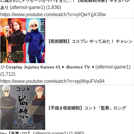
に隠されたメッセージがヤバすぎた…！【呪術廻戦考察】※ネタバレ
(afternol-game1)
(1,836)
あり
https://www.youtube.com/watch?v=vylQwYgX30w
【呪術廻戦】コスプレ やってみた！ チャレン
(afternol-game1)
ジ Cosplay Jujutsu Kaisen #1 ♥ -Bonitos TV- ♥
(1,712)
https://www.youtube.com/watch?v=xpjWquFVa94
【手描き呪術廻戦】コント「監禁」ロング
(afternol-game1)
(1,690)
Ver【高専パロ】