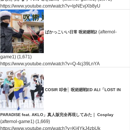
https://www.youtube.com/watch?v=lpNEvjXb8yU
(afternol-
ばかっこいい日常 呪術廻戦2
game1)
(1,671)
https://www.youtube.com/watch?v=Q-4cj39LnYA
COSIR 叩舍│ 呪術廻戦ED ALI「LOST IN
PARADISE feat. AKLO」真人版完全再現してみた｜ Cosplay
(afternol-game1)
(1,669)
https://www.youtube.com/watch?v=Kl4YkJ4zbUk