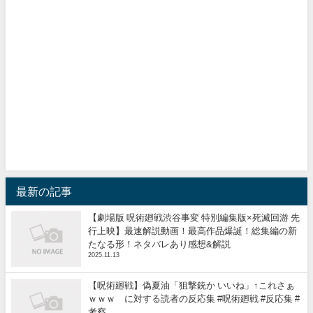
最新の記事
【劇場版 呪術廻戦渋谷事変 特別編集版×死滅回游 先
行上映】最速解説動画！最高作品爆誕！総集編の新
たなる形！ネタバレあり感想&解説
2025.11.13
【呪術廻戦】偽夏油「狙撃銃か いいね」↑これさぁ
ｗｗｗ に対する読者の反応集 #呪術廻戦 #反応集 #
考察