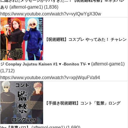
に隠されたメッセージがヤバすぎた…！【呪術廻戦考察】※ネタバレ
(afternol-game1)
(1,836)
あり
https://www.youtube.com/watch?v=vylQwYgX30w
【呪術廻戦】コスプレ やってみた！ チャレン
(afternol-game1)
ジ Cosplay Jujutsu Kaisen #1 ♥ -Bonitos TV- ♥
(1,712)
https://www.youtube.com/watch?v=xpjWquFVa94
【手描き呪術廻戦】コント「監禁」ロング
(afternol-game1)
(1,690)
Ver【高専パロ】