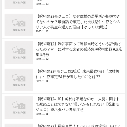
2025.11.13
【呪術廻戦モジュロ】なぜ虎杖の居場所が把握でき
てないのか？最新話で確定した虎杖悠仁生存とシム
リア人が共生を選んだ理由【ゆっくり解説】
2025.11.12
【呪術廻戦】渋谷事変って連載当時どういう評価だ
ったの？ｗ に対する読者の反応集 #呪術廻戦 #反応
集 #考察
2025.11.12
【呪術廻戦≡モジュロ10話】未来最強術師『虎杖悠
仁』生存確定!!&秤が遺した〇〇とは??
2025.11.11
【呪術廻戦≡ 10】虎杖は不老なのか…大勢に囲まれ
て死ぬことはできない”呪い”かもしれない【呪術モ
ジュロ】※ネタバレ考察注意
2025.11.11
【呪術廻戦】禪院直毘人とかいう速攻退場したけど