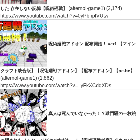
(afternol-game1)
(2,174)
した 存在しない記憶【呪術廻戦】
https://www.youtube.com/watch?v=0yPbnplVUtw
呪術廻戦アドオン 配布開始！ ver1 【マイン
クラフト統合版】【呪術廻戦アドオン】【配布アドオン】【pe.be】
(afternol-game1)
(1,862)
https://www.youtube.com/watch?v=_yFkXCdqXDs
真人は死んでいなかった！？獄門疆の一枚絵