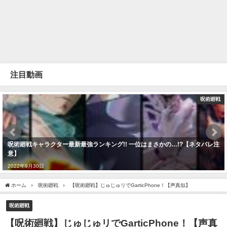
注目動画
呪術廻戦
呪術廻戦キャラクター最新最強ランキング!! 一位はまさかの…!?【ネタバレ注
意】
2022年9月30日
ホーム
呪術廻戦
【呪術廻戦】じゅじゅリでGarticPhone！【声真似】
呪術廻戦
【呪術廻戦】じゅじゅリでGarticPhone！【声真