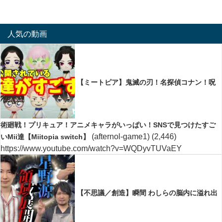
人気の動画
【ミートピア】鬼滅の刃！名探偵コナン！呪
術廻戦！プリキュア！アニメキャラがいっぱい！SNSで見つけたすご
(afternol-game1)
(2,446)
いMii達【Miitopia switch】
https://www.youtube.com/watch?v=WQDyvTUVaEY
【不思議／創造】瞬間 わしらの脳内に溢れ出