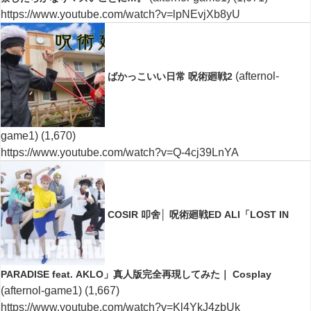
https://www.youtube.com/watch?v=lpNEvjXb8yU
(afternol-
ばかっこいい日常 呪術廻戦2
game1)
(1,670)
https://www.youtube.com/watch?v=Q-4cj39LnYA
COSIR 叩舍│ 呪術廻戦ED ALI「LOST IN
PARADISE feat. AKLO」真人版完全再現してみた｜ Cosplay
(afternol-game1)
(1,667)
https://www.youtube.com/watch?v=Kl4YkJ4zbUk