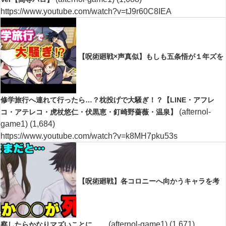
https://www.youtube.com/watch?v=tJ9r60C8IEA
【呪術廻戦×声真似】もしも五条悟が１年ズを
修学旅行へ連れて行ったら…？枕投げで大騒ぎ！？【LINE・アフレ
(afternol-
コ・アテレコ・虎杖悠仁・伏黒恵・釘崎野薔薇・温泉】
game1)
(1,684)
https://www.youtube.com/watch?v=k8MH7pku53s
【呪術廻戦】各コロニーへ向かうキャラを考
(afternol-game1)
(1,671)
察したらかなりマズいことに…。