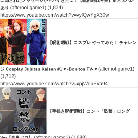
に隠されたメッセージがヤバすぎた…！【呪術廻戦考察】※ネタバレ
(afternol-game1)
(1,834)
あり
https://www.youtube.com/watch?v=vylQwYgX30w
【呪術廻戦】コスプレ やってみた！ チャレン
(afternol-game1)
ジ Cosplay Jujutsu Kaisen #1 ♥ -Bonitos TV- ♥
(1,712)
https://www.youtube.com/watch?v=xpjWquFVa94
【手描き呪術廻戦】コント「監禁」ロング
(afternol-game1)
(1,688)
Ver【高専パロ】