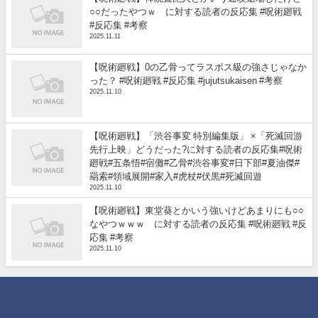
○○だったやつｗ に対する読者の反応集 #呪術廻戦
#反応集 #考察
2025.11.11
【呪術廻戦】0の乙骨ってラスボス級の強さじゃなか
った？ #呪術廻戦 #反応集 #jujutsukaisen #考察
2025.11.10
【呪術廻戦】「渋谷事変 特別編集版」 ×「死滅回游
先行上映」どうだった?に対する読者の反応集#呪術
廻戦#五条悟#宿儺#乙骨#渋谷事変#日下部#夏油傑#
羂索#領域展開#家入#虎杖#伏黒#死滅回遊
2025.11.10
【呪術廻戦】東堂葵とかいう強いけどあまりにも○○
なやつｗｗｗ に対する読者の反応集 #呪術廻戦 #反
応集 #考察
2025.11.10