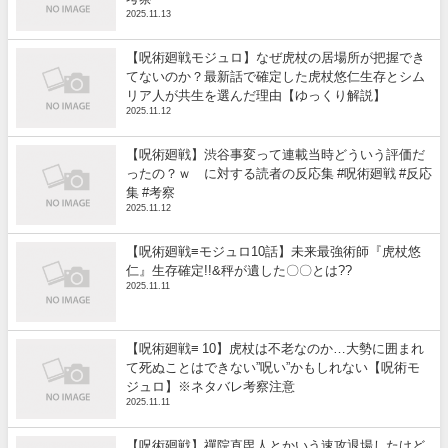
2025.11.13
【呪術廻戦モジュロ】なぜ虎杖の居場所が把握でき
てないのか？最新話で確定した虎杖悠仁生存とシム
リア人が共生を選んだ理由【ゆっくり解説】
2025.11.12
【呪術廻戦】渋谷事変って連載当時どういう評価だ
ったの？ｗ に対する読者の反応集 #呪術廻戦 #反応
集 #考察
2025.11.12
【呪術廻戦≡モジュロ10話】未来最強術師『虎杖悠
仁』生存確定!!&秤が遺した〇〇とは??
2025.11.11
【呪術廻戦≡ 10】虎杖は不老なのか…大勢に囲まれ
て死ぬことはできない”呪い”かもしれない【呪術モ
ジュロ】※ネタバレ考察注意
2025.11.11
【呪術廻戦】禪院直毘人とかいう速攻退場したけど