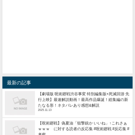
最新の記事
【劇場版 呪術廻戦渋谷事変 特別編集版×死滅回游 先
行上映】最速解説動画！最高作品爆誕！総集編の新
たなる形！ネタバレあり感想&解説
2025.11.13
【呪術廻戦】偽夏油「狙撃銃か いいね」↑これさぁ
ｗｗｗ に対する読者の反応集 #呪術廻戦 #反応集 #
考察