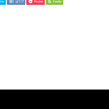
tter
はてブ
Pocket
Feedly