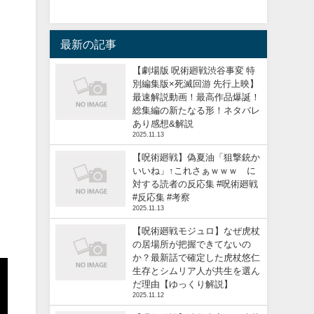
最新の記事
【劇場版 呪術廻戦渋谷事変 特
別編集版×死滅回游 先行上映】
最速解説動画！最高作品爆誕！
総集編の新たなる形！ネタバレ
あり感想&解説
2025.11.13
【呪術廻戦】偽夏油「狙撃銃か
いいね」↑これさぁｗｗｗ に
対する読者の反応集 #呪術廻戦
#反応集 #考察
2025.11.13
【呪術廻戦モジュロ】なぜ虎杖
の居場所が把握できてないの
か？最新話で確定した虎杖悠仁
生存とシムリア人が共生を選ん
だ理由【ゆっくり解説】
2025.11.12