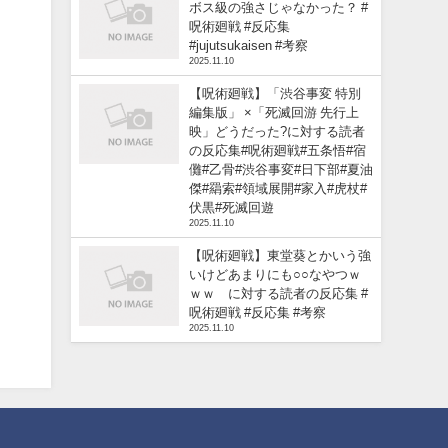
ボス級の強さじゃなかった？ #
呪術廻戦 #反応集
#jujutsukaisen #考察
2025.11.10
【呪術廻戦】「渋谷事変 特別
編集版」 ×「死滅回游 先行上
映」どうだった?に対する読者
の反応集#呪術廻戦#五条悟#宿
儺#乙骨#渋谷事変#日下部#夏油
傑#羂索#領域展開#家入#虎杖#
伏黒#死滅回遊
2025.11.10
【呪術廻戦】東堂葵とかいう強
いけどあまりにも○○なやつｗ
ｗｗ に対する読者の反応集 #
呪術廻戦 #反応集 #考察
2025.11.10