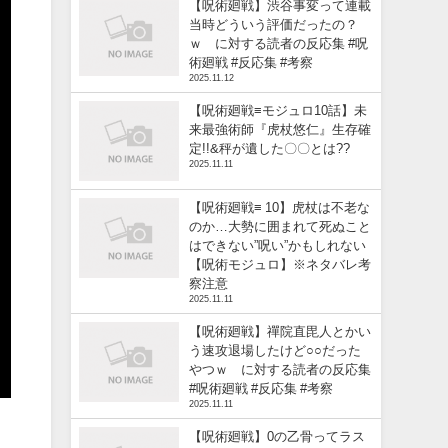
【呪術廻戦】渋谷事変って連載
当時どういう評価だったの？
ｗ に対する読者の反応集 #呪
術廻戦 #反応集 #考察
2025.11.12
【呪術廻戦≡モジュロ10話】未
来最強術師『虎杖悠仁』生存確
定!!&秤が遺した〇〇とは??
2025.11.11
【呪術廻戦≡ 10】虎杖は不老な
のか…大勢に囲まれて死ぬこと
はできない”呪い”かもしれない
【呪術モジュロ】※ネタバレ考
察注意
2025.11.11
【呪術廻戦】禪院直毘人とかい
う速攻退場したけど○○だった
やつｗ に対する読者の反応集
#呪術廻戦 #反応集 #考察
2025.11.11
【呪術廻戦】0の乙骨ってラス