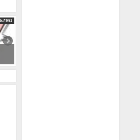
呪術廻戦
ティックトック コスプレTikTok呪術廻戦 JuJutsu kaisen (demon Slaye
2021年9月13日