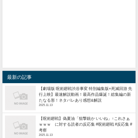
最新の記事
【劇場版 呪術廻戦渋谷事変 特別編集版×死滅回游 先
行上映】最速解説動画！最高作品爆誕！総集編の新
たなる形！ネタバレあり感想&解説
2025.11.13
【呪術廻戦】偽夏油「狙撃銃か いいね」↑これさぁ
ｗｗｗ に対する読者の反応集 #呪術廻戦 #反応集 #
考察
2025.11.13