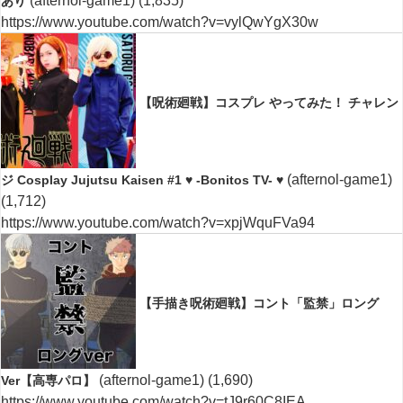
(afternol-game1)
(1,835)
あり
https://www.youtube.com/watch?v=vylQwYgX30w
【呪術廻戦】コスプレ やってみた！ チャレン
(afternol-game1)
ジ Cosplay Jujutsu Kaisen #1 ♥ -Bonitos TV- ♥
(1,712)
https://www.youtube.com/watch?v=xpjWquFVa94
【手描き呪術廻戦】コント「監禁」ロング
(afternol-game1)
(1,690)
Ver【高専パロ】
https://www.youtube.com/watch?v=tJ9r60C8IEA