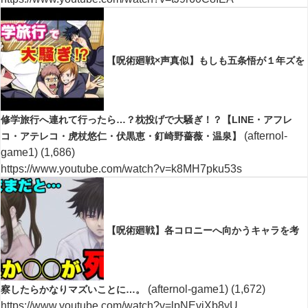
【呪術廻戦×声真似】もしも五条悟が１年ズを
修学旅行へ連れて行ったら…？枕投げで大騒ぎ！？【LINE・アフレ
(afternol-
コ・アテレコ・虎杖悠仁・伏黒恵・釘崎野薔薇・温泉】
game1)
(1,686)
https://www.youtube.com/watch?v=k8MH7pku53s
【呪術廻戦】各コロニーへ向かうキャラを考
(afternol-game1)
(1,672)
察したらかなりマズいことに…。
https://www.youtube.com/watch?v=lpNEvjXb8yU