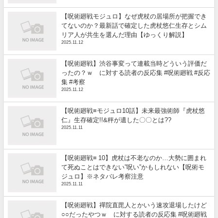
【呪術廻戦モジュロ】なぜ虎杖の居場所が把握でき
てないのか？最新話で確定した虎杖悠仁生存とシム
リア人が共生を選んだ理由【ゆっくり解説】
2025.11.12
【呪術廻戦】渋谷事変って連載当時どういう評価だ
ったの？ｗ に対する読者の反応集 #呪術廻戦 #反応
集 #考察
2025.11.12
【呪術廻戦≡モジュロ10話】未来最強術師『虎杖悠
仁』生存確定!!&秤が遺した〇〇とは??
2025.11.11
【呪術廻戦≡ 10】虎杖は不老なのか…大勢に囲まれ
て死ぬことはできない”呪い”かもしれない【呪術モ
ジュロ】※ネタバレ考察注意
2025.11.11
【呪術廻戦】禪院直毘人とかいう速攻退場したけど
○○だったやつｗ に対する読者の反応集 #呪術廻戦