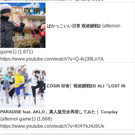
(afternol-
ばかっこいい日常 呪術廻戦2
game1)
(1,671)
https://www.youtube.com/watch?v=Q-4cj39LnYA
COSIR 叩舍│ 呪術廻戦ED ALI「LOST IN
PARADISE feat. AKLO」真人版完全再現してみた｜ Cosplay
(afternol-game1)
(1,668)
https://www.youtube.com/watch?v=Kl4YkJ4zbUk