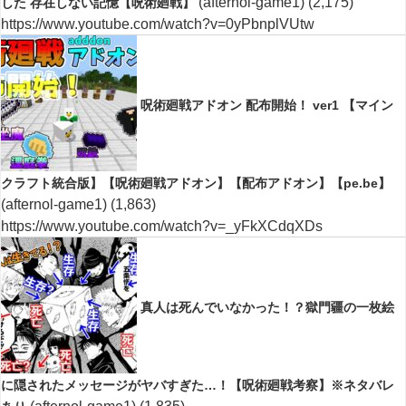
(afternol-game1)
(2,175)
した 存在しない記憶【呪術廻戦】
https://www.youtube.com/watch?v=0yPbnplVUtw
呪術廻戦アドオン 配布開始！ ver1 【マイン
クラフト統合版】【呪術廻戦アドオン】【配布アドオン】【pe.be】
(afternol-game1)
(1,863)
https://www.youtube.com/watch?v=_yFkXCdqXDs
真人は死んでいなかった！？獄門疆の一枚絵
に隠されたメッセージがヤバすぎた…！【呪術廻戦考察】※ネタバレ