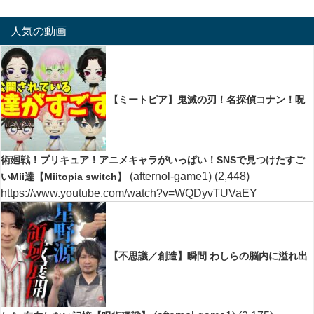
人気の動画
【ミートピア】鬼滅の刃！名探偵コナン！呪
術廻戦！プリキュア！アニメキャラがいっぱい！SNSで見つけたすご
(afternol-game1)
(2,448)
いMii達【Miitopia switch】
https://www.youtube.com/watch?v=WQDyvTUVaEY
【不思議／創造】瞬間 わしらの脳内に溢れ出