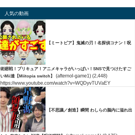
人気の動画
【ミートピア】鬼滅の刃！名探偵コナン！呪
術廻戦！プリキュア！アニメキャラがいっぱい！SNSで見つけたすご
(afternol-game1)
(2,448)
いMii達【Miitopia switch】
https://www.youtube.com/watch?v=WQDyvTUVaEY
【不思議／創造】瞬間 わしらの脳内に溢れ出