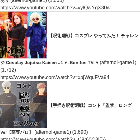
(afternol-game1)
(1,835)
あり
https://www.youtube.com/watch?v=vylQwYgX30w
【呪術廻戦】コスプレ やってみた！ チャレン
(afternol-game1)
ジ Cosplay Jujutsu Kaisen #1 ♥ -Bonitos TV- ♥
(1,712)
https://www.youtube.com/watch?v=xpjWquFVa94
【手描き呪術廻戦】コント「監禁」ロング
(afternol-game1)
(1,690)
Ver【高専パロ】
https://www.youtube.com/watch?v=tJ9r60C8IEA