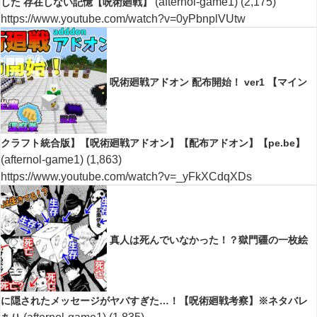
(afternol-game1)
(2,175)
した 存在しない記憶【呪術廻戦】
https://www.youtube.com/watch?v=0yPbnplVUtw
呪術廻戦アドオン 配布開始！ ver1 【マイン
クラフト統合版】【呪術廻戦アドオン】【配布アドオン】【pe.be】
(afternol-game1)
(1,863)
https://www.youtube.com/watch?v=_yFkXCdqXDs
真人は死んでいなかった！？獄門疆の一枚絵
に隠されたメッセージがヤバすぎた…！【呪術廻戦考察】※ネタバレ