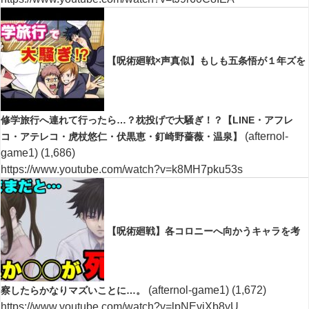
【呪術廻戦×声真似】もしも五条悟が１年ズを
修学旅行へ連れて行ったら…？枕投げで大騒ぎ！？【LINE・アフレ
(afternol-
コ・アテレコ・虎杖悠仁・伏黒恵・釘崎野薔薇・温泉】
game1)
(1,686)
https://www.youtube.com/watch?v=k8MH7pku53s
【呪術廻戦】各コロニーへ向かうキャラを考
(afternol-game1)
(1,672)
察したらかなりマズいことに…。
https://www.youtube.com/watch?v=lpNEvjXb8yU