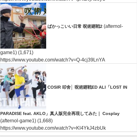
(afternol-
ばかっこいい日常 呪術廻戦2
game1)
(1,671)
https://www.youtube.com/watch?v=Q-4cj39LnYA
COSIR 叩舍│ 呪術廻戦ED ALI「LOST IN
PARADISE feat. AKLO」真人版完全再現してみた｜ Cosplay
(afternol-game1)
(1,668)
https://www.youtube.com/watch?v=Kl4YkJ4zbUk