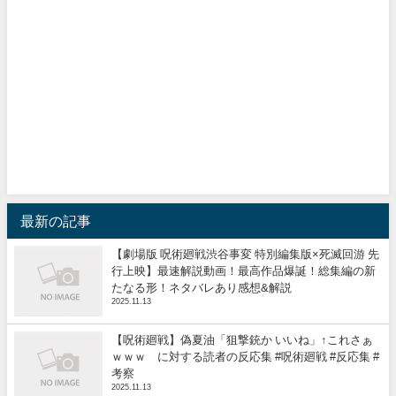
最新の記事
【劇場版 呪術廻戦渋谷事変 特別編集版×死滅回游 先
行上映】最速解説動画！最高作品爆誕！総集編の新
たなる形！ネタバレあり感想&解説
2025.11.13
【呪術廻戦】偽夏油「狙撃銃か いいね」↑これさぁ
ｗｗｗ に対する読者の反応集 #呪術廻戦 #反応集 #
考察
2025.11.13