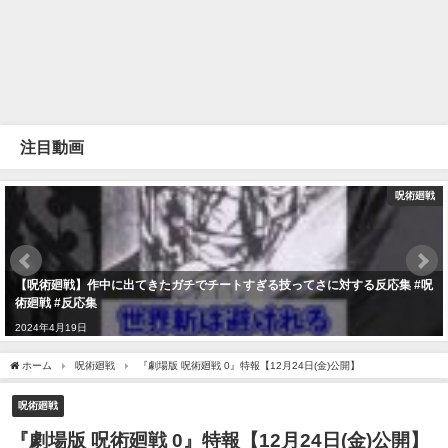
注目動画
呪術廻戦
【呪術廻戦】作中に出てきたガチでチートすぎる技ってさに対する反応集 #呪
術廻戦 #反応集
2024年4月19日
ホーム
呪術廻戦
『劇場版 呪術廻戦 0』特報【12月24日(金)公開】
呪術廻戦
『劇場版 呪術廻戦 0』特報【12月24日(金)公開】