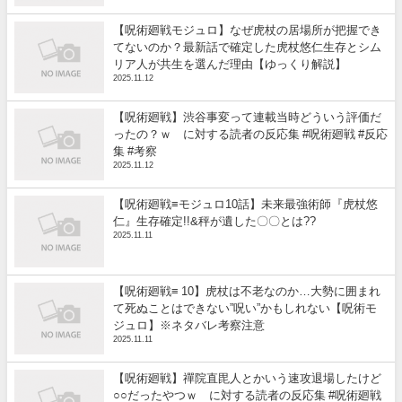
【呪術廻戦モジュロ】なぜ虎杖の居場所が把握でき
てないのか？最新話で確定した虎杖悠仁生存とシム
リア人が共生を選んだ理由【ゆっくり解説】
2025.11.12
【呪術廻戦】渋谷事変って連載当時どういう評価だ
ったの？ｗ に対する読者の反応集 #呪術廻戦 #反応
集 #考察
2025.11.12
【呪術廻戦≡モジュロ10話】未来最強術師『虎杖悠
仁』生存確定!!&秤が遺した〇〇とは??
2025.11.11
【呪術廻戦≡ 10】虎杖は不老なのか…大勢に囲まれ
て死ぬことはできない”呪い”かもしれない【呪術モ
ジュロ】※ネタバレ考察注意
2025.11.11
【呪術廻戦】禪院直毘人とかいう速攻退場したけど
○○だったやつｗ に対する読者の反応集 #呪術廻戦